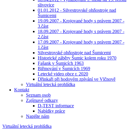
slivovice
01.01.2012 - Silvestrovské ohňostroje nad
Šumicemi
19.09.2007 - Krojované hody s právem 2007 -
3.část
18.09.2007 - Krojované hody s právem 2007 -
2.část
17.09.2007 - Krojované hody s právem 2007 -
1.část
Silvestrovské ohňostroje nad Šumicemi
Historické záběry Šumic kolem roku 1970
Fašank v Šumicích 1963
Biřmování v Šumicích 1969
Letecké video obce r. 2020
Dřinkaři při hodovém zpívání ve Vlčnově
Virtuální letecká prohlídka
Kontakt
Seznam osob
Zajímavé odkazy
D-TEST informace
Nabídky práce
Napište nám
Virtuální letecká prohlídka