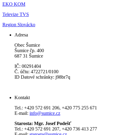
EKO KOM
Televize TVS
Region Slovácko
Adresa
Obec Šumice
Šumice čp. 400
687 31 Šumice
IČ: 00291404
Č. účtu: 4722721/0100
ID Datové schránky: j98br7q
Kontakt
Tel.: +420 572 691 206, +420 775 255 671
E-mail:
info@sumice.cz
Starosta: Mgr. Josef Podešť
Tel.: +420 572 691 207, +420 736 413 277
E-mail:
starosta@sumice.cz