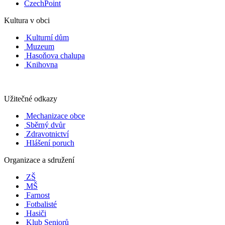
CzechPoint
Kultura v obci
Kulturní dům
Muzeum
Hasoňova chalupa
Knihovna
Užitečné odkazy
Mechanizace obce
Sběrný dvůr
Zdravotnictví
Hlášení poruch
Organizace a sdružení
ZŠ
MŠ
Farnost
Fotbalisté
Hasiči
Klub Seniorů