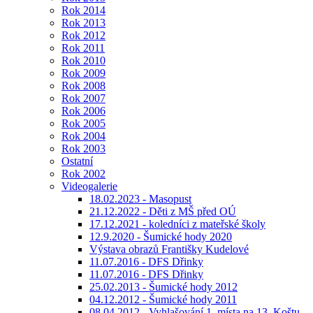
Rok 2014
Rok 2013
Rok 2012
Rok 2011
Rok 2010
Rok 2009
Rok 2008
Rok 2007
Rok 2006
Rok 2005
Rok 2004
Rok 2003
Ostatní
Rok 2002
Videogalerie
18.02.2023 - Masopust
21.12.2022 - Děti z MŠ před OÚ
17.12.2021 - koledníci z mateřské školy
12.9.2020 - Šumické hody 2020
Výstava obrazů Františky Kudelové
11.07.2016 - DFS Dřinky
11.07.2016 - DFS Dřinky
25.02.2013 - Šumické hody 2012
04.12.2012 - Šumické hody 2011
08.04.2012 - Vyhlašování 1. místa na 13. Koštu