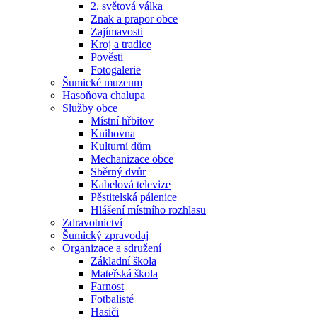
2. světová válka
Znak a prapor obce
Zajímavosti
Kroj a tradice
Pověsti
Fotogalerie
Šumické muzeum
Hasoňova chalupa
Služby obce
Místní hřbitov
Knihovna
Kulturní dům
Mechanizace obce
Sběrný dvůr
Kabelová televize
Pěstitelská pálenice
Hlášení místního rozhlasu
Zdravotnictví
Šumický zpravodaj
Organizace a sdružení
Základní škola
Mateřská škola
Farnost
Fotbalisté
Hasiči