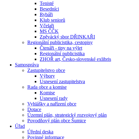
Tenisté
Besedníci
Rybáři
Klub seniorů
Včelaři
MS ČČK
Zpěvácký sbor DŘINKAŘI
Regionální publicistika, cestopisy
Čtenáři - tipy na výlet
Regionální publicistika
ZHOŘ art, Česko-slovenské exlibris
Samospráva
Zastupitelstvo obce
Výbory
Usnesení zastupitelstva
Rada obce a komise
Komise
Usnesení rady
Vyhlášky a nařízení obce
Dotace
Územní plán, strategický rozvojový plán
Povodňový plán obce Šumice
Úřad
Úřední deska
Povinné informace