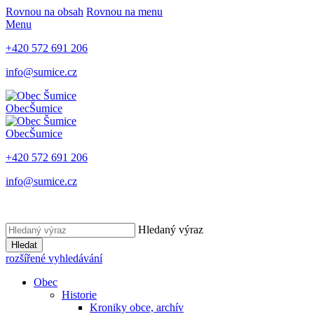
Rovnou na obsah
Rovnou na menu
Menu
+420 572 691 206
info@sumice.cz
Obec
Šumice
Obec
Šumice
+420 572 691 206
info@sumice.cz
Hledaný výraz
Hledat
rozšířené vyhledávání
Obec
Historie
Kroniky obce, archív