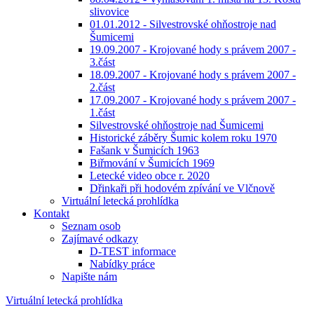
slivovice
01.01.2012 - Silvestrovské ohňostroje nad
Šumicemi
19.09.2007 - Krojované hody s právem 2007 -
3.část
18.09.2007 - Krojované hody s právem 2007 -
2.část
17.09.2007 - Krojované hody s právem 2007 -
1.část
Silvestrovské ohňostroje nad Šumicemi
Historické záběry Šumic kolem roku 1970
Fašank v Šumicích 1963
Biřmování v Šumicích 1969
Letecké video obce r. 2020
Dřinkaři při hodovém zpívání ve Vlčnově
Virtuální letecká prohlídka
Kontakt
Seznam osob
Zajímavé odkazy
D-TEST informace
Nabídky práce
Napište nám
Virtuální letecká prohlídka