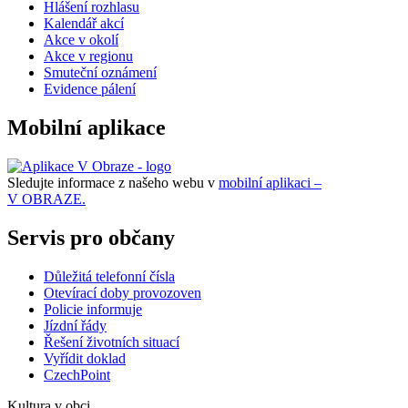
Hlášení rozhlasu
Kalendář akcí
Akce v okolí
Akce v regionu
Smuteční oznámení
Evidence pálení
Mobilní aplikace
Sledujte informace z našeho webu v
mobilní aplikaci –
V OBRAZE.
Servis pro občany
Důležitá telefonní čísla
Otevírací doby provozoven
Policie informuje
Jízdní řády
Řešení životních situací
Vyřídit doklad
CzechPoint
Kultura v obci