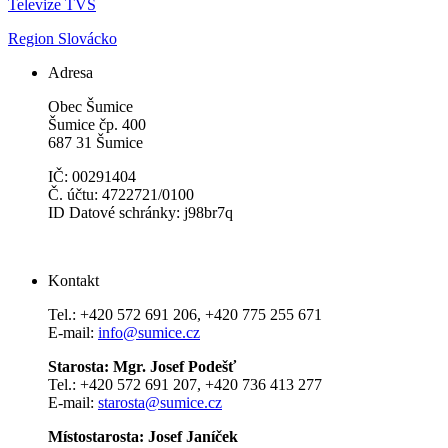
Televize TVS
Region Slovácko
Adresa
Obec Šumice
Šumice čp. 400
687 31 Šumice
IČ: 00291404
Č. účtu: 4722721/0100
ID Datové schránky: j98br7q
Kontakt
Tel.: +420 572 691 206, +420 775 255 671
E-mail:
info@sumice.cz
Starosta: Mgr. Josef Podešť
Tel.: +420 572 691 207, +420 736 413 277
E-mail:
starosta@sumice.cz
Místostarosta: Josef Janíček