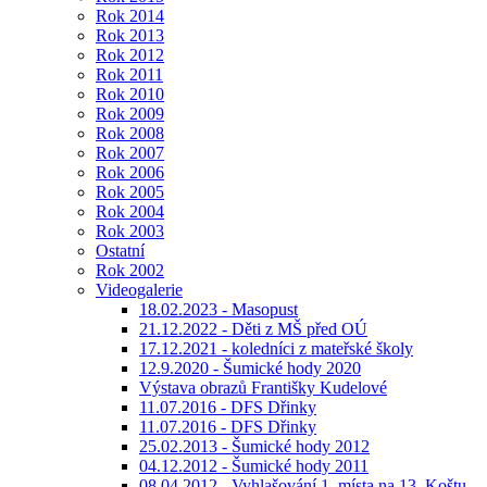
Rok 2014
Rok 2013
Rok 2012
Rok 2011
Rok 2010
Rok 2009
Rok 2008
Rok 2007
Rok 2006
Rok 2005
Rok 2004
Rok 2003
Ostatní
Rok 2002
Videogalerie
18.02.2023 - Masopust
21.12.2022 - Děti z MŠ před OÚ
17.12.2021 - koledníci z mateřské školy
12.9.2020 - Šumické hody 2020
Výstava obrazů Františky Kudelové
11.07.2016 - DFS Dřinky
11.07.2016 - DFS Dřinky
25.02.2013 - Šumické hody 2012
04.12.2012 - Šumické hody 2011
08.04.2012 - Vyhlašování 1. místa na 13. Koštu