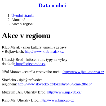
Data o obci
Úvodní stránka
Aktuálně
Akce v regionu
Akce v regionu
Klub Maják - směr kultury, umění a zábavy
v Bojkovicích:
http://www.klub-majak.cz
Uherský Brod - infocentrum, typy na výlety
do okolí
:
http://cojevbrode.cz
Jižní Morava -centrála cestovního ruchu:
http://www.jizni-morava.cz
Slovácko - úplný průvodce
regionem
:
http://www.slovacko.cz/lokalita/6484/cms/28618/
Muzeum JAK Uherský Brod:
http://www.mjakub.cz/
Kino Máj Uherský Brod:
http://www.kino.ub.cz