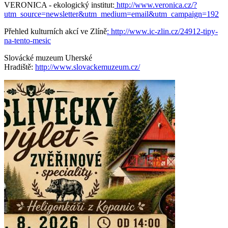
VERONICA - ekologický institut:
http://www.veronica.cz/?
utm_source=newsletter&utm_medium=email&utm_campaign=192
Přehled kulturních akcí ve Zlíně
: http://www.ic-zlin.cz/24912-tipy-
na-tento-mesic
Slovácké muzeum Uherské
Hradiště:
http://www.slovackemuzeum.cz/