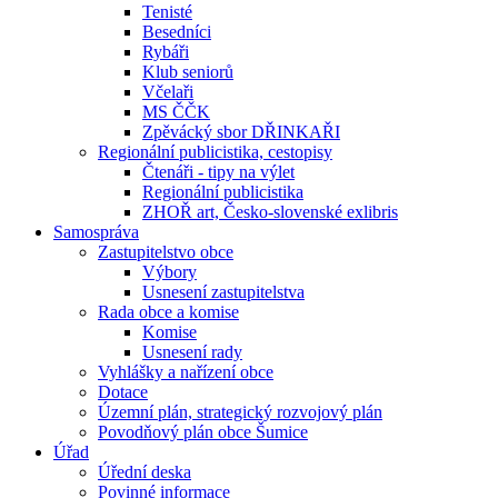
Tenisté
Besedníci
Rybáři
Klub seniorů
Včelaři
MS ČČK
Zpěvácký sbor DŘINKAŘI
Regionální publicistika, cestopisy
Čtenáři - tipy na výlet
Regionální publicistika
ZHOŘ art, Česko-slovenské exlibris
Samospráva
Zastupitelstvo obce
Výbory
Usnesení zastupitelstva
Rada obce a komise
Komise
Usnesení rady
Vyhlášky a nařízení obce
Dotace
Územní plán, strategický rozvojový plán
Povodňový plán obce Šumice
Úřad
Úřední deska
Povinné informace