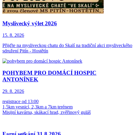
Myslivecký výlet 2026
15. 8.
2026
Přijďte na mysliveckou chatu do Skalí na tradiční akci mysliveckého
sdružení Pitín - Hostětín
POHYBEM PRO DOMÁCÍ HOSPIC
ANTONÍNEK
29. 8.
2026
registrace od 13:00
1,5km vesnicí, 2,3km a 7km terénem
Misijní kavárna, skákací hrad, zvěřinový guláš
Farní setkání 31.8.2026