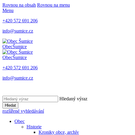
Rovnou na obsah
Rovnou na menu
Menu
+420 572 691 206
info@sumice.cz
Obec
Šumice
Obec
Šumice
+420 572 691 206
info@sumice.cz
Hledaný výraz
Hledat
rozšířené vyhledávání
Obec
Historie
Kroniky obce, archív