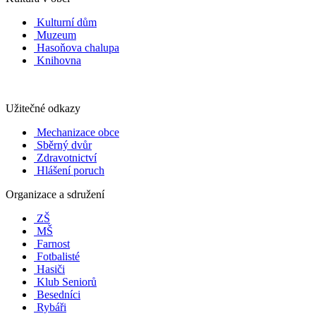
Kulturní dům
Muzeum
Hasoňova chalupa
Knihovna
Užitečné odkazy
Mechanizace obce
Sběrný dvůr
Zdravotnictví
Hlášení poruch
Organizace a sdružení
ZŠ
MŠ
Farnost
Fotbalisté
Hasiči
Klub Seniorů
Besedníci
Rybáři