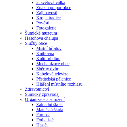
2. světová válka
Znak a prapor obce
Zajímavosti
Kroj a tradice
Pověsti
Fotogalerie
Šumické muzeum
Hasoňova chalupa
Služby obce
Místní hřbitov
Knihovna
Kulturní dům
Mechanizace obce
Sběrný dvůr
Kabelová televize
Pěstitelská pálenice
Hlášení místního rozhlasu
Zdravotnictví
Šumický zpravodaj
Organizace a sdružení
Základní škola
Mateřská škola
Farnost
Fotbalisté
Hasiči