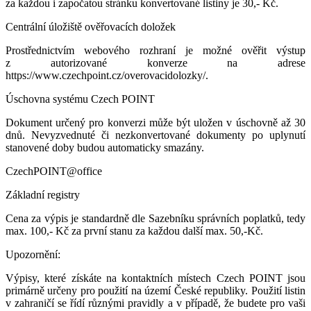
za každou i započatou stránku konvertované listiny je 30,- Kč.
Centrální úložiště ověřovacích doložek
Prostřednictvím webového rozhraní je možné ověřit výstup
z autorizované konverze na adrese
https://www.czechpoint.cz/overovacidolozky/.
Úschovna systému Czech POINT
Dokument určený pro konverzi může být uložen v úschovně až 30
dnů. Nevyzvednuté či nezkonvertované dokumenty po uplynutí
stanovené doby budou automaticky smazány.
CzechPOINT@office
Základní registry
Cena za výpis je standardně dle Sazebníku správních poplatků, tedy
max. 100,- Kč za první stanu za každou další max. 50,-Kč.
Upozornění:
Výpisy, které získáte na kontaktních místech Czech POINT jsou
primárně určeny pro použití na území České republiky. Použití listin
v zahraničí se řídí různými pravidly a v případě, že budete pro vaši