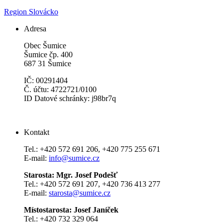
Region Slovácko
Adresa
Obec Šumice
Šumice čp. 400
687 31 Šumice
IČ: 00291404
Č. účtu: 4722721/0100
ID Datové schránky: j98br7q
Kontakt
Tel.: +420 572 691 206, +420 775 255 671
E-mail:
info@sumice.cz
Starosta: Mgr. Josef Podešť
Tel.: +420 572 691 207, +420 736 413 277
E-mail:
starosta@sumice.cz
Místostarosta: Josef Janíček
Tel.: +420 732 329 064