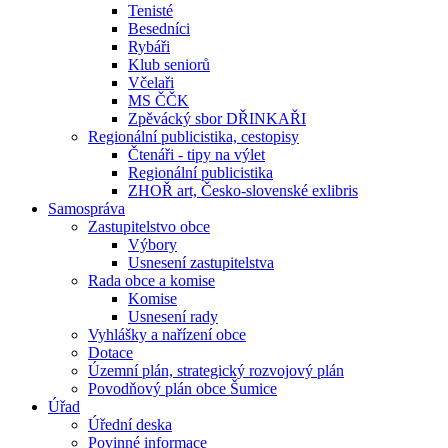
Tenisté
Besedníci
Rybáři
Klub seniorů
Včelaři
MS ČČK
Zpěvácký sbor DŘINKAŘI
Regionální publicistika, cestopisy
Čtenáři - tipy na výlet
Regionální publicistika
ZHOŘ art, Česko-slovenské exlibris
Samospráva
Zastupitelstvo obce
Výbory
Usnesení zastupitelstva
Rada obce a komise
Komise
Usnesení rady
Vyhlášky a nařízení obce
Dotace
Územní plán, strategický rozvojový plán
Povodňový plán obce Šumice
Úřad
Úřední deska
Povinné informace