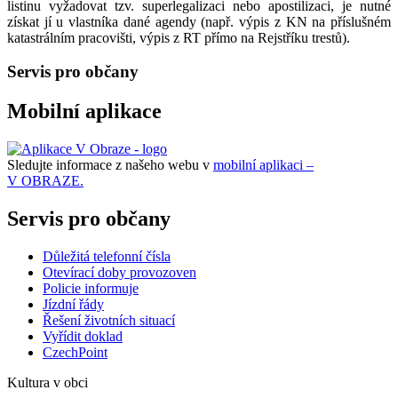
listinu vyžadovat tzv. superlegalizaci nebo apostilizaci, je nutné
získat jí u vlastníka dané agendy (např. výpis z KN na příslušném
katastrálním pracovišti, výpis z RT přímo na Rejstříku trestů).
Servis pro občany
Mobilní aplikace
Sledujte informace z našeho webu v
mobilní aplikaci –
V OBRAZE.
Servis pro občany
Důležitá telefonní čísla
Otevírací doby provozoven
Policie informuje
Jízdní řády
Řešení životních situací
Vyřídit doklad
CzechPoint
Kultura v obci