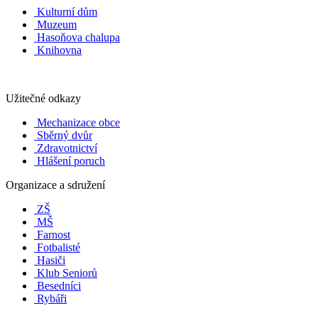
Kulturní dům
Muzeum
Hasoňova chalupa
Knihovna
Užitečné odkazy
Mechanizace obce
Sběrný dvůr
Zdravotnictví
Hlášení poruch
Organizace a sdružení
ZŠ
MŠ
Farnost
Fotbalisté
Hasiči
Klub Seniorů
Besedníci
Rybáři