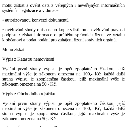
mohu získat a ověřit data z veřejných i neveřejných informačních
systémů - legalizace a vidimace
• autorizovanou konverzi dokumentů
• ověřování shody opisu nebo kopie s listinou a ověřování pravosti
podpisu • získat informace o průběhu správních řízení ve vztahu
k občanovi a podat podání pro zahájení řízení správních orgánů.
Mohu získat
Výpis z Katastru nemovitostí
Vydání první strany výpisu je opět zpoplatněno částkou, jejíž
maximální výše je zákonem omezena na 100,- Kč; každá další
strana výpisu je zpoplatněna částkou, jejíž maximální výše je
zákonem omezena na 50,- Kč.
Výpis z Obchodního rejstříku
Vydání první strany výpisu je opět zpoplatněno částkou, jejíž
maximální výše je zákonem omezena na 100,- Kč; každá další
strana výpisu je zpoplatněna částkou, jejíž maximální výše je
zákonem omezena na 50,- Kč.