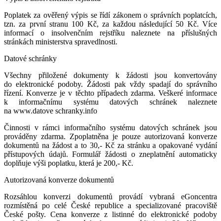
Poplatek za ověřený výpis se řídí zákonem o správních poplatcích,
tzn. za první stranu 100 Kč, za každou následující 50 Kč. Více
informací o insolvenčním rejstříku naleznete na příslušných
stránkách ministerstva spravedlnosti.
Datové schránky
Všechny přiložené dokumenty k žádosti jsou konvertovány
do elektronické podoby. Žádosti pak vždy spadají do správního
řízení. Konverze je v těchto případech zdarma. Veškeré informace
k informačnímu systému datových schránek naleznete
na www.datove schranky.info
Činnosti v rámci informačního systému datových schránek jsou
prováděny zdarma. Zpoplatněna je pouze autorizovaná konverze
dokumentů na žádost a to 30,- Kč za stránku a opakované vydání
přístupových údajů. Formulář žádosti o zneplatnění automaticky
doplňuje výši poplatku, která je 200,- Kč.
Autorizovaná konverze dokumentů
Rozsáhlou konverzi dokumentů provádí vybraná eGoncentra
rozmístěná po celé České republice a specializované pracoviště
České pošty. Cena konverze z listinné do elektronické podoby