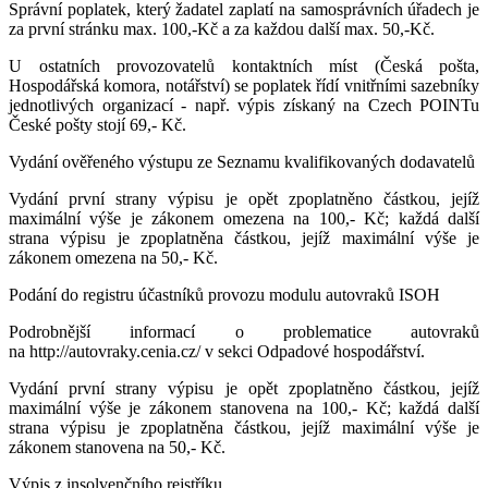
Správní poplatek, který žadatel zaplatí na samosprávních úřadech je
za první stránku max. 100,-Kč a za každou další max. 50,-Kč.
U ostatních provozovatelů kontaktních míst (Česká pošta,
Hospodářská komora, notářství) se poplatek řídí vnitřními sazebníky
jednotlivých organizací - např. výpis získaný na Czech POINTu
České pošty stojí 69,- Kč.
Vydání ověřeného výstupu ze Seznamu kvalifikovaných dodavatelů
Vydání první strany výpisu je opět zpoplatněno částkou, jejíž
maximální výše je zákonem omezena na 100,- Kč; každá další
strana výpisu je zpoplatněna částkou, jejíž maximální výše je
zákonem omezena na 50,- Kč.
Podání do registru účastníků provozu modulu autovraků ISOH
Podrobnější informací o problematice autovraků
na http://autovraky.cenia.cz/ v sekci Odpadové hospodářství.
Vydání první strany výpisu je opět zpoplatněno částkou, jejíž
maximální výše je zákonem stanovena na 100,- Kč; každá další
strana výpisu je zpoplatněna částkou, jejíž maximální výše je
zákonem stanovena na 50,- Kč.
Výpis z insolvenčního rejstříku