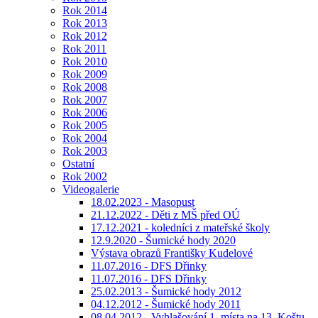
Rok 2014
Rok 2013
Rok 2012
Rok 2011
Rok 2010
Rok 2009
Rok 2008
Rok 2007
Rok 2006
Rok 2005
Rok 2004
Rok 2003
Ostatní
Rok 2002
Videogalerie
18.02.2023 - Masopust
21.12.2022 - Děti z MŠ před OÚ
17.12.2021 - koledníci z mateřské školy
12.9.2020 - Šumické hody 2020
Výstava obrazů Františky Kudelové
11.07.2016 - DFS Dřinky
11.07.2016 - DFS Dřinky
25.02.2013 - Šumické hody 2012
04.12.2012 - Šumické hody 2011
08.04.2012 - Vyhlašování 1. místa na 13. Koštu