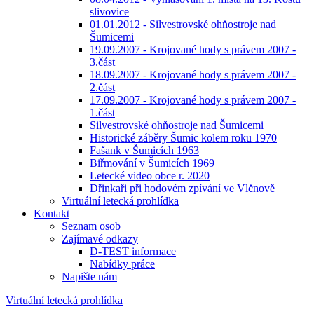
slivovice
01.01.2012 - Silvestrovské ohňostroje nad
Šumicemi
19.09.2007 - Krojované hody s právem 2007 -
3.část
18.09.2007 - Krojované hody s právem 2007 -
2.část
17.09.2007 - Krojované hody s právem 2007 -
1.část
Silvestrovské ohňostroje nad Šumicemi
Historické záběry Šumic kolem roku 1970
Fašank v Šumicích 1963
Biřmování v Šumicích 1969
Letecké video obce r. 2020
Dřinkaři při hodovém zpívání ve Vlčnově
Virtuální letecká prohlídka
Kontakt
Seznam osob
Zajímavé odkazy
D-TEST informace
Nabídky práce
Napište nám
Virtuální letecká prohlídka