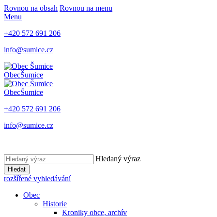
Rovnou na obsah
Rovnou na menu
Menu
+420 572 691 206
info@sumice.cz
Obec
Šumice
Obec
Šumice
+420 572 691 206
info@sumice.cz
Hledaný výraz
Hledat
rozšířené vyhledávání
Obec
Historie
Kroniky obce, archív