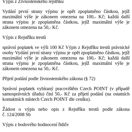
Výpis z Živnostenského rejstříku
Vydání první strany výpisu je opět zpoplatněno částkou, jejíž
maximální výše je zákonem omezena na 100,- Kč; každá další
strana výpisu je zpoplatněna částkou, jejíž maximální výše je
zákonem omezena na 50,- Kč.
Výpis z Rejstříku trestů
správní poplatek ve výši 100 Kč Výpis z Rejstříku trestů právnické
osoby Vydání první strany výpisu je opět zpoplatněno částkou, jejíž
maximální výše je zákonem omezena na 100,- Kč; každá další
strana výpisu je zpoplatněna částkou, jejíž maximální výše je
zákonem omezena na 50,- Kč.
Přijetí podání podle živnostenského zákona (§ 72)
Správní poplatek vybíraný pracovištěm Czech POINT (v případě
samosprávních úřadu) činí 50,- Kč za přijetí podání (na ostatních
kontaktních místech Czech POINT dle ceníku).
Žádost o výpis nebo opis z Rejstříku trestů podle zákona
č. 124/2008 Sb
Výpis z bodového hodnocení řidiče