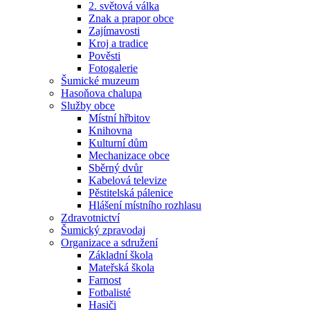
2. světová válka
Znak a prapor obce
Zajímavosti
Kroj a tradice
Pověsti
Fotogalerie
Šumické muzeum
Hasoňova chalupa
Služby obce
Místní hřbitov
Knihovna
Kulturní dům
Mechanizace obce
Sběrný dvůr
Kabelová televize
Pěstitelská pálenice
Hlášení místního rozhlasu
Zdravotnictví
Šumický zpravodaj
Organizace a sdružení
Základní škola
Mateřská škola
Farnost
Fotbalisté
Hasiči