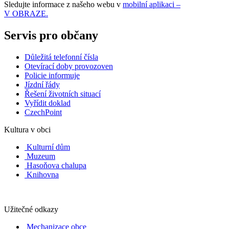
Sledujte informace z našeho webu v
mobilní aplikaci –
V OBRAZE.
Servis pro občany
Důležitá telefonní čísla
Otevírací doby provozoven
Policie informuje
Jízdní řády
Řešení životních situací
Vyřídit doklad
CzechPoint
Kultura v obci
Kulturní dům
Muzeum
Hasoňova chalupa
Knihovna
Užitečné odkazy
Mechanizace obce