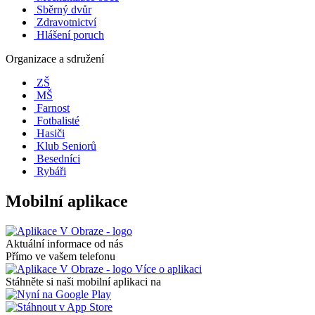
Sběrný dvůr
Zdravotnictví
Hlášení poruch
Organizace a sdružení
ZŠ
MŠ
Farnost
Fotbalisté
Hasiči
Klub Seniorů
Besedníci
Rybáři
Mobilní aplikace
Aktuální informace od nás
Přímo ve vašem telefonu
Více o aplikaci
Stáhněte si naši mobilní aplikaci na