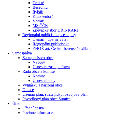
Tenisté
Besedníci
Rybáři
Klub seniorů
Včelaři
MS ČČK
Zpěvácký sbor DŘINKAŘI
Regionální publicistika, cestopisy
Čtenáři - tipy na výlet
Regionální publicistika
ZHOŘ art, Česko-slovenské exlibris
Samospráva
Zastupitelstvo obce
Výbory
Usnesení zastupitelstva
Rada obce a komise
Komise
Usnesení rady
Vyhlášky a nařízení obce
Dotace
Územní plán, strategický rozvojový plán
Povodňový plán obce Šumice
Úřad
Úřední deska
Povinné informace