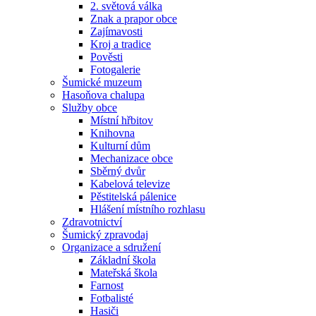
2. světová válka
Znak a prapor obce
Zajímavosti
Kroj a tradice
Pověsti
Fotogalerie
Šumické muzeum
Hasoňova chalupa
Služby obce
Místní hřbitov
Knihovna
Kulturní dům
Mechanizace obce
Sběrný dvůr
Kabelová televize
Pěstitelská pálenice
Hlášení místního rozhlasu
Zdravotnictví
Šumický zpravodaj
Organizace a sdružení
Základní škola
Mateřská škola
Farnost
Fotbalisté
Hasiči