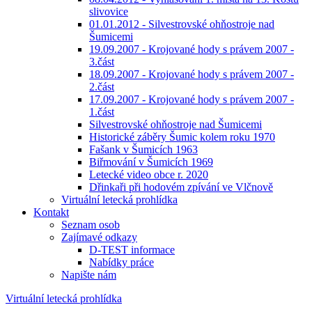
slivovice
01.01.2012 - Silvestrovské ohňostroje nad
Šumicemi
19.09.2007 - Krojované hody s právem 2007 -
3.část
18.09.2007 - Krojované hody s právem 2007 -
2.část
17.09.2007 - Krojované hody s právem 2007 -
1.část
Silvestrovské ohňostroje nad Šumicemi
Historické záběry Šumic kolem roku 1970
Fašank v Šumicích 1963
Biřmování v Šumicích 1969
Letecké video obce r. 2020
Dřinkaři při hodovém zpívání ve Vlčnově
Virtuální letecká prohlídka
Kontakt
Seznam osob
Zajímavé odkazy
D-TEST informace
Nabídky práce
Napište nám
Virtuální letecká prohlídka