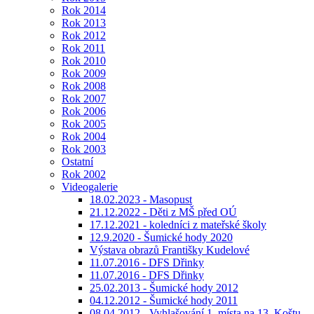
Rok 2014
Rok 2013
Rok 2012
Rok 2011
Rok 2010
Rok 2009
Rok 2008
Rok 2007
Rok 2006
Rok 2005
Rok 2004
Rok 2003
Ostatní
Rok 2002
Videogalerie
18.02.2023 - Masopust
21.12.2022 - Děti z MŠ před OÚ
17.12.2021 - koledníci z mateřské školy
12.9.2020 - Šumické hody 2020
Výstava obrazů Františky Kudelové
11.07.2016 - DFS Dřinky
11.07.2016 - DFS Dřinky
25.02.2013 - Šumické hody 2012
04.12.2012 - Šumické hody 2011
08.04.2012 - Vyhlašování 1. místa na 13. Koštu