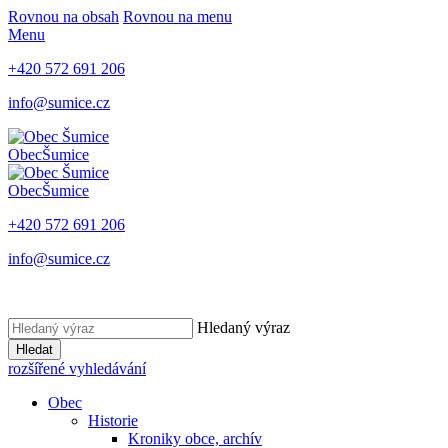
Rovnou na obsah
Rovnou na menu
Menu
+420 572 691 206
info@sumice.cz
Obec
Šumice
Obec
Šumice
+420 572 691 206
info@sumice.cz
Hledaný výraz
Hledat
rozšířené vyhledávání
Obec
Historie
Kroniky obce, archív