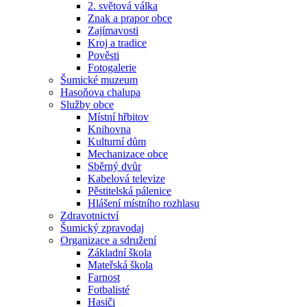
2. světová válka
Znak a prapor obce
Zajímavosti
Kroj a tradice
Pověsti
Fotogalerie
Šumické muzeum
Hasoňova chalupa
Služby obce
Místní hřbitov
Knihovna
Kulturní dům
Mechanizace obce
Sběrný dvůr
Kabelová televize
Pěstitelská pálenice
Hlášení místního rozhlasu
Zdravotnictví
Šumický zpravodaj
Organizace a sdružení
Základní škola
Mateřská škola
Farnost
Fotbalisté
Hasiči