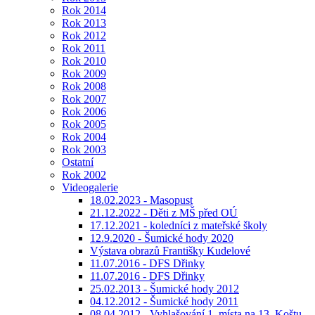
Rok 2014
Rok 2013
Rok 2012
Rok 2011
Rok 2010
Rok 2009
Rok 2008
Rok 2007
Rok 2006
Rok 2005
Rok 2004
Rok 2003
Ostatní
Rok 2002
Videogalerie
18.02.2023 - Masopust
21.12.2022 - Děti z MŠ před OÚ
17.12.2021 - koledníci z mateřské školy
12.9.2020 - Šumické hody 2020
Výstava obrazů Františky Kudelové
11.07.2016 - DFS Dřinky
11.07.2016 - DFS Dřinky
25.02.2013 - Šumické hody 2012
04.12.2012 - Šumické hody 2011
08.04.2012 - Vyhlašování 1. místa na 13. Koštu