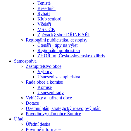
Tenisté
Besedníci
Rybáři
Klub seniorů
Včelaři
MS ČČK
Zpěvácký sbor DŘINKAŘI
Regionální publicistika, cestopisy
Čtenáři - tipy na výlet
Regionální publicistika
ZHOŘ art, Česko-slovenské exlibris
Samospráva
Zastupitelstvo obce
Výbory
Usnesení zastupitelstva
Rada obce a komise
Komise
Usnesení rady
Vyhlášky a nařízení obce
Dotace
Územní plán, strategický rozvojový plán
Povodňový plán obce Šumice
Úřad
Úřední deska
Povinné informace