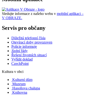
Sledujte informace z našeho webu v
mobilní aplikaci –
V OBRAZE.
Servis pro občany
Důležitá telefonní čísla
Otevírací doby provozoven
Policie informuje
Jízdní řády
Řešení životních situací
Vyřídit doklad
CzechPoint
Kultura v obci
Kulturní dům
Muzeum
Hasoňova chalupa
Knihovna