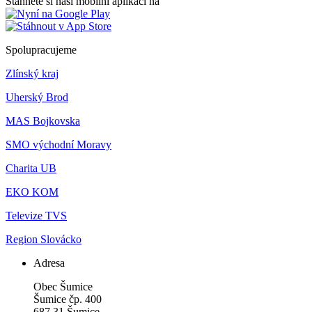
Stáhněte si naši mobilní aplikaci na
Spolupracujeme
Zlínský kraj
Uherský Brod
MAS Bojkovska
SMO východní Moravy
Charita UB
EKO KOM
Televize TVS
Region Slovácko
Adresa
Obec Šumice
Šumice čp. 400
687 31 Šumice