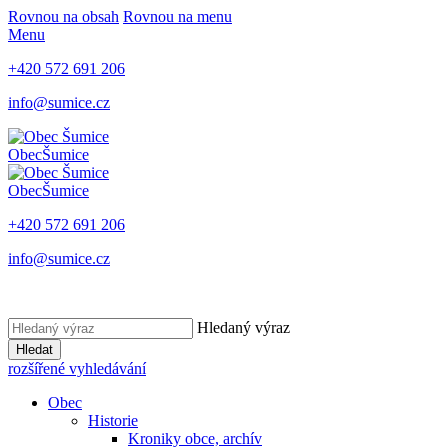
Rovnou na obsah
Rovnou na menu
Menu
+420 572 691 206
info@sumice.cz
Obec
Šumice
Obec
Šumice
+420 572 691 206
info@sumice.cz
Hledaný výraz
Hledat
rozšířené vyhledávání
Obec
Historie
Kroniky obce, archív