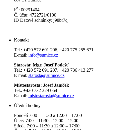
IČ: 00291404
Č. účtu: 4722721/0100
ID Datové schránky: j98br7q
Kontakt
Tel.: +420 572 691 206, +420 775 255 671
E-mail:
info@sumice.cz
Starosta: Mgr. Josef Podešť
Tel.: +420 572 691 207, +420 736 413 277
E-mail:
starosta@sumice.cz
Místostarosta: Josef Janíček
Tel.: +420 732 329 064
E-mail:
mistostarosta@sumice.cz
Úřední hodiny
Pondělí 7:00 – 11:30 a 12:00 – 17:00
Úterý 7:00 – 11:30 a 12:00 – 15:00
Středa 7:00 – 11:30 a 12:00 – 17:00