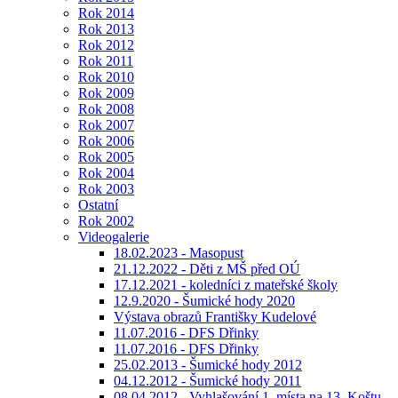
Rok 2014
Rok 2013
Rok 2012
Rok 2011
Rok 2010
Rok 2009
Rok 2008
Rok 2007
Rok 2006
Rok 2005
Rok 2004
Rok 2003
Ostatní
Rok 2002
Videogalerie
18.02.2023 - Masopust
21.12.2022 - Děti z MŠ před OÚ
17.12.2021 - koledníci z mateřské školy
12.9.2020 - Šumické hody 2020
Výstava obrazů Františky Kudelové
11.07.2016 - DFS Dřinky
11.07.2016 - DFS Dřinky
25.02.2013 - Šumické hody 2012
04.12.2012 - Šumické hody 2011
08.04.2012 - Vyhlašování 1. místa na 13. Koštu