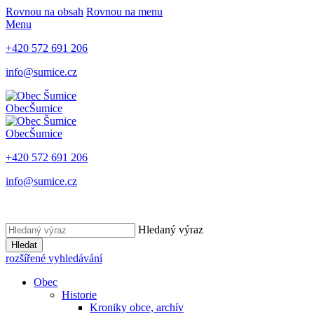
Rovnou na obsah
Rovnou na menu
Menu
+420 572 691 206
info@sumice.cz
Obec
Šumice
Obec
Šumice
+420 572 691 206
info@sumice.cz
Hledaný výraz
Hledat
rozšířené vyhledávání
Obec
Historie
Kroniky obce, archív