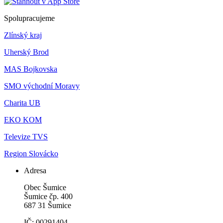
Spolupracujeme
Zlínský kraj
Uherský Brod
MAS Bojkovska
SMO východní Moravy
Charita UB
EKO KOM
Televize TVS
Region Slovácko
Adresa
Obec Šumice
Šumice čp. 400
687 31 Šumice
IČ: 00291404