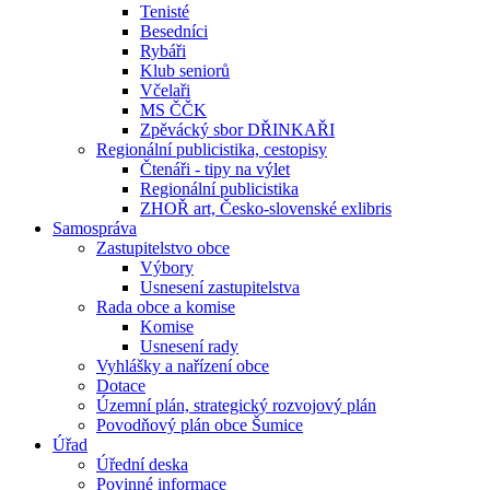
Tenisté
Besedníci
Rybáři
Klub seniorů
Včelaři
MS ČČK
Zpěvácký sbor DŘINKAŘI
Regionální publicistika, cestopisy
Čtenáři - tipy na výlet
Regionální publicistika
ZHOŘ art, Česko-slovenské exlibris
Samospráva
Zastupitelstvo obce
Výbory
Usnesení zastupitelstva
Rada obce a komise
Komise
Usnesení rady
Vyhlášky a nařízení obce
Dotace
Územní plán, strategický rozvojový plán
Povodňový plán obce Šumice
Úřad
Úřední deska
Povinné informace