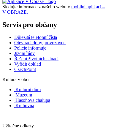
Sledujte informace z našeho webu v
mobilní aplikaci –
V OBRAZE.
Servis pro občany
Důležitá telefonní čísla
Otevírací doby provozoven
Policie informuje
Jízdní řády
Řešení životních situací
Vyřídit doklad
CzechPoint
Kultura v obci
Kulturní dům
Muzeum
Hasoňova chalupa
Knihovna
Užitečné odkazy