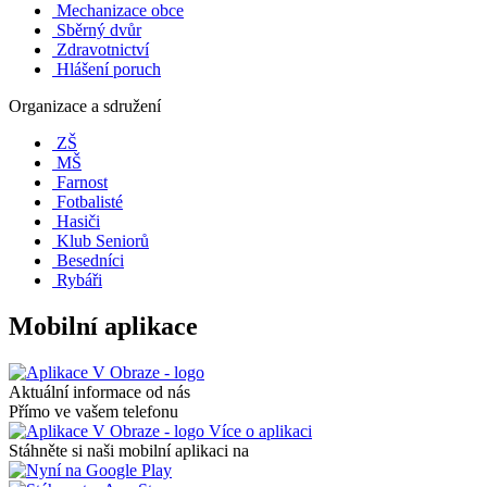
Mechanizace obce
Sběrný dvůr
Zdravotnictví
Hlášení poruch
Organizace a sdružení
ZŠ
MŠ
Farnost
Fotbalisté
Hasiči
Klub Seniorů
Besedníci
Rybáři
Mobilní aplikace
Aktuální informace od nás
Přímo ve vašem telefonu
Více o aplikaci
Stáhněte si naši mobilní aplikaci na