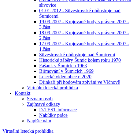
slivovice
01.01.2012 - Silvestrovské ohňostroje nad
Šumicemi
19.09.2007 - Krojované hody s právem 2007 -
3.část
18.09.2007 - Krojované hody s právem 2007 -
2.část
17.09.2007 - Krojované hody s právem 2007 -
1.část
Silvestrovské ohňostroje nad Šumicemi
Historické záběry Šumic kolem roku 1970
Fašank v Šumicích 1963
Biřmování v Šumicích 1969
Letecké video obce r. 2020
Dřinkaři při hodovém zpívání ve Vlčnově
Virtuální letecká prohlídka
Kontakt
Seznam osob
Zajímavé odkazy
D-TEST informace
Nabídky práce
Napište nám
Virtuální letecká prohlídka