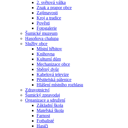
2. světová válka
Znak a prapor obce
Zajímavosti
Kroj a tradice
Pověsti
Fotogalerie
Šumické muzeum
Hasoňova chalupa
Služby obce
Místní hřbitov
Knihovna
Kulturní dům
Mechanizace obce
Sběrný dvůr
Kabelová televize
Pěstitelská pálenice
Hlášení místního rozhlasu
Zdravotnictví
Šumický zpravodaj
Organizace a sdružení
Základní škola
Mateřská škola
Farnost
Fotbalisté
Hasiči