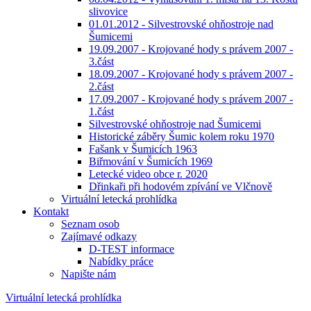
slivovice
01.01.2012 - Silvestrovské ohňostroje nad
Šumicemi
19.09.2007 - Krojované hody s právem 2007 -
3.část
18.09.2007 - Krojované hody s právem 2007 -
2.část
17.09.2007 - Krojované hody s právem 2007 -
1.část
Silvestrovské ohňostroje nad Šumicemi
Historické záběry Šumic kolem roku 1970
Fašank v Šumicích 1963
Biřmování v Šumicích 1969
Letecké video obce r. 2020
Dřinkaři při hodovém zpívání ve Vlčnově
Virtuální letecká prohlídka
Kontakt
Seznam osob
Zajímavé odkazy
D-TEST informace
Nabídky práce
Napište nám
Virtuální letecká prohlídka