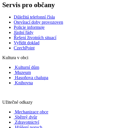
Servis pro občany
Důležitá telefonní čísla
Otevírací doby provozoven
Policie informuje
Jízdní řády
Řešení životních situací
Vyřídit doklad
CzechPoint
Kultura v obci
Kulturní dům
Muzeum
Hasoňova chalupa
Knihovna
Užitečné odkazy
Mechanizace obce
Sběrný dvůr
Zdravotnictví
Hlášení poruch