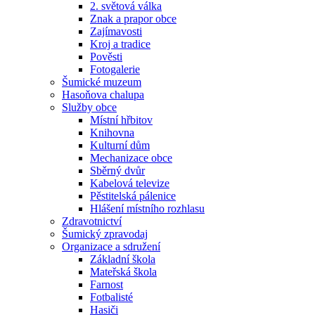
2. světová válka
Znak a prapor obce
Zajímavosti
Kroj a tradice
Pověsti
Fotogalerie
Šumické muzeum
Hasoňova chalupa
Služby obce
Místní hřbitov
Knihovna
Kulturní dům
Mechanizace obce
Sběrný dvůr
Kabelová televize
Pěstitelská pálenice
Hlášení místního rozhlasu
Zdravotnictví
Šumický zpravodaj
Organizace a sdružení
Základní škola
Mateřská škola
Farnost
Fotbalisté
Hasiči