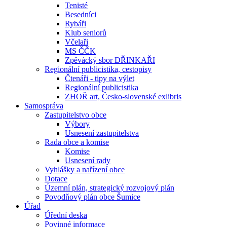
Tenisté
Besedníci
Rybáři
Klub seniorů
Včelaři
MS ČČK
Zpěvácký sbor DŘINKAŘI
Regionální publicistika, cestopisy
Čtenáři - tipy na výlet
Regionální publicistika
ZHOŘ art, Česko-slovenské exlibris
Samospráva
Zastupitelstvo obce
Výbory
Usnesení zastupitelstva
Rada obce a komise
Komise
Usnesení rady
Vyhlášky a nařízení obce
Dotace
Územní plán, strategický rozvojový plán
Povodňový plán obce Šumice
Úřad
Úřední deska
Povinné informace