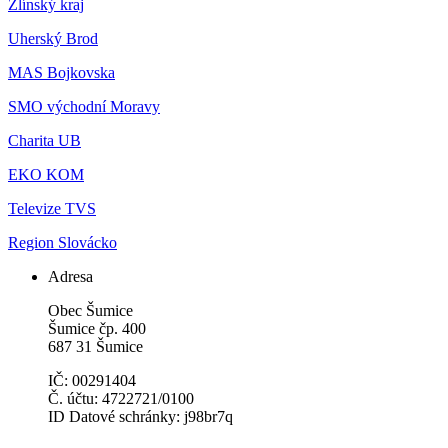
Zlínský kraj
Uherský Brod
MAS Bojkovska
SMO východní Moravy
Charita UB
EKO KOM
Televize TVS
Region Slovácko
Adresa
Obec Šumice
Šumice čp. 400
687 31 Šumice
IČ: 00291404
Č. účtu: 4722721/0100
ID Datové schránky: j98br7q