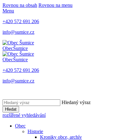
Rovnou na obsah
Rovnou na menu
Menu
+420 572 691 206
info@sumice.cz
Obec
Šumice
Obec
Šumice
+420 572 691 206
info@sumice.cz
Hledaný výraz
Hledat
rozšířené vyhledávání
Obec
Historie
Kroniky obce, archív