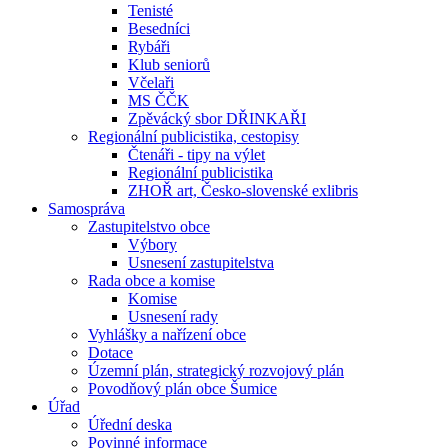
Tenisté
Besedníci
Rybáři
Klub seniorů
Včelaři
MS ČČK
Zpěvácký sbor DŘINKAŘI
Regionální publicistika, cestopisy
Čtenáři - tipy na výlet
Regionální publicistika
ZHOŘ art, Česko-slovenské exlibris
Samospráva
Zastupitelstvo obce
Výbory
Usnesení zastupitelstva
Rada obce a komise
Komise
Usnesení rady
Vyhlášky a nařízení obce
Dotace
Územní plán, strategický rozvojový plán
Povodňový plán obce Šumice
Úřad
Úřední deska
Povinné informace