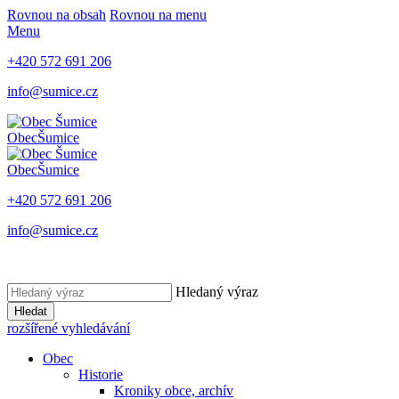
Rovnou na obsah
Rovnou na menu
Menu
+420 572 691 206
info@sumice.cz
Obec
Šumice
Obec
Šumice
+420 572 691 206
info@sumice.cz
Hledaný výraz
Hledat
rozšířené vyhledávání
Obec
Historie
Kroniky obce, archív