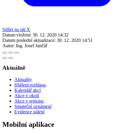
Sdílet na síti X
Datum vložení:
30. 12. 2020 14:32
Datum poslední aktualizace:
30. 12. 2020 14:51
Autor:
Ing. Josef Jančář
Aktuálně
Aktuality
Hlášení rozhlasu
Kalendář akcí
Akce v okolí
Akce v regionu
Smuteční oznámení
Evidence pálení
Mobilní aplikace