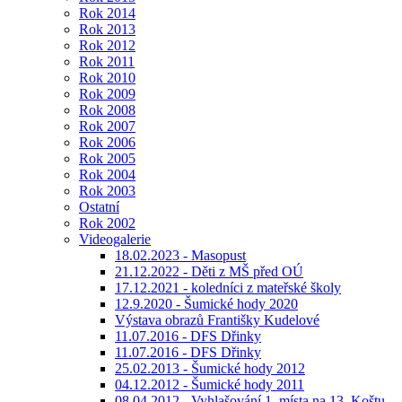
Rok 2014
Rok 2013
Rok 2012
Rok 2011
Rok 2010
Rok 2009
Rok 2008
Rok 2007
Rok 2006
Rok 2005
Rok 2004
Rok 2003
Ostatní
Rok 2002
Videogalerie
18.02.2023 - Masopust
21.12.2022 - Děti z MŠ před OÚ
17.12.2021 - koledníci z mateřské školy
12.9.2020 - Šumické hody 2020
Výstava obrazů Františky Kudelové
11.07.2016 - DFS Dřinky
11.07.2016 - DFS Dřinky
25.02.2013 - Šumické hody 2012
04.12.2012 - Šumické hody 2011
08.04.2012 - Vyhlašování 1. místa na 13. Koštu