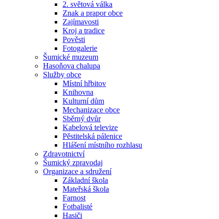
2. světová válka
Znak a prapor obce
Zajímavosti
Kroj a tradice
Pověsti
Fotogalerie
Šumické muzeum
Hasoňova chalupa
Služby obce
Místní hřbitov
Knihovna
Kulturní dům
Mechanizace obce
Sběrný dvůr
Kabelová televize
Pěstitelská pálenice
Hlášení místního rozhlasu
Zdravotnictví
Šumický zpravodaj
Organizace a sdružení
Základní škola
Mateřská škola
Farnost
Fotbalisté
Hasiči