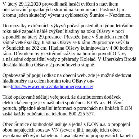
V úterý 29.12.2020 provedli naši hasiči cvičení s nácvikem
odstraňování popadaných stromů na komunikaci. Posloužil jim
k tomu jeden skutečný vývrat u cyklostezky Šumice – Nezdenice.
Do mozaiky extrémních výkyvů počasí posledního týdnu letošního
roku také zapadá náhlé zvýšení hladiny na toku Olšavy v noci
z pondělí na úterý 29.prosince. Přestože jsme v Šumicích neměli
žádné velké srážky, hladina Olšavy se k ránu 29.prosince zvýšila
v Šumicích na 202 cm. Hladina Olšavy kulminovala v 4:00 hodiny
ráno. Důvodem byly extrémní srážky na horním povodí Olšavy
a následné odpouštění vody z přehrady Kolelač. V Uherském Brodě
dosáhla hladina Olšavy 2.povodňového stupně.
Opakovaně připojuji odkaz na obecní web, zde je možné sledovat
hladinoměry na celém horním toku Olšavy on-
line:
https://www.edpp.cz/hladinomery/sumice/
Také opakovaně sděluji veřejnosti, že distributorem dodávek
elektrické energie je v naší obci společnost E.ON a.s. Hlášení
poruch, případně aktuální informaci o poruchách na linkách E.ON
získá každý odběratel na telefonu 800 225 577.
Obec Šumice dlouhodobě usiluje a jedná s E.ON a.s. o propojení
obou napájecích soustav VN (sever a jih), napájejících obec,
vysokonapěťovým kabelem. Trasa takového propojovacích kabelu