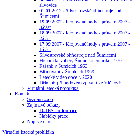
slivovice
01.01.2012 - Silvestrovské ohňostroje nad
Šumicemi
19.09.2007 - Krojované hody s právem 2007 -
3.část
18.09.2007 - Krojované hody s právem 2007 -
2.část
17.09.2007 - Krojované hody s právem 2007 -
1.část
Silvestrovské ohňostroje nad Šumicemi
Historické záběry Šumic kolem roku 1970
Fašank v Šumicích 1963
Biřmování v Šumicích 1969
Letecké video obce r. 2020
Dřinkaři při hodovém zpívání ve Vlčnově
Virtuální letecká prohlídka
Kontakt
Seznam osob
Zajímavé odkazy
D-TEST informace
Nabídky práce
Napište nám
Virtuální letecká prohlídka