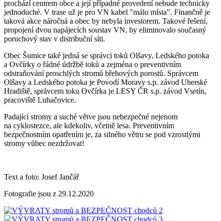
prochází centrem obce a její případné provedení nebude technicky
jednoduché. V trase už je pro VN kabel "málo místa". Finančně je
taková akce náročná a obec by nebyla investorem. Takové řešení,
propojení dvou napájecích soustav VN, by eliminovalo současný
poruchový stav v distribuční síti.
Obec Šumice také jedná se správci toků Olšavy, Ledského potoka
a Ovčírky o řádné údržbě toků a zejména o preventivním
odstraňování proschlých stromů břehových porostů. Správcem
Olšavy a Ledského potoka je Povodí Moravy s.p. závod Uherské
Hradiště, správcem toku Ovčírka je LESY ČR s.p. závod Vsetín,
pracoviště Luhačovice.
Padající stromy a suché větve jsou nebezpečné nejenom
na cyklostezce, ale kdekoliv, včetně lesa. Preventivním
bezpečnostním opatřením je, za silného větru se pod vzrostlými
stromy vůbec nezdržovat!
Text a foto: Josef Jančář
Fotografie jsou z 29.12.2020