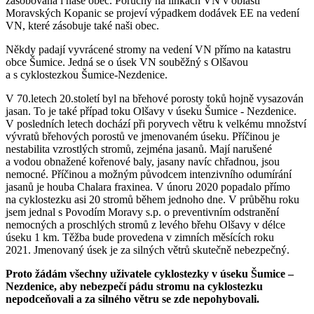
zásobována i naše obec. Poruchy na linkách VN v oblasti
Moravských Kopanic se projeví výpadkem dodávek EE na vedení
VN, které zásobuje také naši obec.
Někdy padají vyvrácené stromy na vedení VN přímo na katastru
obce Šumice. Jedná se o úsek VN souběžný s Olšavou
a s cyklostezkou Šumice-Nezdenice.
V 70.letech 20.století byl na břehové porosty toků hojně vysazován
jasan. To je také případ toku Olšavy v úseku Šumice - Nezdenice.
V posledních letech dochází při poryvech větru k velkému množství
vývratů břehových porostů ve jmenovaném úseku. Příčinou je
nestabilita vzrostlých stromů, zejména jasanů. Mají narušené
a vodou obnažené kořenové baly, jasany navíc chřadnou, jsou
nemocné. Příčinou a možným původcem intenzivního odumírání
jasanů je houba Chalara fraxinea. V únoru 2020 popadalo přímo
na cyklostezku asi 20 stromů během jednoho dne. V průběhu roku
jsem jednal s Povodím Moravy s.p. o preventivním odstranění
nemocných a proschlých stromů z levého břehu Olšavy v délce
úseku 1 km. Těžba bude provedena v zimních měsících roku
2021. Jmenovaný úsek je za silných větrů skutečně nebezpečný.
Proto žádám všechny uživatele cyklostezky v úseku Šumice –
Nezdenice, aby nebezpečí pádu stromu na cyklostezku
nepodceňovali a za silného větru se zde nepohybovali.