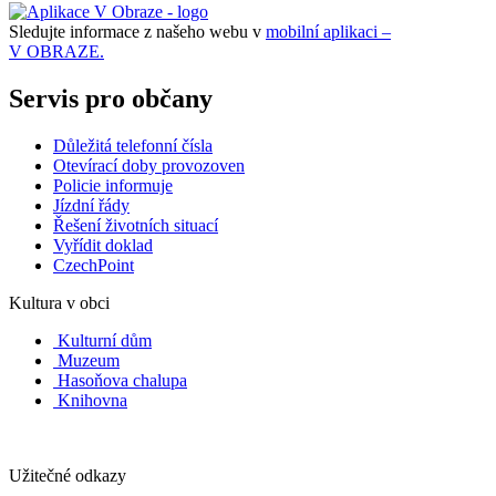
Sledujte informace z našeho webu v
mobilní aplikaci –
V OBRAZE.
Servis pro občany
Důležitá telefonní čísla
Otevírací doby provozoven
Policie informuje
Jízdní řády
Řešení životních situací
Vyřídit doklad
CzechPoint
Kultura v obci
Kulturní dům
Muzeum
Hasoňova chalupa
Knihovna
Užitečné odkazy