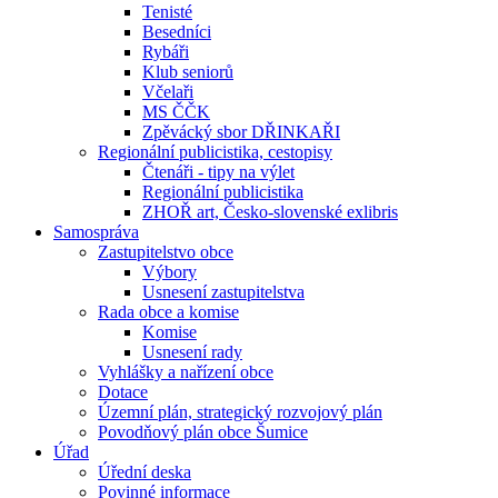
Tenisté
Besedníci
Rybáři
Klub seniorů
Včelaři
MS ČČK
Zpěvácký sbor DŘINKAŘI
Regionální publicistika, cestopisy
Čtenáři - tipy na výlet
Regionální publicistika
ZHOŘ art, Česko-slovenské exlibris
Samospráva
Zastupitelstvo obce
Výbory
Usnesení zastupitelstva
Rada obce a komise
Komise
Usnesení rady
Vyhlášky a nařízení obce
Dotace
Územní plán, strategický rozvojový plán
Povodňový plán obce Šumice
Úřad
Úřední deska
Povinné informace