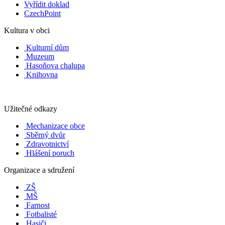
Vyřídit doklad
CzechPoint
Kultura v obci
Kulturní dům
Muzeum
Hasoňova chalupa
Knihovna
Užitečné odkazy
Mechanizace obce
Sběrný dvůr
Zdravotnictví
Hlášení poruch
Organizace a sdružení
ZŠ
MŠ
Farnost
Fotbalisté
Hasiči