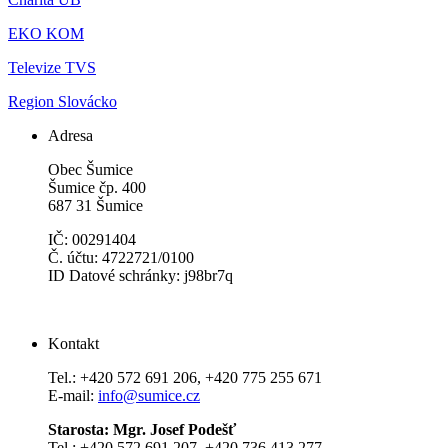
EKO KOM
Televize TVS
Region Slovácko
Adresa
Obec Šumice
Šumice čp. 400
687 31 Šumice
IČ: 00291404
Č. účtu: 4722721/0100
ID Datové schránky: j98br7q
Kontakt
Tel.: +420 572 691 206, +420 775 255 671
E-mail:
info@sumice.cz
Starosta: Mgr. Josef Podešť
Tel.: +420 572 691 207, +420 736 413 277