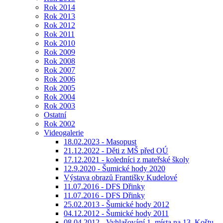
Rok 2014
Rok 2013
Rok 2012
Rok 2011
Rok 2010
Rok 2009
Rok 2008
Rok 2007
Rok 2006
Rok 2005
Rok 2004
Rok 2003
Ostatní
Rok 2002
Videogalerie
18.02.2023 - Masopust
21.12.2022 - Děti z MŠ před OÚ
17.12.2021 - koledníci z mateřské školy
12.9.2020 - Šumické hody 2020
Výstava obrazů Františky Kudelové
11.07.2016 - DFS Dřinky
11.07.2016 - DFS Dřinky
25.02.2013 - Šumické hody 2012
04.12.2012 - Šumické hody 2011
08.04.2012 - Vyhlašování 1. místa na 13. Koštu