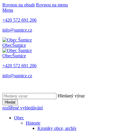
Rovnou na obsah
Rovnou na menu
Menu
+420 572 691 206
info@sumice.cz
Obec
Šumice
Obec
Šumice
+420 572 691 206
info@sumice.cz
Hledaný výraz
Hledat
rozšířené vyhledávání
Obec
Historie
Kroniky obce, archív