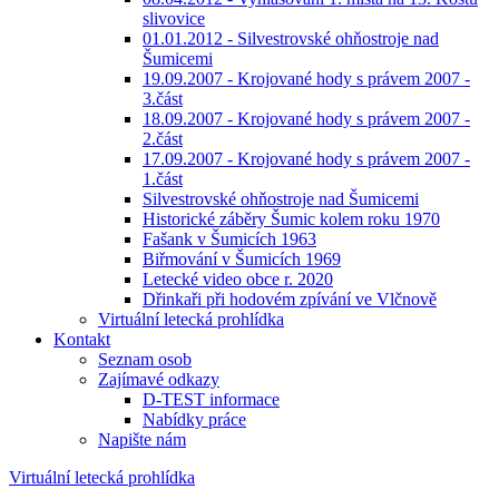
slivovice
01.01.2012 - Silvestrovské ohňostroje nad
Šumicemi
19.09.2007 - Krojované hody s právem 2007 -
3.část
18.09.2007 - Krojované hody s právem 2007 -
2.část
17.09.2007 - Krojované hody s právem 2007 -
1.část
Silvestrovské ohňostroje nad Šumicemi
Historické záběry Šumic kolem roku 1970
Fašank v Šumicích 1963
Biřmování v Šumicích 1969
Letecké video obce r. 2020
Dřinkaři při hodovém zpívání ve Vlčnově
Virtuální letecká prohlídka
Kontakt
Seznam osob
Zajímavé odkazy
D-TEST informace
Nabídky práce
Napište nám
Virtuální letecká prohlídka