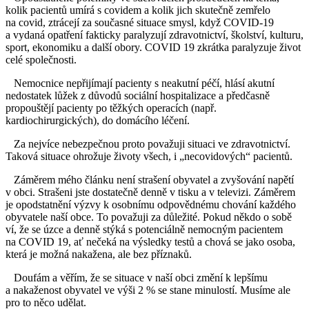
kolik pacientů umírá s covidem a kolik jich skutečně zemřelo
na covid, ztrácejí za současné situace smysl, když COVID-19
a vydaná opatření fakticky paralyzují zdravotnictví, školství, kulturu,
sport, ekonomiku a další obory. COVID 19 zkrátka paralyzuje život
celé společnosti.
Nemocnice nepřijímají pacienty s neakutní péčí, hlásí akutní
nedostatek lůžek z důvodů sociální hospitalizace a předčasně
propouštějí pacienty po těžkých operacích (např.
kardiochirurgických), do domácího léčení.
Za nejvíce nebezpečnou proto považuji situaci ve zdravotnictví.
Taková situace ohrožuje životy všech, i „necovidových“ pacientů.
Záměrem mého článku není strašení obyvatel a zvyšování napětí
v obci. Strašeni jste dostatečně denně v tisku a v televizi. Záměrem
je opodstatnění výzvy k osobnímu odpovědnému chování každého
obyvatele naší obce. To považuji za důležité. Pokud někdo o sobě
ví, že se úzce a denně stýká s potenciálně nemocným pacientem
na COVID 19, ať nečeká na výsledky testů a chová se jako osoba,
která je možná nakažena, ale bez příznaků.
Doufám a věřím, že se situace v naší obci změní k lepšímu
a nakaženost obyvatel ve výši 2 % se stane minulostí. Musíme ale
pro to něco udělat.