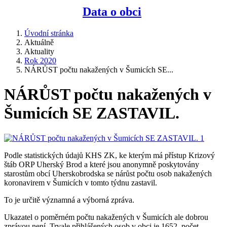
Data o obci
Úvodní stránka
Aktuálně
Aktuality
Rok 2020
NÁRŮST počtu nakažených v Šumicích SE...
NÁRŮST počtu nakažených v
Šumicích SE ZASTAVIL.
Podle statistických údajů KHS ZK, ke kterým má přístup Krizový
štáb ORP Uherský Brod a které jsou anonymně poskytovány
starostům obcí Uherskobrodska se nárůst počtu osob nakažených
koronavirem v Šumicích v tomto týdnu zastavil.
To je určitě významná a výborná zpráva.
Ukazatel o poměrném počtu nakažených v Šumicích ale dobrou
zprávou není. Trvale přihlášených osob v obci je 1652, počet