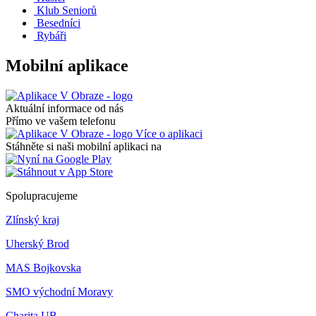
Klub Seniorů
Besedníci
Rybáři
Mobilní aplikace
Aktuální informace od nás
Přímo ve vašem telefonu
Více o aplikaci
Stáhněte si naši mobilní aplikaci na
Spolupracujeme
Zlínský kraj
Uherský Brod
MAS Bojkovska
SMO východní Moravy
Charita UB