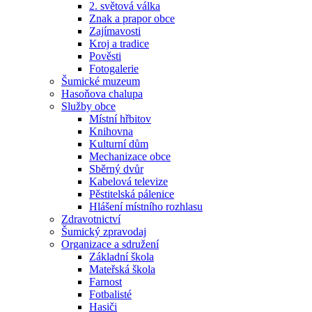
2. světová válka
Znak a prapor obce
Zajímavosti
Kroj a tradice
Pověsti
Fotogalerie
Šumické muzeum
Hasoňova chalupa
Služby obce
Místní hřbitov
Knihovna
Kulturní dům
Mechanizace obce
Sběrný dvůr
Kabelová televize
Pěstitelská pálenice
Hlášení místního rozhlasu
Zdravotnictví
Šumický zpravodaj
Organizace a sdružení
Základní škola
Mateřská škola
Farnost
Fotbalisté
Hasiči