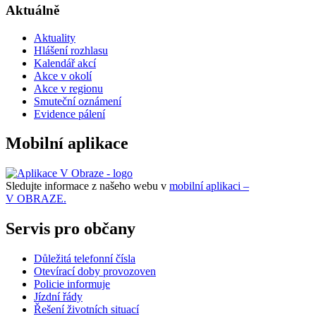
Aktuálně
Aktuality
Hlášení rozhlasu
Kalendář akcí
Akce v okolí
Akce v regionu
Smuteční oznámení
Evidence pálení
Mobilní aplikace
Sledujte informace z našeho webu v
mobilní aplikaci –
V OBRAZE.
Servis pro občany
Důležitá telefonní čísla
Otevírací doby provozoven
Policie informuje
Jízdní řády
Řešení životních situací