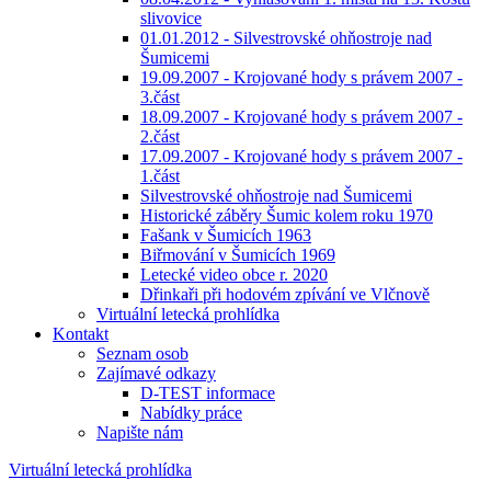
slivovice
01.01.2012 - Silvestrovské ohňostroje nad
Šumicemi
19.09.2007 - Krojované hody s právem 2007 -
3.část
18.09.2007 - Krojované hody s právem 2007 -
2.část
17.09.2007 - Krojované hody s právem 2007 -
1.část
Silvestrovské ohňostroje nad Šumicemi
Historické záběry Šumic kolem roku 1970
Fašank v Šumicích 1963
Biřmování v Šumicích 1969
Letecké video obce r. 2020
Dřinkaři při hodovém zpívání ve Vlčnově
Virtuální letecká prohlídka
Kontakt
Seznam osob
Zajímavé odkazy
D-TEST informace
Nabídky práce
Napište nám
Virtuální letecká prohlídka