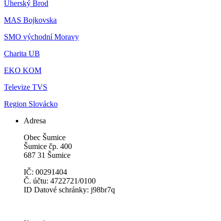
Uherský Brod
MAS Bojkovska
SMO východní Moravy
Charita UB
EKO KOM
Televize TVS
Region Slovácko
Adresa
Obec Šumice
Šumice čp. 400
687 31 Šumice
IČ: 00291404
Č. účtu: 4722721/0100
ID Datové schránky: j98br7q