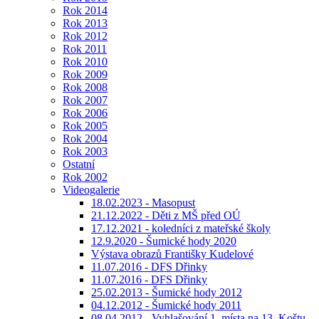
Rok 2014
Rok 2013
Rok 2012
Rok 2011
Rok 2010
Rok 2009
Rok 2008
Rok 2007
Rok 2006
Rok 2005
Rok 2004
Rok 2003
Ostatní
Rok 2002
Videogalerie
18.02.2023 - Masopust
21.12.2022 - Děti z MŠ před OÚ
17.12.2021 - koledníci z mateřské školy
12.9.2020 - Šumické hody 2020
Výstava obrazů Františky Kudelové
11.07.2016 - DFS Dřinky
11.07.2016 - DFS Dřinky
25.02.2013 - Šumické hody 2012
04.12.2012 - Šumické hody 2011
08.04.2012 - Vyhlašování 1. místa na 13. Koštu