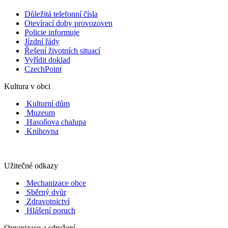
Důležitá telefonní čísla
Otevírací doby provozoven
Policie informuje
Jízdní řády
Řešení životních situací
Vyřídit doklad
CzechPoint
Kultura v obci
Kulturní dům
Muzeum
Hasoňova chalupa
Knihovna
Užitečné odkazy
Mechanizace obce
Sběrný dvůr
Zdravotnictví
Hlášení poruch
Organizace a sdružení