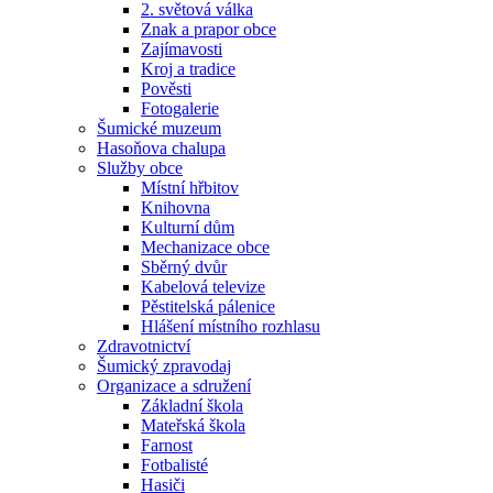
2. světová válka
Znak a prapor obce
Zajímavosti
Kroj a tradice
Pověsti
Fotogalerie
Šumické muzeum
Hasoňova chalupa
Služby obce
Místní hřbitov
Knihovna
Kulturní dům
Mechanizace obce
Sběrný dvůr
Kabelová televize
Pěstitelská pálenice
Hlášení místního rozhlasu
Zdravotnictví
Šumický zpravodaj
Organizace a sdružení
Základní škola
Mateřská škola
Farnost
Fotbalisté
Hasiči