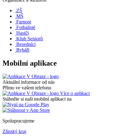
ZŠ
MŠ
Farnost
Fotbalisté
Hasiči
Klub Seniorů
Besedníci
Rybáři
Mobilní aplikace
Aktuální informace od nás
Přímo ve vašem telefonu
Více o aplikaci
Stáhněte si naši mobilní aplikaci na
Spolupracujeme
Zlínský kraj