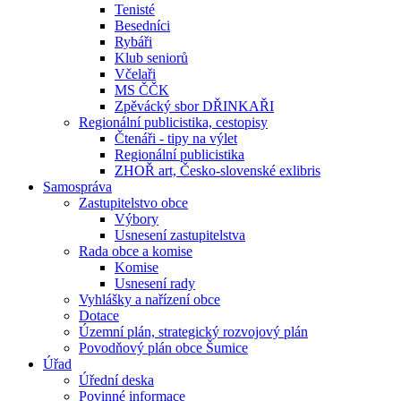
Tenisté
Besedníci
Rybáři
Klub seniorů
Včelaři
MS ČČK
Zpěvácký sbor DŘINKAŘI
Regionální publicistika, cestopisy
Čtenáři - tipy na výlet
Regionální publicistika
ZHOŘ art, Česko-slovenské exlibris
Samospráva
Zastupitelstvo obce
Výbory
Usnesení zastupitelstva
Rada obce a komise
Komise
Usnesení rady
Vyhlášky a nařízení obce
Dotace
Územní plán, strategický rozvojový plán
Povodňový plán obce Šumice
Úřad
Úřední deska
Povinné informace