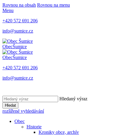
Rovnou na obsah
Rovnou na menu
Menu
+420 572 691 206
info@sumice.cz
Obec
Šumice
Obec
Šumice
+420 572 691 206
info@sumice.cz
Hledaný výraz
Hledat
rozšířené vyhledávání
Obec
Historie
Kroniky obce, archív