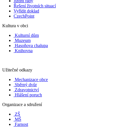
Jízdní řády
Řešení životních situací
Vyřídit doklad
CzechPoint
Kultura v obci
Kulturní dům
Muzeum
Hasoňova chalupa
Knihovna
Užitečné odkazy
Mechanizace obce
Sběrný dvůr
Zdravotnictví
Hlášení poruch
Organizace a sdružení
ZŠ
MŠ
Farnost