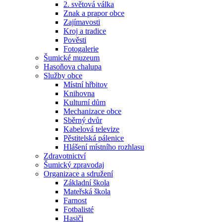
2. světová válka
Znak a prapor obce
Zajímavosti
Kroj a tradice
Pověsti
Fotogalerie
Šumické muzeum
Hasoňova chalupa
Služby obce
Místní hřbitov
Knihovna
Kulturní dům
Mechanizace obce
Sběrný dvůr
Kabelová televize
Pěstitelská pálenice
Hlášení místního rozhlasu
Zdravotnictví
Šumický zpravodaj
Organizace a sdružení
Základní škola
Mateřská škola
Farnost
Fotbalisté
Hasiči