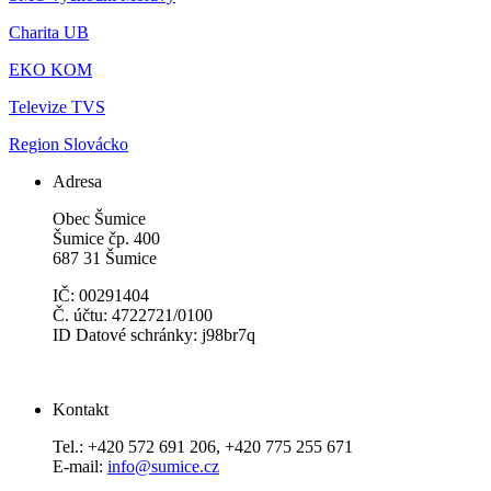
Charita UB
EKO KOM
Televize TVS
Region Slovácko
Adresa
Obec Šumice
Šumice čp. 400
687 31 Šumice
IČ: 00291404
Č. účtu: 4722721/0100
ID Datové schránky: j98br7q
Kontakt
Tel.: +420 572 691 206, +420 775 255 671
E-mail:
info@sumice.cz