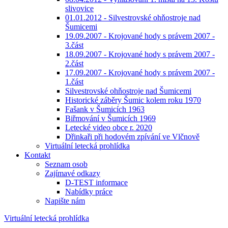
slivovice
01.01.2012 - Silvestrovské ohňostroje nad
Šumicemi
19.09.2007 - Krojované hody s právem 2007 -
3.část
18.09.2007 - Krojované hody s právem 2007 -
2.část
17.09.2007 - Krojované hody s právem 2007 -
1.část
Silvestrovské ohňostroje nad Šumicemi
Historické záběry Šumic kolem roku 1970
Fašank v Šumicích 1963
Biřmování v Šumicích 1969
Letecké video obce r. 2020
Dřinkaři při hodovém zpívání ve Vlčnově
Virtuální letecká prohlídka
Kontakt
Seznam osob
Zajímavé odkazy
D-TEST informace
Nabídky práce
Napište nám
Virtuální letecká prohlídka