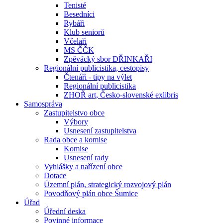
Tenisté
Besedníci
Rybáři
Klub seniorů
Včelaři
MS ČČK
Zpěvácký sbor DŘINKAŘI
Regionální publicistika, cestopisy
Čtenáři - tipy na výlet
Regionální publicistika
ZHOŘ art, Česko-slovenské exlibris
Samospráva
Zastupitelstvo obce
Výbory
Usnesení zastupitelstva
Rada obce a komise
Komise
Usnesení rady
Vyhlášky a nařízení obce
Dotace
Územní plán, strategický rozvojový plán
Povodňový plán obce Šumice
Úřad
Úřední deska
Povinné informace