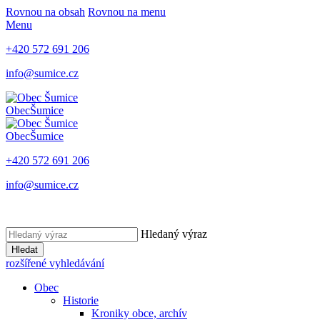
Rovnou na obsah
Rovnou na menu
Menu
+420 572 691 206
info@sumice.cz
Obec
Šumice
Obec
Šumice
+420 572 691 206
info@sumice.cz
Hledaný výraz
Hledat
rozšířené vyhledávání
Obec
Historie
Kroniky obce, archív