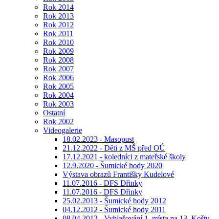
Rok 2014
Rok 2013
Rok 2012
Rok 2011
Rok 2010
Rok 2009
Rok 2008
Rok 2007
Rok 2006
Rok 2005
Rok 2004
Rok 2003
Ostatní
Rok 2002
Videogalerie
18.02.2023 - Masopust
21.12.2022 - Děti z MŠ před OÚ
17.12.2021 - koledníci z mateřské školy
12.9.2020 - Šumické hody 2020
Výstava obrazů Františky Kudelové
11.07.2016 - DFS Dřinky
11.07.2016 - DFS Dřinky
25.02.2013 - Šumické hody 2012
04.12.2012 - Šumické hody 2011
08.04.2012 - Vyhlašování 1. místa na 13. Koštu