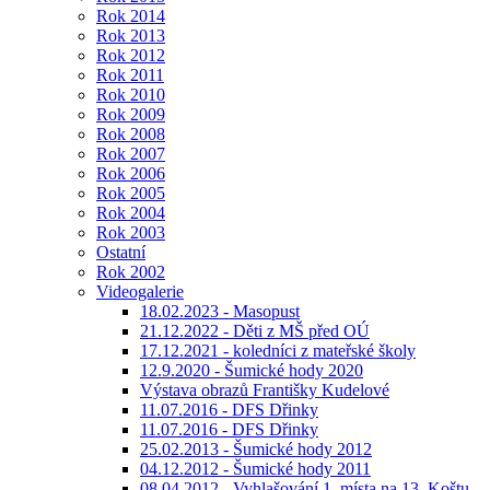
Rok 2014
Rok 2013
Rok 2012
Rok 2011
Rok 2010
Rok 2009
Rok 2008
Rok 2007
Rok 2006
Rok 2005
Rok 2004
Rok 2003
Ostatní
Rok 2002
Videogalerie
18.02.2023 - Masopust
21.12.2022 - Děti z MŠ před OÚ
17.12.2021 - koledníci z mateřské školy
12.9.2020 - Šumické hody 2020
Výstava obrazů Františky Kudelové
11.07.2016 - DFS Dřinky
11.07.2016 - DFS Dřinky
25.02.2013 - Šumické hody 2012
04.12.2012 - Šumické hody 2011
08.04.2012 - Vyhlašování 1. místa na 13. Koštu