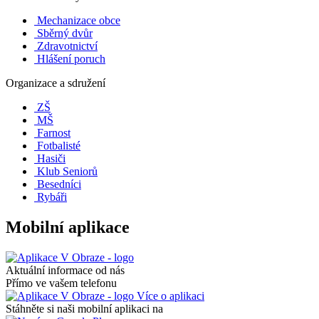
Mechanizace obce
Sběrný dvůr
Zdravotnictví
Hlášení poruch
Organizace a sdružení
ZŠ
MŠ
Farnost
Fotbalisté
Hasiči
Klub Seniorů
Besedníci
Rybáři
Mobilní aplikace
Aktuální informace od nás
Přímo ve vašem telefonu
Více o aplikaci
Stáhněte si naši mobilní aplikaci na