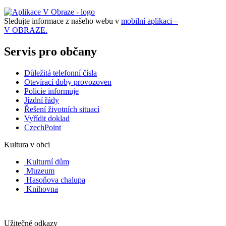
Sledujte informace z našeho webu v
mobilní aplikaci –
V OBRAZE.
Servis pro občany
Důležitá telefonní čísla
Otevírací doby provozoven
Policie informuje
Jízdní řády
Řešení životních situací
Vyřídit doklad
CzechPoint
Kultura v obci
Kulturní dům
Muzeum
Hasoňova chalupa
Knihovna
Užitečné odkazy