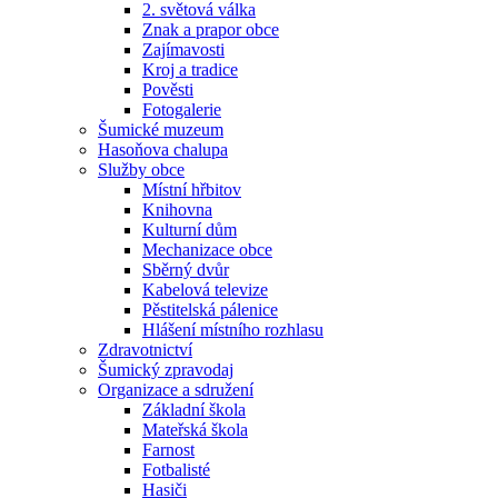
2. světová válka
Znak a prapor obce
Zajímavosti
Kroj a tradice
Pověsti
Fotogalerie
Šumické muzeum
Hasoňova chalupa
Služby obce
Místní hřbitov
Knihovna
Kulturní dům
Mechanizace obce
Sběrný dvůr
Kabelová televize
Pěstitelská pálenice
Hlášení místního rozhlasu
Zdravotnictví
Šumický zpravodaj
Organizace a sdružení
Základní škola
Mateřská škola
Farnost
Fotbalisté
Hasiči