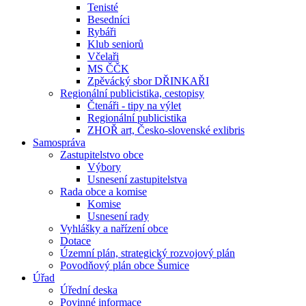
Tenisté
Besedníci
Rybáři
Klub seniorů
Včelaři
MS ČČK
Zpěvácký sbor DŘINKAŘI
Regionální publicistika, cestopisy
Čtenáři - tipy na výlet
Regionální publicistika
ZHOŘ art, Česko-slovenské exlibris
Samospráva
Zastupitelstvo obce
Výbory
Usnesení zastupitelstva
Rada obce a komise
Komise
Usnesení rady
Vyhlášky a nařízení obce
Dotace
Územní plán, strategický rozvojový plán
Povodňový plán obce Šumice
Úřad
Úřední deska
Povinné informace