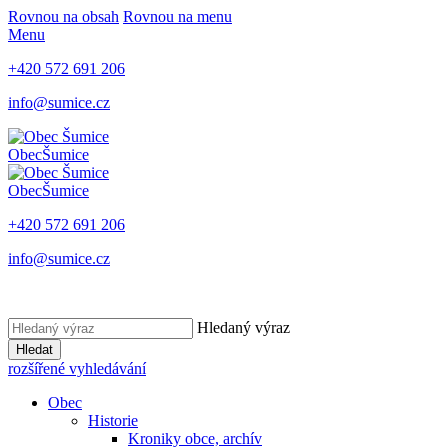
Rovnou na obsah
Rovnou na menu
Menu
+420 572 691 206
info@sumice.cz
Obec
Šumice
Obec
Šumice
+420 572 691 206
info@sumice.cz
Hledaný výraz
Hledat
rozšířené vyhledávání
Obec
Historie
Kroniky obce, archív