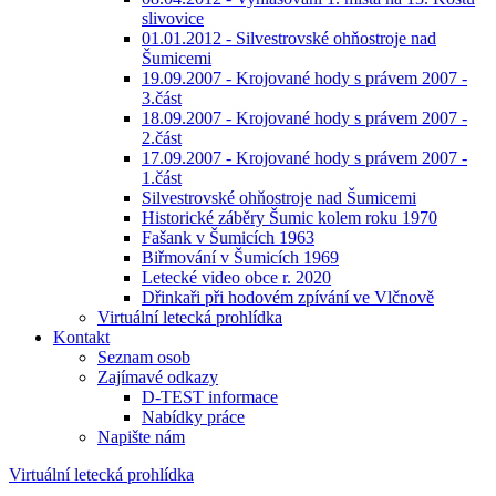
slivovice
01.01.2012 - Silvestrovské ohňostroje nad
Šumicemi
19.09.2007 - Krojované hody s právem 2007 -
3.část
18.09.2007 - Krojované hody s právem 2007 -
2.část
17.09.2007 - Krojované hody s právem 2007 -
1.část
Silvestrovské ohňostroje nad Šumicemi
Historické záběry Šumic kolem roku 1970
Fašank v Šumicích 1963
Biřmování v Šumicích 1969
Letecké video obce r. 2020
Dřinkaři při hodovém zpívání ve Vlčnově
Virtuální letecká prohlídka
Kontakt
Seznam osob
Zajímavé odkazy
D-TEST informace
Nabídky práce
Napište nám
Virtuální letecká prohlídka