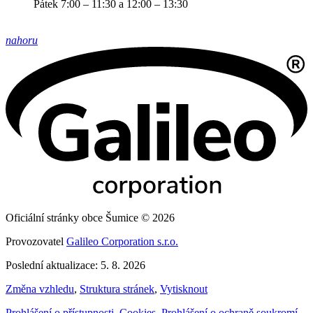
Pátek 7:00 – 11:30 a 12:00 – 13:30
nahoru
Oficiální stránky obce Šumice © 2026
Provozovatel
Galileo Corporation s.r.o.
Poslední aktualizace: 5. 8. 2026
Změna vzhledu
,
Struktura stránek
,
Vytisknout
Prohlášení o přístupnosti
,
Cookies
,
Prohlášení o ochraně soukromí