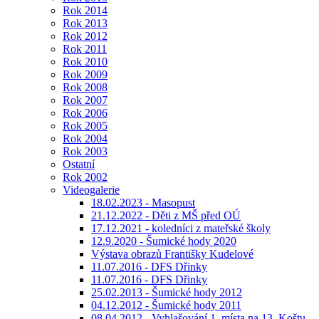
Rok 2014
Rok 2013
Rok 2012
Rok 2011
Rok 2010
Rok 2009
Rok 2008
Rok 2007
Rok 2006
Rok 2005
Rok 2004
Rok 2003
Ostatní
Rok 2002
Videogalerie
18.02.2023 - Masopust
21.12.2022 - Děti z MŠ před OÚ
17.12.2021 - koledníci z mateřské školy
12.9.2020 - Šumické hody 2020
Výstava obrazů Františky Kudelové
11.07.2016 - DFS Dřinky
11.07.2016 - DFS Dřinky
25.02.2013 - Šumické hody 2012
04.12.2012 - Šumické hody 2011
08.04.2012 - Vyhlašování 1. místa na 13. Koštu