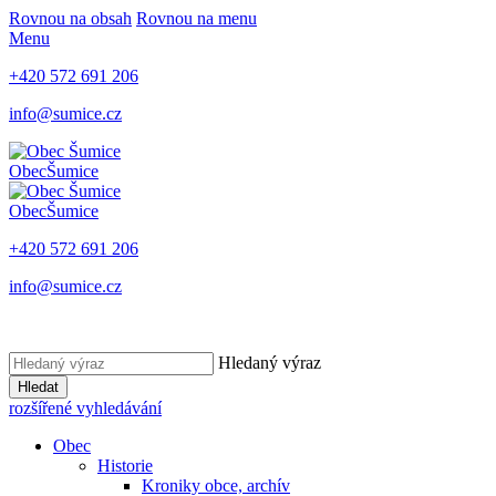
Rovnou na obsah
Rovnou na menu
Menu
+420 572 691 206
info@sumice.cz
Obec
Šumice
Obec
Šumice
+420 572 691 206
info@sumice.cz
Hledaný výraz
Hledat
rozšířené vyhledávání
Obec
Historie
Kroniky obce, archív