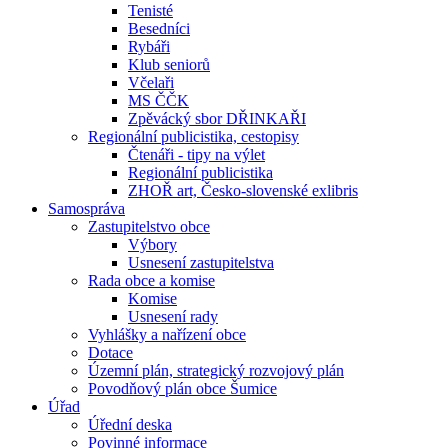
Tenisté
Besedníci
Rybáři
Klub seniorů
Včelaři
MS ČČK
Zpěvácký sbor DŘINKAŘI
Regionální publicistika, cestopisy
Čtenáři - tipy na výlet
Regionální publicistika
ZHOŘ art, Česko-slovenské exlibris
Samospráva
Zastupitelstvo obce
Výbory
Usnesení zastupitelstva
Rada obce a komise
Komise
Usnesení rady
Vyhlášky a nařízení obce
Dotace
Územní plán, strategický rozvojový plán
Povodňový plán obce Šumice
Úřad
Úřední deska
Povinné informace