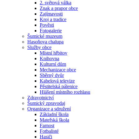
2. světová válka
Znak a prapor obce
Zajímavosti
Kroj a tradice
Pověsti
Fotogalerie
Šumické muzeum
Hasoňova chalupa
Služby obce
Místní hřbitov
Knihovna
Kulturní dům
Mechanizace obce
Sběrný dvůr
Kabelová televize
Pěstitelská pálenice
Hlášení místního rozhlasu
Zdravotnictví
Šumický zpravodaj
Organizace a sdružení
Základní škola
Mateřská škola
Farnost
Fotbalisté
Hasiči