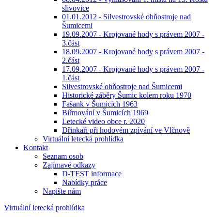
slivovice
01.01.2012 - Silvestrovské ohňostroje nad
Šumicemi
19.09.2007 - Krojované hody s právem 2007 -
3.část
18.09.2007 - Krojované hody s právem 2007 -
2.část
17.09.2007 - Krojované hody s právem 2007 -
1.část
Silvestrovské ohňostroje nad Šumicemi
Historické záběry Šumic kolem roku 1970
Fašank v Šumicích 1963
Biřmování v Šumicích 1969
Letecké video obce r. 2020
Dřinkaři při hodovém zpívání ve Vlčnově
Virtuální letecká prohlídka
Kontakt
Seznam osob
Zajímavé odkazy
D-TEST informace
Nabídky práce
Napište nám
Virtuální letecká prohlídka