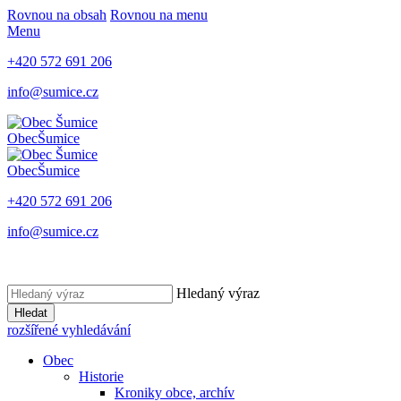
Rovnou na obsah
Rovnou na menu
Menu
+420 572 691 206
info@sumice.cz
Obec
Šumice
Obec
Šumice
+420 572 691 206
info@sumice.cz
Hledaný výraz
Hledat
rozšířené vyhledávání
Obec
Historie
Kroniky obce, archív