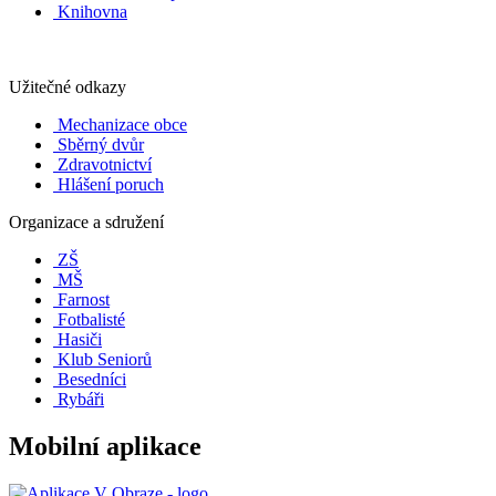
Knihovna
Užitečné odkazy
Mechanizace obce
Sběrný dvůr
Zdravotnictví
Hlášení poruch
Organizace a sdružení
ZŠ
MŠ
Farnost
Fotbalisté
Hasiči
Klub Seniorů
Besedníci
Rybáři
Mobilní aplikace