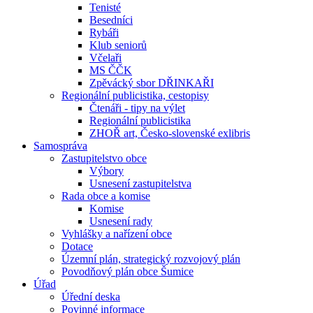
Tenisté
Besedníci
Rybáři
Klub seniorů
Včelaři
MS ČČK
Zpěvácký sbor DŘINKAŘI
Regionální publicistika, cestopisy
Čtenáři - tipy na výlet
Regionální publicistika
ZHOŘ art, Česko-slovenské exlibris
Samospráva
Zastupitelstvo obce
Výbory
Usnesení zastupitelstva
Rada obce a komise
Komise
Usnesení rady
Vyhlášky a nařízení obce
Dotace
Územní plán, strategický rozvojový plán
Povodňový plán obce Šumice
Úřad
Úřední deska
Povinné informace