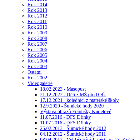
Rok 2014
Rok 2013
Rok 2012
Rok 2011
Rok 2010
Rok 2009
Rok 2008
Rok 2007
Rok 2006
Rok 2005
Rok 2004
Rok 2003
Ostatní
Rok 2002
Videogalerie
18.02.2023 - Masopust
21.12.2022 - Děti z MŠ před OÚ
17.12.2021 - koledníci z mateřské školy
12.9.2020 - Šumické hody 2020
Výstava obrazů Františky Kudelové
11.07.2016 - DFS Dřinky
11.07.2016 - DFS Dřinky
25.02.2013 - Šumické hody 2012
04.12.2012 - Šumické hody 2011
08.04.2012 - Vyhlašování 1. místa na 13. Koštu