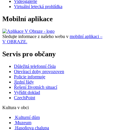
Videogalerie
Virtuální letecká prohlídka
Mobilní aplikace
Sledujte informace z našeho webu v
mobilní aplikaci –
V OBRAZE.
Servis pro občany
Důležitá telefonní čísla
Otevírací doby provozoven
Policie informuje
Jízdní řády
Řešení životních situací
Vyřídit doklad
CzechPoint
Kultura v obci
Kulturní dům
Muzeum
Hasoňova chalupa