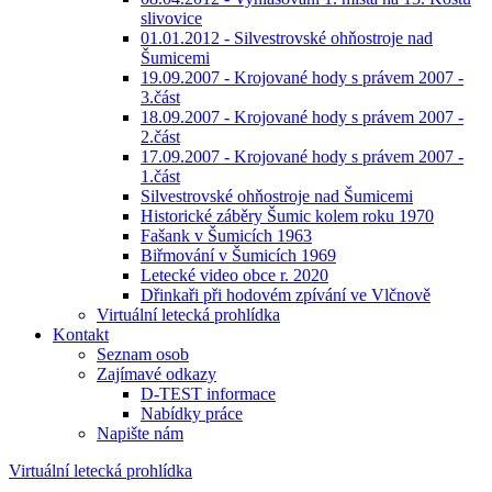
slivovice
01.01.2012 - Silvestrovské ohňostroje nad
Šumicemi
19.09.2007 - Krojované hody s právem 2007 -
3.část
18.09.2007 - Krojované hody s právem 2007 -
2.část
17.09.2007 - Krojované hody s právem 2007 -
1.část
Silvestrovské ohňostroje nad Šumicemi
Historické záběry Šumic kolem roku 1970
Fašank v Šumicích 1963
Biřmování v Šumicích 1969
Letecké video obce r. 2020
Dřinkaři při hodovém zpívání ve Vlčnově
Virtuální letecká prohlídka
Kontakt
Seznam osob
Zajímavé odkazy
D-TEST informace
Nabídky práce
Napište nám
Virtuální letecká prohlídka