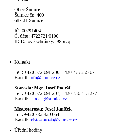
Obec Šumice
Šumice čp. 400
687 31 Šumice
IČ: 00291404
Č. účtu: 4722721/0100
ID Datové schránky: j98br7q
Kontakt
Tel.: +420 572 691 206, +420 775 255 671
E-mail:
info@sumice.cz
Starosta: Mgr. Josef Podešť
Tel.: +420 572 691 207, +420 736 413 277
E-mail:
starosta@sumice.cz
Místostarosta: Josef Janíček
Tel.: +420 732 329 064
E-mail:
mistostarosta@sumice.cz
Úřední hodiny