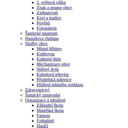
2. světová válka
Znak a prapor obce
Zajímavosti
Kroj a tradice
Pověsti
Fotogalerie
Šumické muzeum
Hasoňova chalupa
Služby obce
Místní hřbitov
Knihovna
Kulturní dům
Mechanizace obce
Sběrný dvůr
Kabelová televize
Pěstitelská pálenice
Hlášení místního rozhlasu
Zdravotnictví
Šumický zpravodaj
Organizace a sdružení
Základní škola
Mateřská škola
Farnost
Fotbalisté
Hasiči