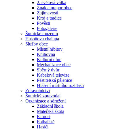
2. světová válka
Znak a prapor obce
Zajímavosti
Kroj a tradice
Pověsti
Fotogalerie
Šumické muzeum
Hasoňova chalupa
Služby obce
Místní hřbitov
Knihovna
Kulturní dům
Mechanizace obce
Sběrný dvůr
Kabelová televize
Pěstitelská pálenice
Hlášení místního rozhlasu
Zdravotnictví
Šumický zpravodaj
Organizace a sdružení
Základní škola
Mateřská škola
Farnost
Fotbalisté
Hasiči