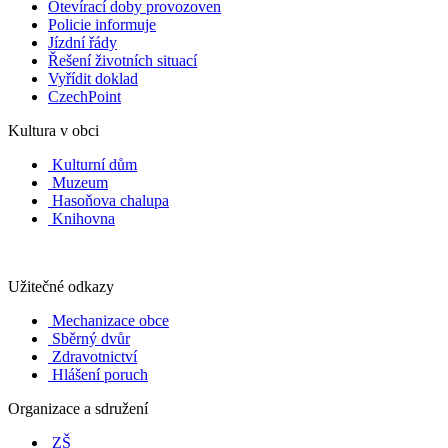
Otevírací doby provozoven
Policie informuje
Jízdní řády
Řešení životních situací
Vyřídit doklad
CzechPoint
Kultura v obci
Kulturní dům
Muzeum
Hasoňova chalupa
Knihovna
Užitečné odkazy
Mechanizace obce
Sběrný dvůr
Zdravotnictví
Hlášení poruch
Organizace a sdružení
ZŠ