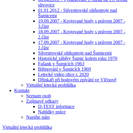
slivovice
01.01.2012 - Silvestrovské ohňostroje nad
Šumicemi
19.09.2007 - Krojované hody s právem 2007 -
3.část
18.09.2007 - Krojované hody s právem 2007 -
2.část
17.09.2007 - Krojované hody s právem 2007 -
1.část
Silvestrovské ohňostroje nad Šumicemi
Historické záběry Šumic kolem roku 1970
Fašank v Šumicích 1963
Biřmování v Šumicích 1969
Letecké video obce r. 2020
Dřinkaři při hodovém zpívání ve Vlčnově
Virtuální letecká prohlídka
Kontakt
Seznam osob
Zajímavé odkazy
D-TEST informace
Nabídky práce
Napište nám
Virtuální letecká prohlídka