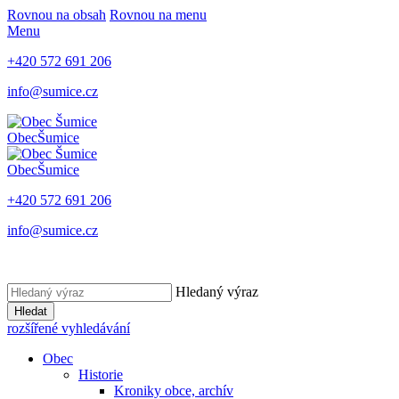
Rovnou na obsah
Rovnou na menu
Menu
+420 572 691 206
info@sumice.cz
Obec
Šumice
Obec
Šumice
+420 572 691 206
info@sumice.cz
Hledaný výraz
Hledat
rozšířené vyhledávání
Obec
Historie
Kroniky obce, archív