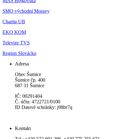
MAS Bojkovska
SMO východní Moravy
Charita UB
EKO KOM
Televize TVS
Region Slovácko
Adresa
Obec Šumice
Šumice čp. 400
687 31 Šumice
IČ: 00291404
Č. účtu: 4722721/0100
ID Datové schránky: j98br7q
Kontakt
Tel.: +420 572 691 206, +420 775 255 671