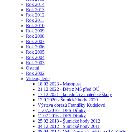
Rok 2014
Rok 2013
Rok 2012
Rok 2011
Rok 2010
Rok 2009
Rok 2008
Rok 2007
Rok 2006
Rok 2005
Rok 2004
Rok 2003
Ostatní
Rok 2002
Videogalerie
18.02.2023 - Masopust
21.12.2022 - Děti z MŠ před OÚ
17.12.2021 - koledníci z mateřské školy
12.9.2020 - Šumické hody 2020
Výstava obrazů Františky Kudelové
11.07.2016 - DFS Dřinky
11.07.2016 - DFS Dřinky
25.02.2013 - Šumické hody 2012
04.12.2012 - Šumické hody 2011
08.04.2012 - Vyhlašování 1. místa na 13. Koštu