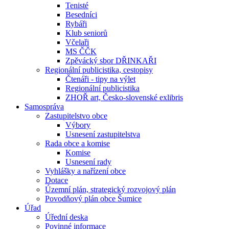
Tenisté
Besedníci
Rybáři
Klub seniorů
Včelaři
MS ČČK
Zpěvácký sbor DŘINKAŘI
Regionální publicistika, cestopisy
Čtenáři - tipy na výlet
Regionální publicistika
ZHOŘ art, Česko-slovenské exlibris
Samospráva
Zastupitelstvo obce
Výbory
Usnesení zastupitelstva
Rada obce a komise
Komise
Usnesení rady
Vyhlášky a nařízení obce
Dotace
Územní plán, strategický rozvojový plán
Povodňový plán obce Šumice
Úřad
Úřední deska
Povinné informace