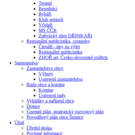
Tenisté
Besedníci
Rybáři
Klub seniorů
Včelaři
MS ČČK
Zpěvácký sbor DŘINKAŘI
Regionální publicistika, cestopisy
Čtenáři - tipy na výlet
Regionální publicistika
ZHOŘ art, Česko-slovenské exlibris
Samospráva
Zastupitelstvo obce
Výbory
Usnesení zastupitelstva
Rada obce a komise
Komise
Usnesení rady
Vyhlášky a nařízení obce
Dotace
Územní plán, strategický rozvojový plán
Povodňový plán obce Šumice
Úřad
Úřední deska
Povinné informace