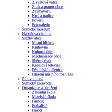
2. světová válka
Znak a prapor obce
Zajímavosti
Kroj a tradice
Pověsti
Fotogalerie
Šumické muzeum
Hasoňova chalupa
Služby obce
Místní hřbitov
Knihovna
Kulturní dům
Mechanizace obce
Sběrný dvůr
Kabelová televize
Pěstitelská pálenice
Hlášení místního rozhlasu
Zdravotnictví
Šumický zpravodaj
Organizace a sdružení
Základní škola
Mateřská škola
Farnost
Fotbalisté
Hasiči