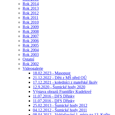
Rok 2014
Rok 2013
Rok 2012
Rok 2011
Rok 2010
Rok 2009
Rok 2008
Rok 2007
Rok 2006
Rok 2005
Rok 2004
Rok 2003
Ostatní
Rok 2002
Videogalerie
18.02.2023 - Masopust
21.12.2022 - Děti z MŠ před OÚ
17.12.2021 - koledníci z mateřské školy
12.9.2020 - Šumické hody 2020
Výstava obrazů Františky Kudelové
11.07.2016 - DFS Dřinky
11.07.2016 - DFS Dřinky
25.02.2013 - Šumické hody 2012
04.12.2012 - Šumické hody 2011
08.04.2012 - Vyhlašování 1. místa na 13. Koštu