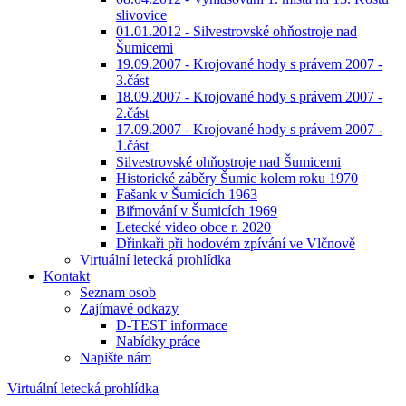
slivovice
01.01.2012 - Silvestrovské ohňostroje nad
Šumicemi
19.09.2007 - Krojované hody s právem 2007 -
3.část
18.09.2007 - Krojované hody s právem 2007 -
2.část
17.09.2007 - Krojované hody s právem 2007 -
1.část
Silvestrovské ohňostroje nad Šumicemi
Historické záběry Šumic kolem roku 1970
Fašank v Šumicích 1963
Biřmování v Šumicích 1969
Letecké video obce r. 2020
Dřinkaři při hodovém zpívání ve Vlčnově
Virtuální letecká prohlídka
Kontakt
Seznam osob
Zajímavé odkazy
D-TEST informace
Nabídky práce
Napište nám
Virtuální letecká prohlídka