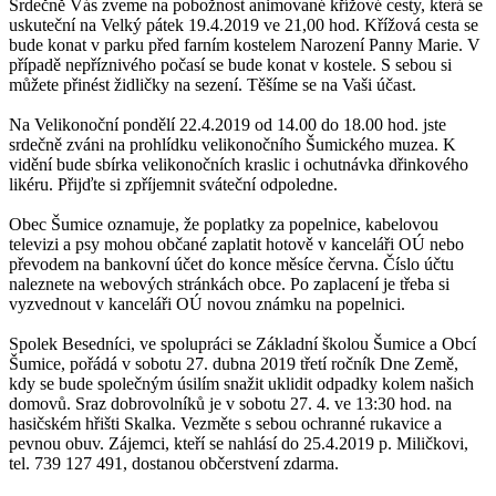
Srdečně Vás zveme na pobožnost animované křížové cesty, která se
uskuteční na Velký pátek 19.4.2019 ve 21,00 hod. Křížová cesta se
bude konat v parku před farním kostelem Narození Panny Marie. V
případě nepříznivého počasí se bude konat v kostele. S sebou si
můžete přinést židličky na sezení. Těšíme se na Vaši účast.
Na Velikonoční pondělí 22.4.2019 od 14.00 do 18.00 hod. jste
srdečně zváni na prohlídku velikonočního Šumického muzea. K
vidění bude sbírka velikonočních kraslic i ochutnávka dřinkového
likéru. Přijďte si zpříjemnit sváteční odpoledne.
Obec Šumice oznamuje, že poplatky za popelnice, kabelovou
televizi a psy mohou občané zaplatit hotově v kanceláři OÚ nebo
převodem na bankovní účet do konce měsíce června. Číslo účtu
naleznete na webových stránkách obce. Po zaplacení je třeba si
vyzvednout v kanceláři OÚ novou známku na popelnici.
Spolek Besedníci, ve spolupráci se Základní školou Šumice a Obcí
Šumice, pořádá v sobotu 27. dubna 2019 třetí ročník Dne Země,
kdy se bude společným úsilím snažit uklidit odpadky kolem našich
domovů. Sraz dobrovolníků je v sobotu 27. 4. ve 13:30 hod. na
hasičském hřišti Skalka. Vezměte s sebou ochranné rukavice a
pevnou obuv. Zájemci, kteří se nahlásí do 25.4.2019 p. Miličkovi,
tel. 739 127 491, dostanou občerstvení zdarma.