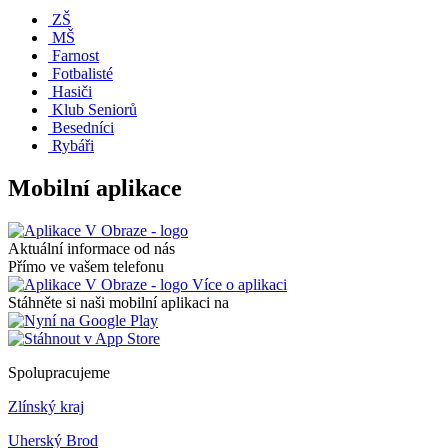
ZŠ
MŠ
Farnost
Fotbalisté
Hasiči
Klub Seniorů
Besedníci
Rybáři
Mobilní aplikace
Aktuální informace od nás
Přímo ve vašem telefonu
Více o aplikaci
Stáhněte si naši mobilní aplikaci na
Spolupracujeme
Zlínský kraj
Uherský Brod