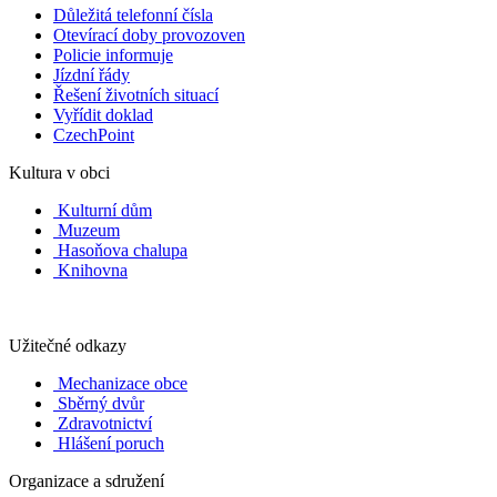
Důležitá telefonní čísla
Otevírací doby provozoven
Policie informuje
Jízdní řády
Řešení životních situací
Vyřídit doklad
CzechPoint
Kultura v obci
Kulturní dům
Muzeum
Hasoňova chalupa
Knihovna
Užitečné odkazy
Mechanizace obce
Sběrný dvůr
Zdravotnictví
Hlášení poruch
Organizace a sdružení