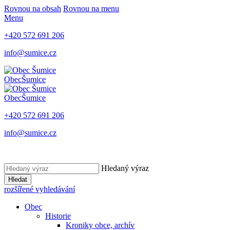
Rovnou na obsah
Rovnou na menu
Menu
+420 572 691 206
info@sumice.cz
Obec
Šumice
Obec
Šumice
+420 572 691 206
info@sumice.cz
Hledaný výraz
Hledat
rozšířené vyhledávání
Obec
Historie
Kroniky obce, archív