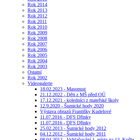
Rok 2014
Rok 2013
Rok 2012
Rok 2011
Rok 2010
Rok 2009
Rok 2008
Rok 2007
Rok 2006
Rok 2005
Rok 2004
Rok 2003
Ostatní
Rok 2002
Videogalerie
18.02.2023 - Masopust
21.12.2022 - Děti z MŠ před OÚ
17.12.2021 - koledníci z mateřské školy
12.9.2020 - Šumické hody 2020
Výstava obrazů Františky Kudelové
11.07.2016 - DFS Dřinky
11.07.2016 - DFS Dřinky
25.02.2013 - Šumické hody 2012
04.12.2012 - Šumické hody 2011
08.04.2012 - Vyhlašování 1. místa na 13. Koštu