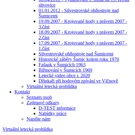
slivovice
01.01.2012 - Silvestrovské ohňostroje nad
Šumicemi
19.09.2007 - Krojované hody s právem 2007 -
3.část
18.09.2007 - Krojované hody s právem 2007 -
2.část
17.09.2007 - Krojované hody s právem 2007 -
1.část
Silvestrovské ohňostroje nad Šumicemi
Historické záběry Šumic kolem roku 1970
Fašank v Šumicích 1963
Biřmování v Šumicích 1969
Letecké video obce r. 2020
Dřinkaři při hodovém zpívání ve Vlčnově
Virtuální letecká prohlídka
Kontakt
Seznam osob
Zajímavé odkazy
D-TEST informace
Nabídky práce
Napište nám
Virtuální letecká prohlídka