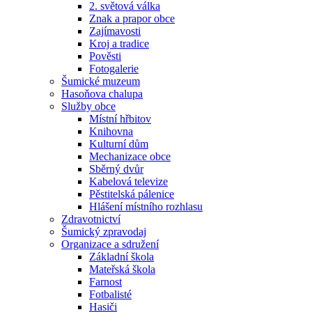
2. světová válka
Znak a prapor obce
Zajímavosti
Kroj a tradice
Pověsti
Fotogalerie
Šumické muzeum
Hasoňova chalupa
Služby obce
Místní hřbitov
Knihovna
Kulturní dům
Mechanizace obce
Sběrný dvůr
Kabelová televize
Pěstitelská pálenice
Hlášení místního rozhlasu
Zdravotnictví
Šumický zpravodaj
Organizace a sdružení
Základní škola
Mateřská škola
Farnost
Fotbalisté
Hasiči