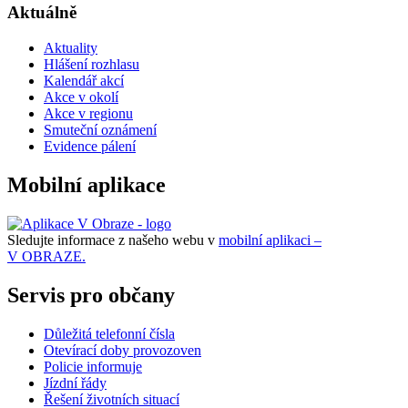
Aktuálně
Aktuality
Hlášení rozhlasu
Kalendář akcí
Akce v okolí
Akce v regionu
Smuteční oznámení
Evidence pálení
Mobilní aplikace
Sledujte informace z našeho webu v
mobilní aplikaci –
V OBRAZE.
Servis pro občany
Důležitá telefonní čísla
Otevírací doby provozoven
Policie informuje
Jízdní řády
Řešení životních situací