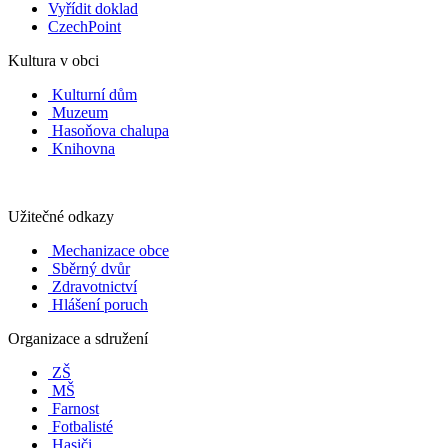
Vyřídit doklad
CzechPoint
Kultura v obci
Kulturní dům
Muzeum
Hasoňova chalupa
Knihovna
Užitečné odkazy
Mechanizace obce
Sběrný dvůr
Zdravotnictví
Hlášení poruch
Organizace a sdružení
ZŠ
MŠ
Farnost
Fotbalisté
Hasiči