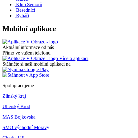
Klub Seniorů
Besedníci
Rybáři
Mobilní aplikace
Aktuální informace od nás
Přímo ve vašem telefonu
Více o aplikaci
Stáhněte si naši mobilní aplikaci na
Spolupracujeme
Zlínský kraj
Uherský Brod
MAS Bojkovska
SMO východní Moravy
Charita UB