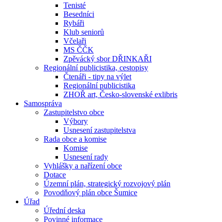
Tenisté
Besedníci
Rybáři
Klub seniorů
Včelaři
MS ČČK
Zpěvácký sbor DŘINKAŘI
Regionální publicistika, cestopisy
Čtenáři - tipy na výlet
Regionální publicistika
ZHOŘ art, Česko-slovenské exlibris
Samospráva
Zastupitelstvo obce
Výbory
Usnesení zastupitelstva
Rada obce a komise
Komise
Usnesení rady
Vyhlášky a nařízení obce
Dotace
Územní plán, strategický rozvojový plán
Povodňový plán obce Šumice
Úřad
Úřední deska
Povinné informace