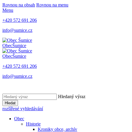
Rovnou na obsah
Rovnou na menu
Menu
+420 572 691 206
info@sumice.cz
Obec
Šumice
Obec
Šumice
+420 572 691 206
info@sumice.cz
Hledaný výraz
Hledat
rozšířené vyhledávání
Obec
Historie
Kroniky obce, archív