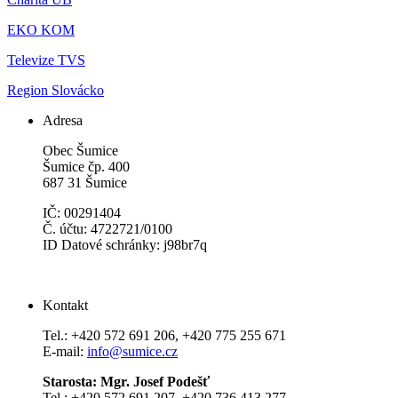
EKO KOM
Televize TVS
Region Slovácko
Adresa
Obec Šumice
Šumice čp. 400
687 31 Šumice
IČ: 00291404
Č. účtu: 4722721/0100
ID Datové schránky: j98br7q
Kontakt
Tel.: +420 572 691 206, +420 775 255 671
E-mail:
info@sumice.cz
Starosta: Mgr. Josef Podešť
Tel.: +420 572 691 207, +420 736 413 277