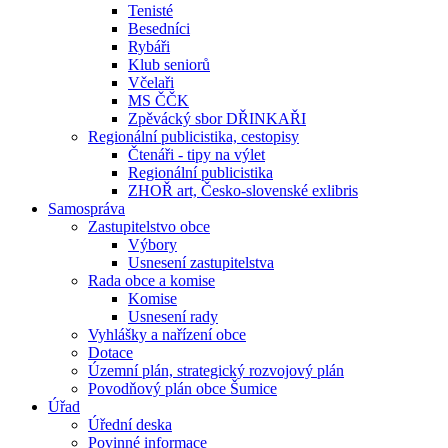
Tenisté
Besedníci
Rybáři
Klub seniorů
Včelaři
MS ČČK
Zpěvácký sbor DŘINKAŘI
Regionální publicistika, cestopisy
Čtenáři - tipy na výlet
Regionální publicistika
ZHOŘ art, Česko-slovenské exlibris
Samospráva
Zastupitelstvo obce
Výbory
Usnesení zastupitelstva
Rada obce a komise
Komise
Usnesení rady
Vyhlášky a nařízení obce
Dotace
Územní plán, strategický rozvojový plán
Povodňový plán obce Šumice
Úřad
Úřední deska
Povinné informace