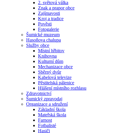
2. světová válka
Znak a prapor obce
Zajímavosti
Kroj a tradice
Pověsti
Fotogalerie
Šumické muzeum
Hasoňova chalupa
Služby obce
Místní hřbitov
Knihovna
Kulturní dům
Mechanizace obce
Sběrný dvůr
Kabelová televize
Pěstitelská pálenice
Hlášení místního rozhlasu
Zdravotnictví
Šumický zpravodaj
Organizace a sdružení
Základní škola
Mateřská škola
Farnost
Fotbalisté
Hasiči