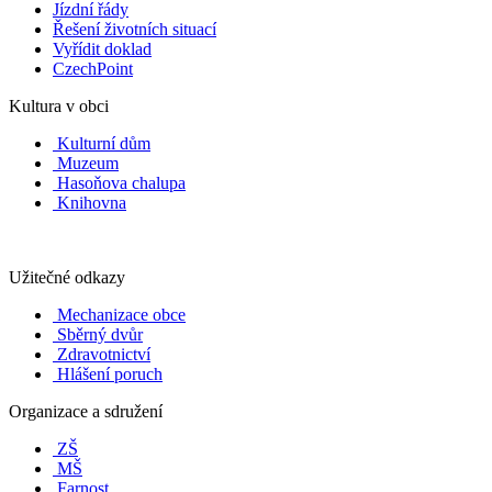
Jízdní řády
Řešení životních situací
Vyřídit doklad
CzechPoint
Kultura v obci
Kulturní dům
Muzeum
Hasoňova chalupa
Knihovna
Užitečné odkazy
Mechanizace obce
Sběrný dvůr
Zdravotnictví
Hlášení poruch
Organizace a sdružení
ZŠ
MŠ
Farnost