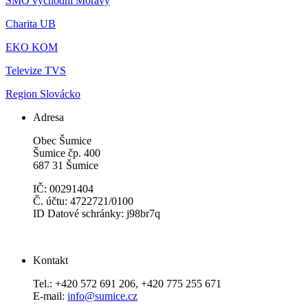
SMO východní Moravy
Charita UB
EKO KOM
Televize TVS
Region Slovácko
Adresa
Obec Šumice
Šumice čp. 400
687 31 Šumice
IČ: 00291404
Č. účtu: 4722721/0100
ID Datové schránky: j98br7q
Kontakt
Tel.: +420 572 691 206, +420 775 255 671
E-mail:
info@sumice.cz