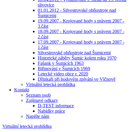
slivovice
01.01.2012 - Silvestrovské ohňostroje nad
Šumicemi
19.09.2007 - Krojované hody s právem 2007 -
3.část
18.09.2007 - Krojované hody s právem 2007 -
2.část
17.09.2007 - Krojované hody s právem 2007 -
1.část
Silvestrovské ohňostroje nad Šumicemi
Historické záběry Šumic kolem roku 1970
Fašank v Šumicích 1963
Biřmování v Šumicích 1969
Letecké video obce r. 2020
Dřinkaři při hodovém zpívání ve Vlčnově
Virtuální letecká prohlídka
Kontakt
Seznam osob
Zajímavé odkazy
D-TEST informace
Nabídky práce
Napište nám
Virtuální letecká prohlídka