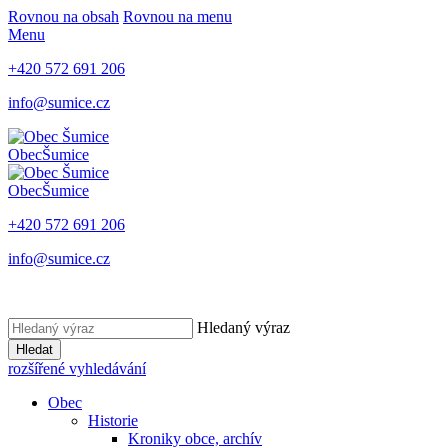
Rovnou na obsah
Rovnou na menu
Menu
+420 572 691 206
info@sumice.cz
Obec
Šumice
Obec
Šumice
+420 572 691 206
info@sumice.cz
Hledaný výraz
Hledat
rozšířené vyhledávání
Obec
Historie
Kroniky obce, archív