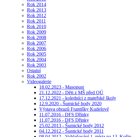
Rok 2014
Rok 2013
Rok 2012
Rok 2011
Rok 2010
Rok 2009
Rok 2008
Rok 2007
Rok 2006
Rok 2005
Rok 2004
Rok 2003
Ostatní
Rok 2002
Videogalerie
18.02.2023 - Masopust
21.12.2022 - Děti z MŠ před OÚ
17.12.2021 - koledníci z mateřské školy
12.9.2020 - Šumické hody 2020
Výstava obrazů Františky Kudelové
11.07.2016 - DFS Dřinky
11.07.2016 - DFS Dřinky
25.02.2013 - Šumické hody 2012
04.12.2012 - Šumické hody 2011
08.04.2012 - Vyhlašování 1. místa na 13. Koštu