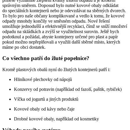
přinese významné zlepšení kvality třídění odpadu a je krokem
správným směrem. Doposud bylo nutné kovové obaly odkládat
do speciálních kontejnerů nebo je odevzdávat na sběrných dvorech.
To bylo pro naše občany komplikované a vedlo k tomu, že kovové
odpady mnohdy končily ve směsném odpadu. Nové řešení
umožňuje jednodušší a efektivnější recyklaci, čímž se sníží množství
odpadu na skládkách a zvýší se využitelnost surovin. Ještě bych
podotknul a požádal, abyste kontejnery určené pro plast a papír
pokud možno nepřeplňovali a využili další sběrné místo, kterých
máme po obci dostatek.
Co všechno patří do žluté popelnice?
Kromě plastových obalů nyní do žlutých kontejnerů patří i:
Hliníkové plechovky od nápojů
Konzervy od potravin (například od fazolí, paštik, rybiček)
Víčka od jogurtů a jiných produktů
Kovové obaly od kávy nebo čaje
Drobné kovové obaly, například od kosmetiky