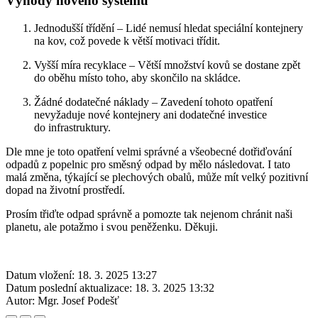
Výhody nového systému
Jednodušší třídění – Lidé nemusí hledat speciální kontejnery
na kov, což povede k větší motivaci třídit.
Vyšší míra recyklace – Větší množství kovů se dostane zpět
do oběhu místo toho, aby skončilo na skládce.
Žádné dodatečné náklady – Zavedení tohoto opatření
nevyžaduje nové kontejnery ani dodatečné investice
do infrastruktury.
Dle mne je toto opatření velmi správné a všeobecné dotřiďování
odpadů z popelnic pro směsný odpad by mělo následovat. I tato
malá změna, týkající se plechových obalů, může mít velký pozitivní
dopad na životní prostředí.
Prosím třiďte odpad správně a pomozte tak nejenom chránit naši
planetu, ale potažmo i svou peněženku. Děkuji.
Datum vložení:
18. 3. 2025 13:27
Datum poslední aktualizace:
18. 3. 2025 13:32
Autor:
Mgr. Josef Podešť