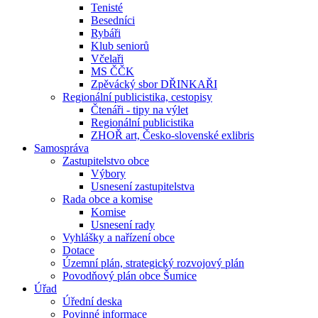
Tenisté
Besedníci
Rybáři
Klub seniorů
Včelaři
MS ČČK
Zpěvácký sbor DŘINKAŘI
Regionální publicistika, cestopisy
Čtenáři - tipy na výlet
Regionální publicistika
ZHOŘ art, Česko-slovenské exlibris
Samospráva
Zastupitelstvo obce
Výbory
Usnesení zastupitelstva
Rada obce a komise
Komise
Usnesení rady
Vyhlášky a nařízení obce
Dotace
Územní plán, strategický rozvojový plán
Povodňový plán obce Šumice
Úřad
Úřední deska
Povinné informace