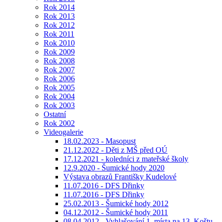
Rok 2014
Rok 2013
Rok 2012
Rok 2011
Rok 2010
Rok 2009
Rok 2008
Rok 2007
Rok 2006
Rok 2005
Rok 2004
Rok 2003
Ostatní
Rok 2002
Videogalerie
18.02.2023 - Masopust
21.12.2022 - Děti z MŠ před OÚ
17.12.2021 - koledníci z mateřské školy
12.9.2020 - Šumické hody 2020
Výstava obrazů Františky Kudelové
11.07.2016 - DFS Dřinky
11.07.2016 - DFS Dřinky
25.02.2013 - Šumické hody 2012
04.12.2012 - Šumické hody 2011
08.04.2012 - Vyhlašování 1. místa na 13. Koštu