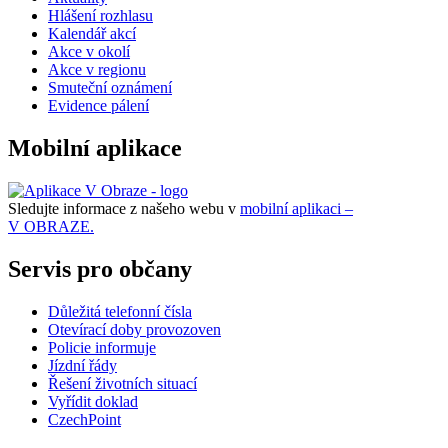
Hlášení rozhlasu
Kalendář akcí
Akce v okolí
Akce v regionu
Smuteční oznámení
Evidence pálení
Mobilní aplikace
Sledujte informace z našeho webu v
mobilní aplikaci –
V OBRAZE.
Servis pro občany
Důležitá telefonní čísla
Otevírací doby provozoven
Policie informuje
Jízdní řády
Řešení životních situací
Vyřídit doklad
CzechPoint