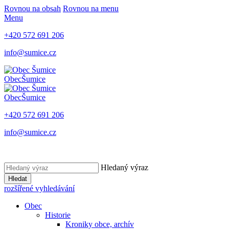
Rovnou na obsah
Rovnou na menu
Menu
+420 572 691 206
info@sumice.cz
Obec
Šumice
Obec
Šumice
+420 572 691 206
info@sumice.cz
Hledaný výraz
Hledat
rozšířené vyhledávání
Obec
Historie
Kroniky obce, archív