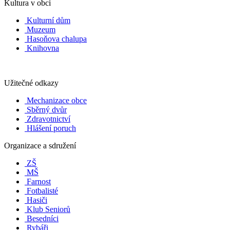
Kultura v obci
Kulturní dům
Muzeum
Hasoňova chalupa
Knihovna
Užitečné odkazy
Mechanizace obce
Sběrný dvůr
Zdravotnictví
Hlášení poruch
Organizace a sdružení
ZŠ
MŠ
Farnost
Fotbalisté
Hasiči
Klub Seniorů
Besedníci
Rybáři