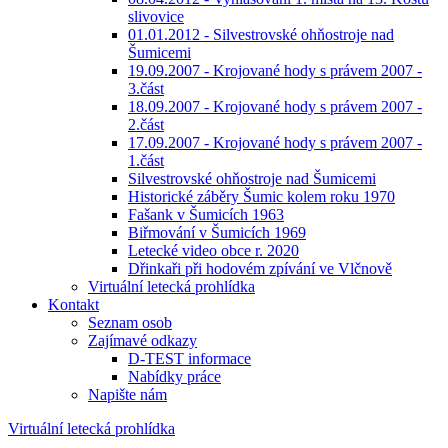
slivovice
01.01.2012 - Silvestrovské ohňostroje nad
Šumicemi
19.09.2007 - Krojované hody s právem 2007 -
3.část
18.09.2007 - Krojované hody s právem 2007 -
2.část
17.09.2007 - Krojované hody s právem 2007 -
1.část
Silvestrovské ohňostroje nad Šumicemi
Historické záběry Šumic kolem roku 1970
Fašank v Šumicích 1963
Biřmování v Šumicích 1969
Letecké video obce r. 2020
Dřinkaři při hodovém zpívání ve Vlčnově
Virtuální letecká prohlídka
Kontakt
Seznam osob
Zajímavé odkazy
D-TEST informace
Nabídky práce
Napište nám
Virtuální letecká prohlídka