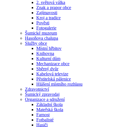
2. světová válka
Znak a prapor obce
Zajímavosti
Kroj a tradice
Pověsti
Fotogalerie
Šumické muzeum
Hasoňova chalupa
Služby obce
Místní hřbitov
Knihovna
Kulturní dům
Mechanizace obce
Sběrný dvůr
Kabelová televize
Pěstitelská pálenice
Hlášení místního rozhlasu
Zdravotnictví
Šumický zpravodaj
Organizace a sdružení
Základní škola
Mateřská škola
Farnost
Fotbalisté
Hasiči