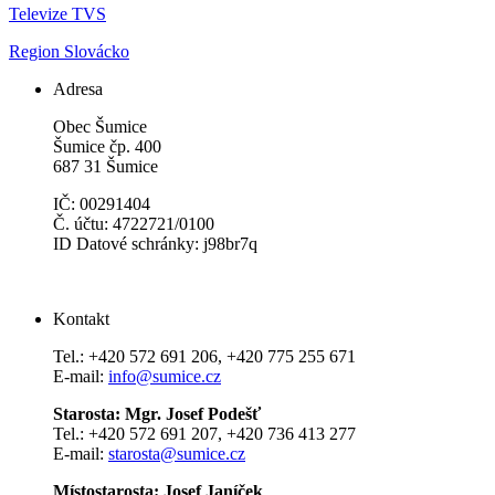
Televize TVS
Region Slovácko
Adresa
Obec Šumice
Šumice čp. 400
687 31 Šumice
IČ: 00291404
Č. účtu: 4722721/0100
ID Datové schránky: j98br7q
Kontakt
Tel.: +420 572 691 206, +420 775 255 671
E-mail:
info@sumice.cz
Starosta: Mgr. Josef Podešť
Tel.: +420 572 691 207, +420 736 413 277
E-mail:
starosta@sumice.cz
Místostarosta: Josef Janíček