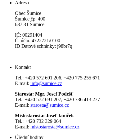
Adresa
Obec Šumice
Šumice čp. 400
687 31 Šumice
IČ: 00291404
Č. účtu: 4722721/0100
ID Datové schránky: j98br7q
Kontakt
Tel.: +420 572 691 206, +420 775 255 671
E-mail:
info@sumice.cz
Starosta: Mgr. Josef Podešť
Tel.: +420 572 691 207, +420 736 413 277
E-mail:
starosta@sumice.cz
Místostarosta: Josef Janíček
Tel.: +420 732 329 064
E-mail:
mistostarosta@sumice.cz
Úřední hodiny