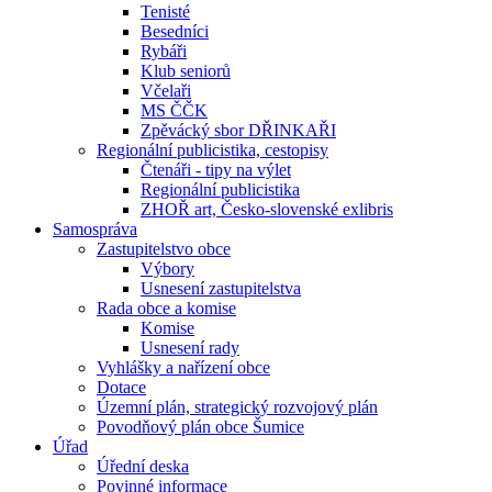
Tenisté
Besedníci
Rybáři
Klub seniorů
Včelaři
MS ČČK
Zpěvácký sbor DŘINKAŘI
Regionální publicistika, cestopisy
Čtenáři - tipy na výlet
Regionální publicistika
ZHOŘ art, Česko-slovenské exlibris
Samospráva
Zastupitelstvo obce
Výbory
Usnesení zastupitelstva
Rada obce a komise
Komise
Usnesení rady
Vyhlášky a nařízení obce
Dotace
Územní plán, strategický rozvojový plán
Povodňový plán obce Šumice
Úřad
Úřední deska
Povinné informace