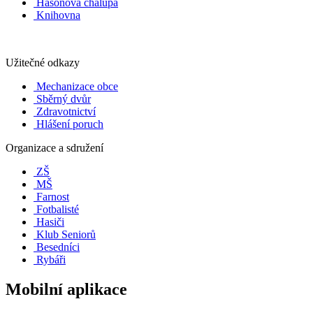
Hasoňova chalupa
Knihovna
Užitečné odkazy
Mechanizace obce
Sběrný dvůr
Zdravotnictví
Hlášení poruch
Organizace a sdružení
ZŠ
MŠ
Farnost
Fotbalisté
Hasiči
Klub Seniorů
Besedníci
Rybáři
Mobilní aplikace