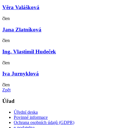
Věra Valášková
člen
Jana Zlatníková
člen
Ing. Vlastimil Hudeček
člen
Iva Jurnyklová
člen
Zpět
Úřad
Úřední deska
Povinné informace
Ochrana osobních údajů (GDPR)
e-podatelna