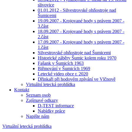
slivovice
01.01.2012 - Silvestrovské ohňostroje nad
Šumicemi
19.09.2007 - Krojované hody s právem 2007 -
3.část
18.09.2007 - Krojované hody s právem 2007 -
2.část
17.09.2007 - Krojované hody s právem 2007 -
1.část
Silvestrovské ohňostroje nad Šumicemi
Historické záběry Šumic kolem roku 1970
Fašank v Šumicích 1963
Biřmování v Šumicích 1969
Letecké video obce r. 2020
Dřinkaři při hodovém zpívání ve Vlčnově
Virtuální letecká prohlídka
Kontakt
Seznam osob
Zajímavé odkazy
D-TEST informace
Nabídky práce
Napište nám
Virtuální letecká prohlídka