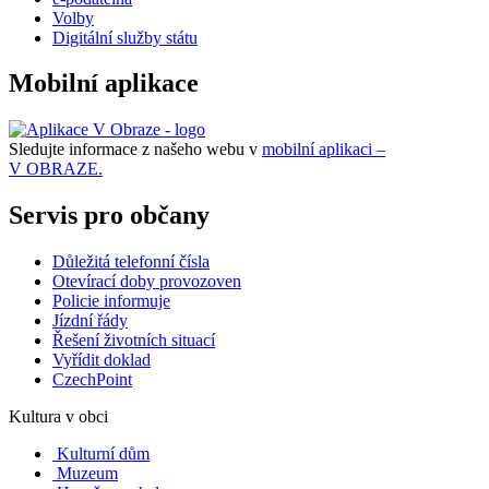
Volby
Digitální služby státu
Mobilní aplikace
Sledujte informace z našeho webu v
mobilní aplikaci –
V OBRAZE.
Servis pro občany
Důležitá telefonní čísla
Otevírací doby provozoven
Policie informuje
Jízdní řády
Řešení životních situací
Vyřídit doklad
CzechPoint
Kultura v obci
Kulturní dům
Muzeum