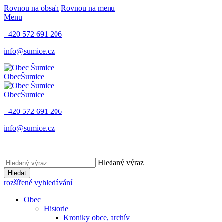
Rovnou na obsah
Rovnou na menu
Menu
+420 572 691 206
info@sumice.cz
Obec
Šumice
Obec
Šumice
+420 572 691 206
info@sumice.cz
Hledaný výraz
Hledat
rozšířené vyhledávání
Obec
Historie
Kroniky obce, archív