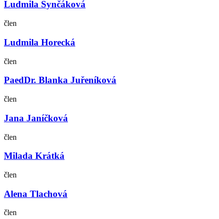
Ludmila Synčáková
člen
Ludmila Horecká
člen
PaedDr. Blanka Juřeníková
člen
Jana Janíčková
člen
Milada Krátká
člen
Alena Tlachová
člen