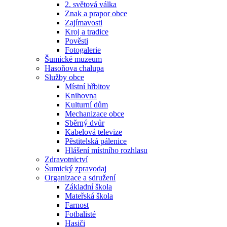
2. světová válka
Znak a prapor obce
Zajímavosti
Kroj a tradice
Pověsti
Fotogalerie
Šumické muzeum
Hasoňova chalupa
Služby obce
Místní hřbitov
Knihovna
Kulturní dům
Mechanizace obce
Sběrný dvůr
Kabelová televize
Pěstitelská pálenice
Hlášení místního rozhlasu
Zdravotnictví
Šumický zpravodaj
Organizace a sdružení
Základní škola
Mateřská škola
Farnost
Fotbalisté
Hasiči