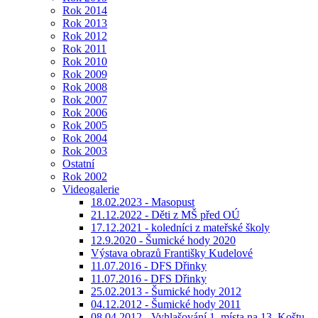
Rok 2014
Rok 2013
Rok 2012
Rok 2011
Rok 2010
Rok 2009
Rok 2008
Rok 2007
Rok 2006
Rok 2005
Rok 2004
Rok 2003
Ostatní
Rok 2002
Videogalerie
18.02.2023 - Masopust
21.12.2022 - Děti z MŠ před OÚ
17.12.2021 - koledníci z mateřské školy
12.9.2020 - Šumické hody 2020
Výstava obrazů Františky Kudelové
11.07.2016 - DFS Dřinky
11.07.2016 - DFS Dřinky
25.02.2013 - Šumické hody 2012
04.12.2012 - Šumické hody 2011
08.04.2012 - Vyhlašování 1. místa na 13. Koštu