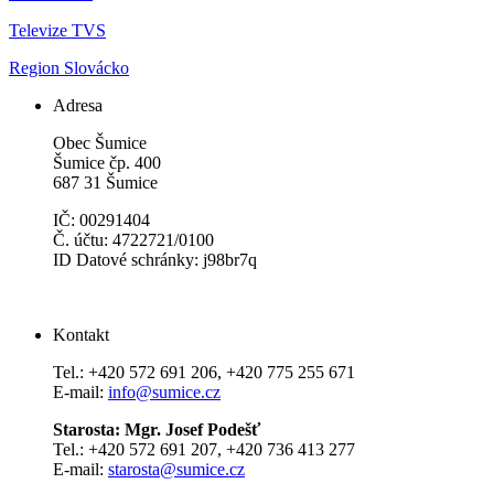
Televize TVS
Region Slovácko
Adresa
Obec Šumice
Šumice čp. 400
687 31 Šumice
IČ: 00291404
Č. účtu: 4722721/0100
ID Datové schránky: j98br7q
Kontakt
Tel.: +420 572 691 206, +420 775 255 671
E-mail:
info@sumice.cz
Starosta: Mgr. Josef Podešť
Tel.: +420 572 691 207, +420 736 413 277
E-mail:
starosta@sumice.cz