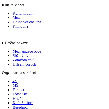
Kultura v obci
Kulturní dům
Muzeum
Hasoňova chalupa
Knihovna
Užitečné odkazy
Mechanizace obce
Sběrný dvůr
Zdravotnictví
Hlášení poruch
Organizace a sdružení
ZŠ
MŠ
Farnost
Fotbalisté
Hasiči
Klub Seniorů
Besedníci