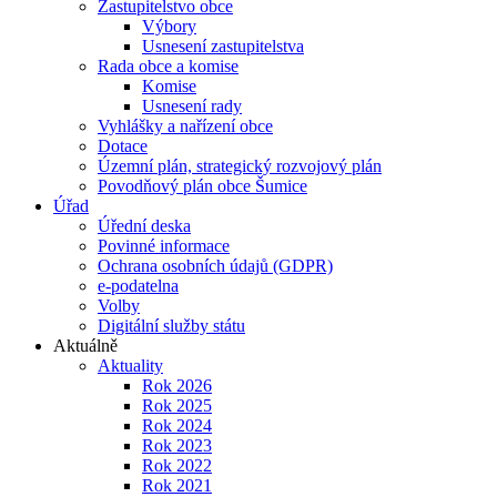
Zastupitelstvo obce
Výbory
Usnesení zastupitelstva
Rada obce a komise
Komise
Usnesení rady
Vyhlášky a nařízení obce
Dotace
Územní plán, strategický rozvojový plán
Povodňový plán obce Šumice
Úřad
Úřední deska
Povinné informace
Ochrana osobních údajů (GDPR)
e-podatelna
Volby
Digitální služby státu
Aktuálně
Aktuality
Rok 2026
Rok 2025
Rok 2024
Rok 2023
Rok 2022
Rok 2021