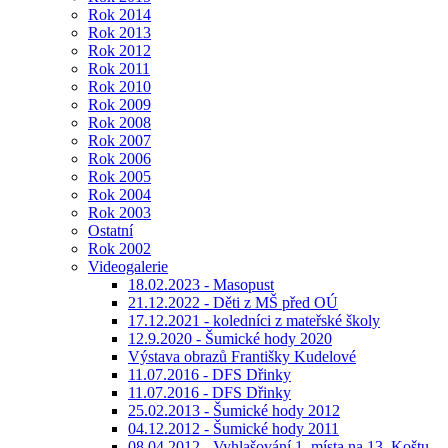
Rok 2014
Rok 2013
Rok 2012
Rok 2011
Rok 2010
Rok 2009
Rok 2008
Rok 2007
Rok 2006
Rok 2005
Rok 2004
Rok 2003
Ostatní
Rok 2002
Videogalerie
18.02.2023 - Masopust
21.12.2022 - Děti z MŠ před OÚ
17.12.2021 - koledníci z mateřské školy
12.9.2020 - Šumické hody 2020
Výstava obrazů Františky Kudelové
11.07.2016 - DFS Dřinky
11.07.2016 - DFS Dřinky
25.02.2013 - Šumické hody 2012
04.12.2012 - Šumické hody 2011
08.04.2012 - Vyhlašování 1. místa na 13. Koštu