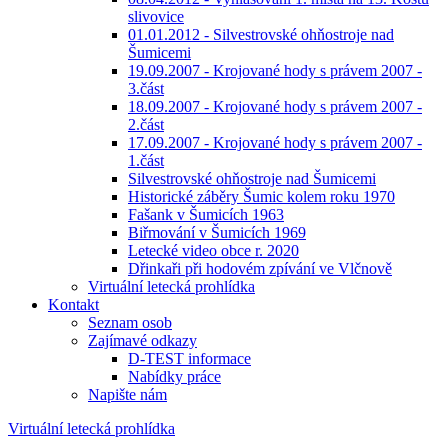
slivovice
01.01.2012 - Silvestrovské ohňostroje nad
Šumicemi
19.09.2007 - Krojované hody s právem 2007 -
3.část
18.09.2007 - Krojované hody s právem 2007 -
2.část
17.09.2007 - Krojované hody s právem 2007 -
1.část
Silvestrovské ohňostroje nad Šumicemi
Historické záběry Šumic kolem roku 1970
Fašank v Šumicích 1963
Biřmování v Šumicích 1969
Letecké video obce r. 2020
Dřinkaři při hodovém zpívání ve Vlčnově
Virtuální letecká prohlídka
Kontakt
Seznam osob
Zajímavé odkazy
D-TEST informace
Nabídky práce
Napište nám
Virtuální letecká prohlídka