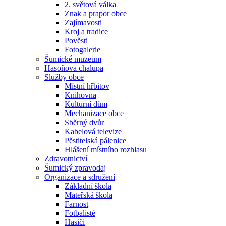
2. světová válka
Znak a prapor obce
Zajímavosti
Kroj a tradice
Pověsti
Fotogalerie
Šumické muzeum
Hasoňova chalupa
Služby obce
Místní hřbitov
Knihovna
Kulturní dům
Mechanizace obce
Sběrný dvůr
Kabelová televize
Pěstitelská pálenice
Hlášení místního rozhlasu
Zdravotnictví
Šumický zpravodaj
Organizace a sdružení
Základní škola
Mateřská škola
Farnost
Fotbalisté
Hasiči