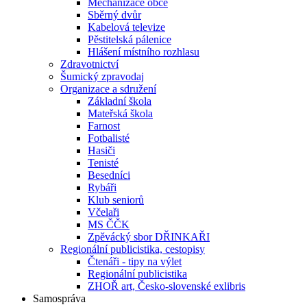
Mechanizace obce
Sběrný dvůr
Kabelová televize
Pěstitelská pálenice
Hlášení místního rozhlasu
Zdravotnictví
Šumický zpravodaj
Organizace a sdružení
Základní škola
Mateřská škola
Farnost
Fotbalisté
Hasiči
Tenisté
Besedníci
Rybáři
Klub seniorů
Včelaři
MS ČČK
Zpěvácký sbor DŘINKAŘI
Regionální publicistika, cestopisy
Čtenáři - tipy na výlet
Regionální publicistika
ZHOŘ art, Česko-slovenské exlibris
Samospráva