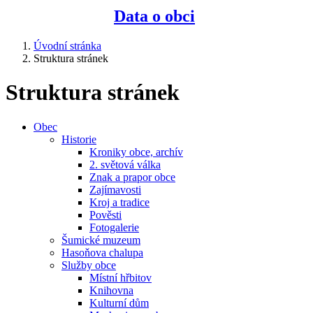
Data o obci
Úvodní stránka
Struktura stránek
Struktura stránek
Obec
Historie
Kroniky obce, archív
2. světová válka
Znak a prapor obce
Zajímavosti
Kroj a tradice
Pověsti
Fotogalerie
Šumické muzeum
Hasoňova chalupa
Služby obce
Místní hřbitov
Knihovna
Kulturní dům