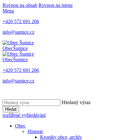
Rovnou na obsah
Rovnou na menu
Menu
+420 572 691 206
info@sumice.cz
Obec
Šumice
Obec
Šumice
+420 572 691 206
info@sumice.cz
Hledaný výraz
Hledat
rozšířené vyhledávání
Obec
Historie
Kroniky obce, archív