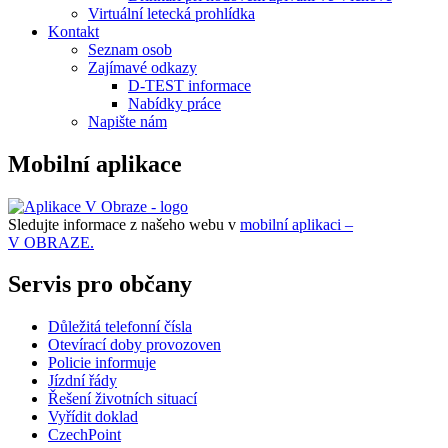
Virtuální letecká prohlídka
Kontakt
Seznam osob
Zajímavé odkazy
D-TEST informace
Nabídky práce
Napište nám
Mobilní aplikace
Sledujte informace z našeho webu v
mobilní aplikaci –
V OBRAZE.
Servis pro občany
Důležitá telefonní čísla
Otevírací doby provozoven
Policie informuje
Jízdní řády
Řešení životních situací
Vyřídit doklad
CzechPoint