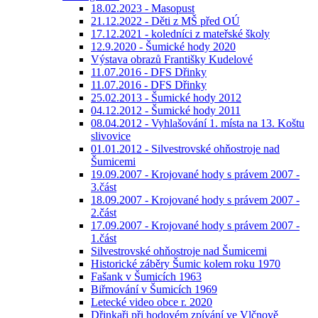
18.02.2023 - Masopust
21.12.2022 - Děti z MŠ před OÚ
17.12.2021 - koledníci z mateřské školy
12.9.2020 - Šumické hody 2020
Výstava obrazů Františky Kudelové
11.07.2016 - DFS Dřinky
11.07.2016 - DFS Dřinky
25.02.2013 - Šumické hody 2012
04.12.2012 - Šumické hody 2011
08.04.2012 - Vyhlašování 1. místa na 13. Koštu
slivovice
01.01.2012 - Silvestrovské ohňostroje nad
Šumicemi
19.09.2007 - Krojované hody s právem 2007 -
3.část
18.09.2007 - Krojované hody s právem 2007 -
2.část
17.09.2007 - Krojované hody s právem 2007 -
1.část
Silvestrovské ohňostroje nad Šumicemi
Historické záběry Šumic kolem roku 1970
Fašank v Šumicích 1963
Biřmování v Šumicích 1969
Letecké video obce r. 2020
Dřinkaři při hodovém zpívání ve Vlčnově