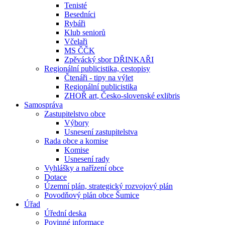
Tenisté
Besedníci
Rybáři
Klub seniorů
Včelaři
MS ČČK
Zpěvácký sbor DŘINKAŘI
Regionální publicistika, cestopisy
Čtenáři - tipy na výlet
Regionální publicistika
ZHOŘ art, Česko-slovenské exlibris
Samospráva
Zastupitelstvo obce
Výbory
Usnesení zastupitelstva
Rada obce a komise
Komise
Usnesení rady
Vyhlášky a nařízení obce
Dotace
Územní plán, strategický rozvojový plán
Povodňový plán obce Šumice
Úřad
Úřední deska
Povinné informace