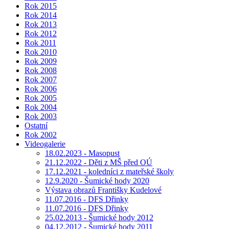
Rok 2015
Rok 2014
Rok 2013
Rok 2012
Rok 2011
Rok 2010
Rok 2009
Rok 2008
Rok 2007
Rok 2006
Rok 2005
Rok 2004
Rok 2003
Ostatní
Rok 2002
Videogalerie
18.02.2023 - Masopust
21.12.2022 - Děti z MŠ před OÚ
17.12.2021 - koledníci z mateřské školy
12.9.2020 - Šumické hody 2020
Výstava obrazů Františky Kudelové
11.07.2016 - DFS Dřinky
11.07.2016 - DFS Dřinky
25.02.2013 - Šumické hody 2012
04.12.2012 - Šumické hody 2011