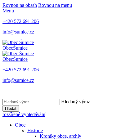
Rovnou na obsah
Rovnou na menu
Menu
+420 572 691 206
info@sumice.cz
Obec
Šumice
Obec
Šumice
+420 572 691 206
info@sumice.cz
Hledaný výraz
Hledat
rozšířené vyhledávání
Obec
Historie
Kroniky obce, archív