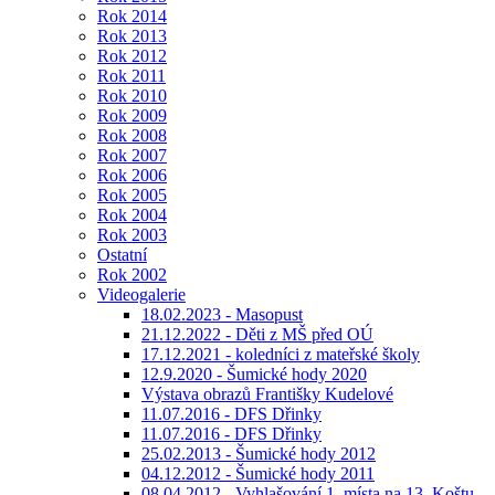
Rok 2014
Rok 2013
Rok 2012
Rok 2011
Rok 2010
Rok 2009
Rok 2008
Rok 2007
Rok 2006
Rok 2005
Rok 2004
Rok 2003
Ostatní
Rok 2002
Videogalerie
18.02.2023 - Masopust
21.12.2022 - Děti z MŠ před OÚ
17.12.2021 - koledníci z mateřské školy
12.9.2020 - Šumické hody 2020
Výstava obrazů Františky Kudelové
11.07.2016 - DFS Dřinky
11.07.2016 - DFS Dřinky
25.02.2013 - Šumické hody 2012
04.12.2012 - Šumické hody 2011
08.04.2012 - Vyhlašování 1. místa na 13. Koštu