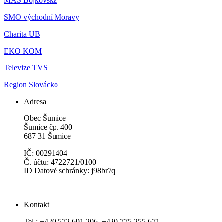
MAS Bojkovska
SMO východní Moravy
Charita UB
EKO KOM
Televize TVS
Region Slovácko
Adresa
Obec Šumice
Šumice čp. 400
687 31 Šumice
IČ: 00291404
Č. účtu: 4722721/0100
ID Datové schránky: j98br7q
Kontakt
Tel.: +420 572 691 206, +420 775 255 671