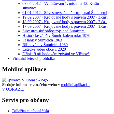
08.04.2012 - Vyhlašování 1. místa na 13. Koštu
slivovice
01.01.2012 - Silvestrovské ohňostroje nad Šumicemi
19.09.2007 - Krojované hody s právem 2007 - 3.část
18.09.2007 - Krojované hody s právem 2007 - 2.část
17.09.2007 - Krojované hody s právem 2007 - 1.část
Silvestrovské ohňostroje nad Šumicemi
Historické záběry Šumic kolem roku 1970
Fašank v Šumicích 1963
Biřmování v Šumicích 1969
Letecké video obce r. 2020
Dřinkaři při hodovém zpívání ve Vlčnově
Virtuální letecká prohlídka
Mobilní aplikace
Sledujte informace z našeho webu v
mobilní aplikaci –
V OBRAZE.
Servis pro občany
Důležitá telefonní čísla