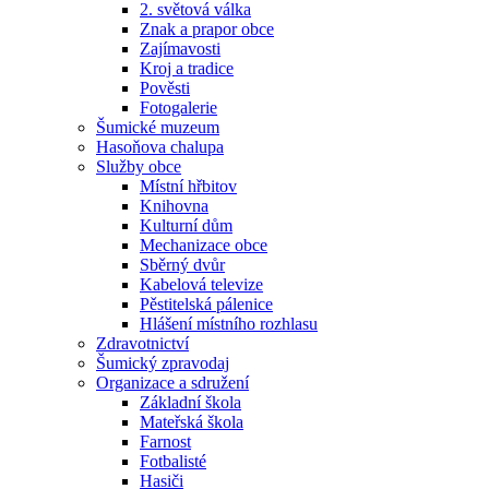
2. světová válka
Znak a prapor obce
Zajímavosti
Kroj a tradice
Pověsti
Fotogalerie
Šumické muzeum
Hasoňova chalupa
Služby obce
Místní hřbitov
Knihovna
Kulturní dům
Mechanizace obce
Sběrný dvůr
Kabelová televize
Pěstitelská pálenice
Hlášení místního rozhlasu
Zdravotnictví
Šumický zpravodaj
Organizace a sdružení
Základní škola
Mateřská škola
Farnost
Fotbalisté
Hasiči