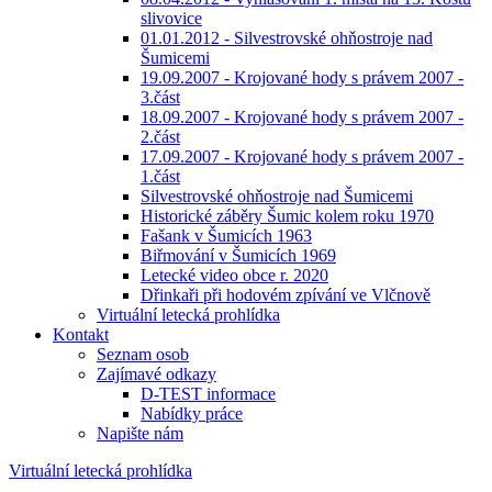
slivovice
01.01.2012 - Silvestrovské ohňostroje nad
Šumicemi
19.09.2007 - Krojované hody s právem 2007 -
3.část
18.09.2007 - Krojované hody s právem 2007 -
2.část
17.09.2007 - Krojované hody s právem 2007 -
1.část
Silvestrovské ohňostroje nad Šumicemi
Historické záběry Šumic kolem roku 1970
Fašank v Šumicích 1963
Biřmování v Šumicích 1969
Letecké video obce r. 2020
Dřinkaři při hodovém zpívání ve Vlčnově
Virtuální letecká prohlídka
Kontakt
Seznam osob
Zajímavé odkazy
D-TEST informace
Nabídky práce
Napište nám
Virtuální letecká prohlídka