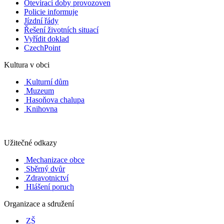
Otevírací doby provozoven
Policie informuje
Jízdní řády
Řešení životních situací
Vyřídit doklad
CzechPoint
Kultura v obci
Kulturní dům
Muzeum
Hasoňova chalupa
Knihovna
Užitečné odkazy
Mechanizace obce
Sběrný dvůr
Zdravotnictví
Hlášení poruch
Organizace a sdružení
ZŠ