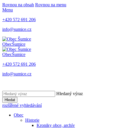
Rovnou na obsah
Rovnou na menu
Menu
+420 572 691 206
info@sumice.cz
Obec
Šumice
Obec
Šumice
+420 572 691 206
info@sumice.cz
Hledaný výraz
Hledat
rozšířené vyhledávání
Obec
Historie
Kroniky obce, archív