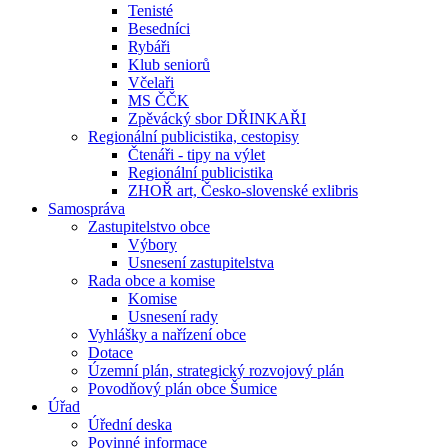
Tenisté
Besedníci
Rybáři
Klub seniorů
Včelaři
MS ČČK
Zpěvácký sbor DŘINKAŘI
Regionální publicistika, cestopisy
Čtenáři - tipy na výlet
Regionální publicistika
ZHOŘ art, Česko-slovenské exlibris
Samospráva
Zastupitelstvo obce
Výbory
Usnesení zastupitelstva
Rada obce a komise
Komise
Usnesení rady
Vyhlášky a nařízení obce
Dotace
Územní plán, strategický rozvojový plán
Povodňový plán obce Šumice
Úřad
Úřední deska
Povinné informace