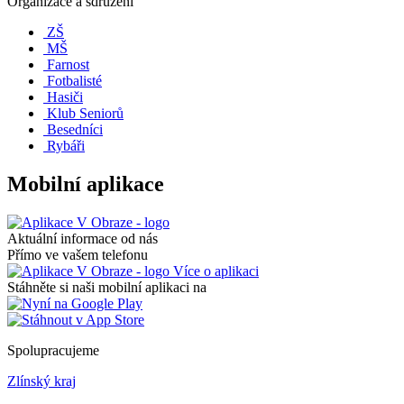
Organizace a sdružení
ZŠ
MŠ
Farnost
Fotbalisté
Hasiči
Klub Seniorů
Besedníci
Rybáři
Mobilní aplikace
Aktuální informace od nás
Přímo ve vašem telefonu
Více o aplikaci
Stáhněte si naši mobilní aplikaci na
Spolupracujeme
Zlínský kraj