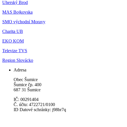
Uherský Brod
MAS Bojkovska
SMO východní Moravy
Charita UB
EKO KOM
Televize TVS
Region Slovácko
Adresa
Obec Šumice
Šumice čp. 400
687 31 Šumice
IČ: 00291404
Č. účtu: 4722721/0100
ID Datové schránky: j98br7q