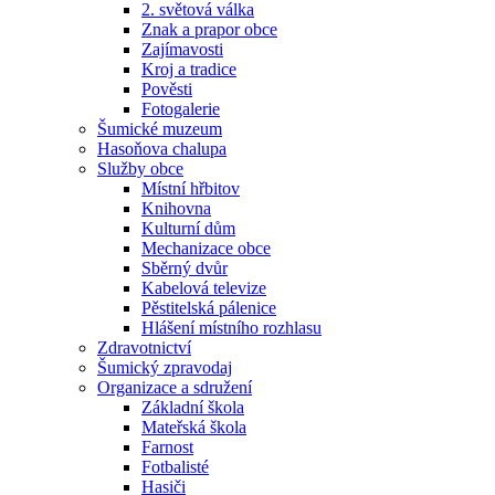
2. světová válka
Znak a prapor obce
Zajímavosti
Kroj a tradice
Pověsti
Fotogalerie
Šumické muzeum
Hasoňova chalupa
Služby obce
Místní hřbitov
Knihovna
Kulturní dům
Mechanizace obce
Sběrný dvůr
Kabelová televize
Pěstitelská pálenice
Hlášení místního rozhlasu
Zdravotnictví
Šumický zpravodaj
Organizace a sdružení
Základní škola
Mateřská škola
Farnost
Fotbalisté
Hasiči