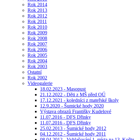
Rok 2014
Rok 2013
Rok 2012
Rok 2011
Rok 2010
Rok 2009
Rok 2008
Rok 2007
Rok 2006
Rok 2005
Rok 2004
Rok 2003
Ostatní
Rok 2002
Videogalerie
18.02.2023 - Masopust
21.12.2022 - Děti z MŠ před OÚ
17.12.2021 - koledníci z mateřské školy
12.9.2020 - Šumické hody 2020
Výstava obrazů Františky Kudelové
11.07.2016 - DFS Dřinky
11.07.2016 - DFS Dřinky
25.02.2013 - Šumické hody 2012
04.12.2012 - Šumické hody 2011
08.04.2012 - Vyhlašování 1. místa na 13. Koštu