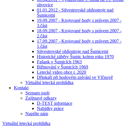
slivovice
01.01.2012 - Silvestrovské ohňostroje nad
Šumicemi
19.09.2007 - Krojované hody s právem 2007 -
3.část
18.09.2007 - Krojované hody s právem 2007 -
2.část
17.09.2007 - Krojované hody s právem 2007 -
1.část
Silvestrovské ohňostroje nad Šumicemi
Historické záběry Šumic kolem roku 1970
Fašank v Šumicích 1963
Biřmování v Šumicích 1969
Letecké video obce r. 2020
Dřinkaři při hodovém zpívání ve Vlčnově
Virtuální letecká prohlídka
Kontakt
Seznam osob
Zajímavé odkazy
D-TEST informace
Nabídky práce
Napište nám
Virtuální letecká prohlídka