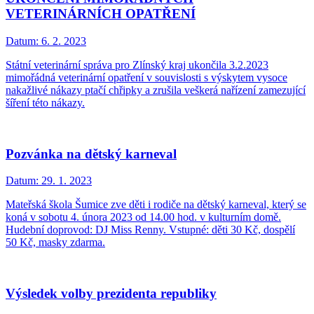
VETERINÁRNÍCH OPATŘENÍ
Datum:
6. 2. 2023
Státní veterinární správa pro Zlínský kraj ukončila 3.2.2023
mimořádná veterinární opatření v souvislosti s výskytem vysoce
nakažlivé nákazy ptačí chřipky a zrušila veškerá nařízení zamezující
šíření této nákazy.
Pozvánka na dětský karneval
Datum:
29. 1. 2023
Mateřská škola Šumice zve děti i rodiče na dětský karneval, který se
koná v sobotu 4. února 2023 od 14.00 hod. v kulturním domě.
Hudební doprovod: DJ Miss Renny. Vstupné: děti 30 Kč, dospělí
50 Kč, masky zdarma.
Výsledek volby prezidenta republiky