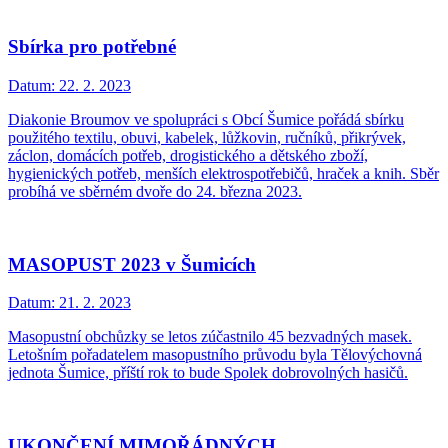
Sbírka pro potřebné
Datum:
22. 2. 2023
Diakonie Broumov ve spolupráci s Obcí Šumice pořádá sbírku
použitého textilu, obuvi, kabelek, lůžkovin, ručníků, přikrývek,
záclon, domácích potřeb, drogistického a dětského zboží,
hygienických potřeb, menších elektrospotřebičů, hraček a knih. Sběr
probíhá ve sběrném dvoře do 24. března 2023.
MASOPUST 2023 v Šumicích
Datum:
21. 2. 2023
Masopustní obchůzky se letos zúčastnilo 45 bezvadných masek.
Letošním pořadatelem masopustního průvodu byla Tělovýchovná
jednota Šumice, příští rok to bude Spolek dobrovolných hasičů.
UKONČENÍ MIMOŘÁDNÝCH