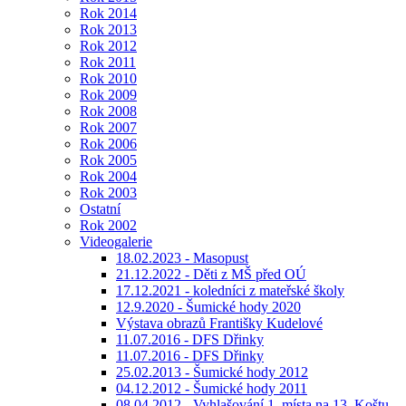
Rok 2014
Rok 2013
Rok 2012
Rok 2011
Rok 2010
Rok 2009
Rok 2008
Rok 2007
Rok 2006
Rok 2005
Rok 2004
Rok 2003
Ostatní
Rok 2002
Videogalerie
18.02.2023 - Masopust
21.12.2022 - Děti z MŠ před OÚ
17.12.2021 - koledníci z mateřské školy
12.9.2020 - Šumické hody 2020
Výstava obrazů Františky Kudelové
11.07.2016 - DFS Dřinky
11.07.2016 - DFS Dřinky
25.02.2013 - Šumické hody 2012
04.12.2012 - Šumické hody 2011
08.04.2012 - Vyhlašování 1. místa na 13. Koštu