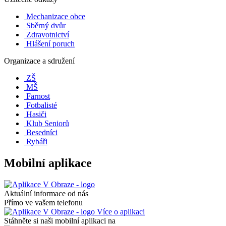
Mechanizace obce
Sběrný dvůr
Zdravotnictví
Hlášení poruch
Organizace a sdružení
ZŠ
MŠ
Farnost
Fotbalisté
Hasiči
Klub Seniorů
Besedníci
Rybáři
Mobilní aplikace
Aktuální informace od nás
Přímo ve vašem telefonu
Více o aplikaci
Stáhněte si naši mobilní aplikaci na