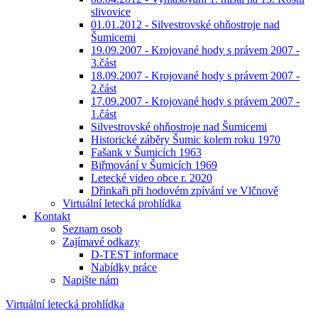
slivovice
01.01.2012 - Silvestrovské ohňostroje nad
Šumicemi
19.09.2007 - Krojované hody s právem 2007 -
3.část
18.09.2007 - Krojované hody s právem 2007 -
2.část
17.09.2007 - Krojované hody s právem 2007 -
1.část
Silvestrovské ohňostroje nad Šumicemi
Historické záběry Šumic kolem roku 1970
Fašank v Šumicích 1963
Biřmování v Šumicích 1969
Letecké video obce r. 2020
Dřinkaři při hodovém zpívání ve Vlčnově
Virtuální letecká prohlídka
Kontakt
Seznam osob
Zajímavé odkazy
D-TEST informace
Nabídky práce
Napište nám
Virtuální letecká prohlídka