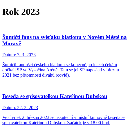
Rok 2023
Šumičtí fans na svěťáku biatlonu v Novém Městě na
Moravě
Datum:
3. 3. 2023
Šumičtí fanoušci českého biatlonu se konečně po letech čekání
dočkali SP ve Vysočina Aréně. Tam se jel SP naposled v březnu
2021 bez přítomnosti diváků (covid).
Beseda se spisovatelkou Kateřinou Dubskou
Datum:
22. 2. 2023
Ve čtvrtek 2. března 2023 se uskuteční v místní knihovně beseda se
spisovatelkou Kateřinou Dubskou. Začátek je v 18.00 hod.