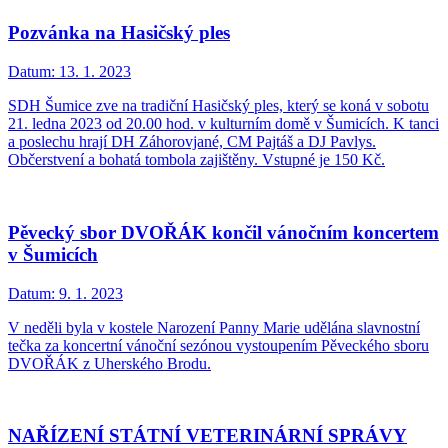
Pozvánka na Hasičský ples
Datum:
13. 1. 2023
SDH Šumice zve na tradiční Hasičský ples, který se koná v sobotu
21. ledna 2023 od 20.00 hod. v kulturním domě v Šumicích. K tanci
a poslechu hrají DH Záhorovjané, CM Pajtáš a DJ Pavlys.
Občerstvení a bohatá tombola zajištěny. Vstupné je 150 Kč.
Pěvecký sbor DVOŘÁK končil vánočním koncertem
v Šumicích
Datum:
9. 1. 2023
V neděli byla v kostele Narození Panny Marie udělána slavnostní
tečka za koncertní vánoční sezónou vystoupením Pěveckého sboru
DVOŘÁK z Uherského Brodu.
NAŘÍZENÍ STÁTNÍ VETERINÁRNÍ SPRÁVY