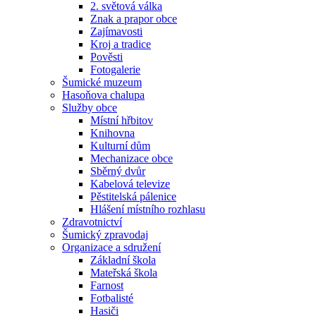
2. světová válka
Znak a prapor obce
Zajímavosti
Kroj a tradice
Pověsti
Fotogalerie
Šumické muzeum
Hasoňova chalupa
Služby obce
Místní hřbitov
Knihovna
Kulturní dům
Mechanizace obce
Sběrný dvůr
Kabelová televize
Pěstitelská pálenice
Hlášení místního rozhlasu
Zdravotnictví
Šumický zpravodaj
Organizace a sdružení
Základní škola
Mateřská škola
Farnost
Fotbalisté
Hasiči