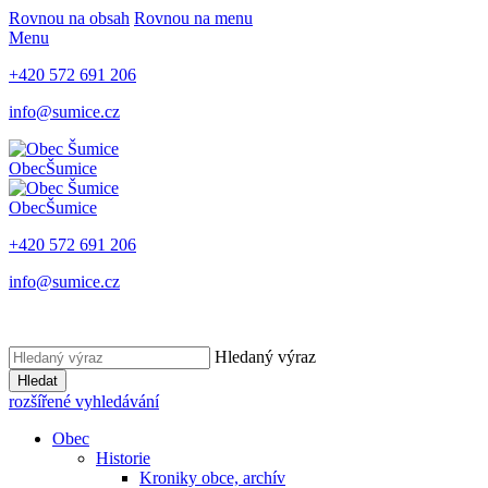
Rovnou na obsah
Rovnou na menu
Menu
+420 572 691 206
info@sumice.cz
Obec
Šumice
Obec
Šumice
+420 572 691 206
info@sumice.cz
Hledaný výraz
Hledat
rozšířené vyhledávání
Obec
Historie
Kroniky obce, archív