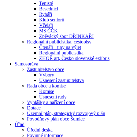
Tenisté
Besedníci
Rybáři
Klub seniorů
Včelaři
MS ČČK
Zpěvácký sbor DŘINKAŘI
Regionální publicistika, cestopisy
Čtenáři - tipy na výlet
Regionální publicistika
ZHOŘ art, Česko-slovenské exlibris
Samospráva
Zastupitelstvo obce
Výbory
Usnesení zastupitelstva
Rada obce a komise
Komise
Usnesení rady
Vyhlášky a nařízení obce
Dotace
Územní plán, strategický rozvojový plán
Povodňový plán obce Šumice
Úřad
Úřední deska
Povinné informace