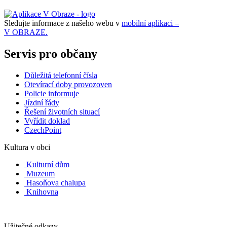
Sledujte informace z našeho webu v
mobilní aplikaci –
V OBRAZE.
Servis pro občany
Důležitá telefonní čísla
Otevírací doby provozoven
Policie informuje
Jízdní řády
Řešení životních situací
Vyřídit doklad
CzechPoint
Kultura v obci
Kulturní dům
Muzeum
Hasoňova chalupa
Knihovna
Užitečné odkazy