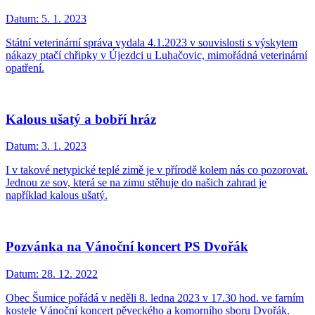
Datum:
5. 1. 2023
Státní veterinární správa vydala 4.1.2023 v souvislosti s výskytem
nákazy ptačí chřipky v Újezdci u Luhačovic, mimořádná veterinární
opatření.
Kalous ušatý a bobří hráz
Datum:
3. 1. 2023
I v takové netypické teplé zimě je v přírodě kolem nás co pozorovat.
Jednou ze sov, která se na zimu stěhuje do našich zahrad je
například kalous ušatý.
Pozvánka na Vánoční koncert PS Dvořák
Datum:
28. 12. 2022
Obec Šumice pořádá v neděli 8. ledna 2023 v 17.30 hod. ve farním
kostele Vánoční koncert pěveckého a komorního sboru Dvořák.