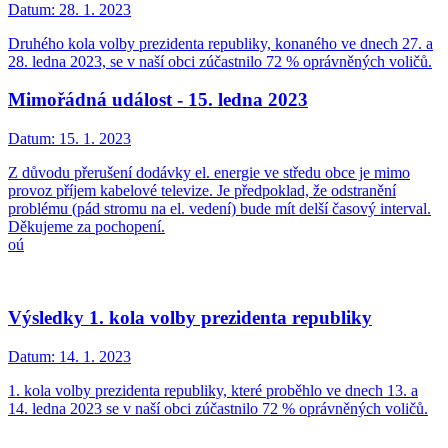
Datum:
28. 1. 2023
Druhého kola volby prezidenta republiky, konaného ve dnech 27. a
28. ledna 2023, se v naší obci zúčastnilo 72 % oprávněných voličů.
Mimořádná událost - 15. ledna 2023
Datum:
15. 1. 2023
Z důvodu přerušení dodávky el. energie ve středu obce je mimo
provoz příjem kabelové televize. Je předpoklad, že odstranění
problému (pád stromu na el. vedení) bude mít delší časový interval.
Děkujeme za pochopení.
oú
Výsledky 1. kola volby prezidenta republiky
Datum:
14. 1. 2023
1. kola volby prezidenta republiky, které proběhlo ve dnech 13. a
14. ledna 2023 se v naší obci zúčastnilo 72 % oprávněných voličů.