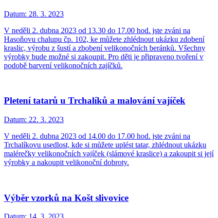
Datum:
28. 3. 2023
V neděli 2. dubna 2023 od 13.30 do 17.00 hod. jste zváni na
Hasoňovu chalupu čp. 102, ke můžete zhlédnout ukázku zdobení
kraslic, výrobu z šustí a zbobení velikonočních beránků. Všechny
výrobky bude možné si zakoupit. Pro děti je připraveno tvoření v
podobě barvení velikonočních zajíčků.
Pletení tatarů u Trchalíků a malování vajíček
Datum:
22. 3. 2023
V neděli 2. dubna 2023 od 14.00 do 17.00 hod. jste zváni na
Trchalíkovu usedlost, kde si můžete uplést tatar, zhlédnout ukázku
malérečky velikonočních vajíček (slámové kraslice) a zakoupit si její
výrobky a nakoupit velikonoční dobroty.
Výběr vzorků na Košt slivovice
Datum:
14. 3. 2023