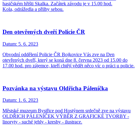
hasičském hřišti Skalka. Začátek závodu je v 15.00 hod.
Kola, odrážedla a přilby sebou.
Den otevřených dveří Policie ČR
Datum:
5. 6. 2023
Obvodní oddělení Policie ČR Bojkovice Vás zve na Den
otevřených dveří, který se koná dne 8. června 2023 od 15.00 do
17.00 hod. pro zájemce, kteří chtějí vědět něco víc o práci u policie.
Pozvánka na výstavu Oldřicha Páleníčka
Datum:
1. 6. 2023
Městské muzeum Bystřice pod Hostýnem srdečně zve na výstavu
OLDŘICH PÁLENÍČEK VÝBĚR Z GRAFICKÉ TVORBY -
linoryty - suché jehly - kresby - ilustrace.