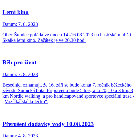
Letní kino
Datum:
7. 8. 2023
Obec Šumice pořádá ve dnech 14.-16.08.2023 na hasičském hřišti
Skalka letní kino. Začátek je ve 20.30 hod.
Běh pro život
Datum:
7. 8. 2023
Besedníci oznamují, že 16. září se bude konat 7. ročník běžeckého
závodu Šumická bota. Připraveno bude 5 tras, a to 20, 10 a 3 km, 3
km Nordic walking, a pro handicapované sportovce speciální trasa -
„Vozíčkářské kolečko“.
Přerušení dodávky vody 10.08.2023
Datum:
4. 8. 2023