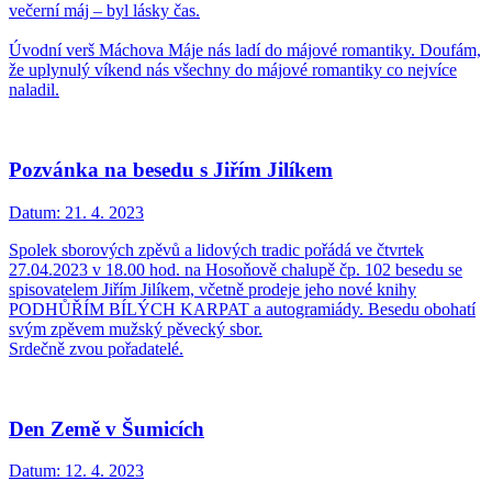
večerní máj – byl lásky čas.
Úvodní verš Máchova Máje nás ladí do májové romantiky. Doufám,
že uplynulý víkend nás všechny do májové romantiky co nejvíce
naladil.
Pozvánka na besedu s Jiřím Jilíkem
Datum:
21. 4. 2023
Spolek sborových zpěvů a lidových tradic pořádá ve čtvrtek
27.04.2023 v 18.00 hod. na Hosoňově chalupě čp. 102 besedu se
spisovatelem Jiřím Jilíkem, včetně prodeje jeho nové knihy
PODHŮŘÍM BÍLÝCH KARPAT a autogramiády. Besedu obohatí
svým zpěvem mužský pěvecký sbor.
Srdečně zvou pořadatelé.
Den Země v Šumicích
Datum:
12. 4. 2023