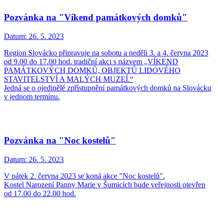
Pozvánka na "Víkend památkových domků"
Datum:
26. 5. 2023
Region Slovácko připravuje na sobotu a neděli 3. a 4. června 2023
od 9.00 do 17.00 hod. tradiční akci s názvem „VÍKEND
PAMÁTKOVÝCH DOMKŮ, OBJEKTŮ LIDOVÉHO
STAVITELSTVÍ A MALÝCH MUZEÍ.“
Jedná se o ojedinělé zpřístupnění památkových domků na Slovácku
v jednom termínu.
Pozvánka na "Noc kostelů"
Datum:
26. 5. 2023
V pátek 2. června 2023 se koná akce "Noc kostelů".
Kostel Narození Panny Marie v Šumicích bude veřejnosti otevřen
od 17.00 do 22.00 hod.