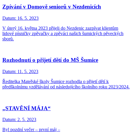
Zpívání v Domově seniorů v Nezdenicích
Datum:
16. 5. 2023
V úterý 16. května 2023 přijeli do Nezdenic zazpívat klientům
lidové písničky zpěvačky a zpěváci našich šumických pěveckých
sborů.
Rozhodnutí o přijetí dětí do MŠ Šumice
Datum:
11. 5. 2023
Ředitelka Mateřské školy Šumice rozhodla o přijetí dětí k
předškolnímu vzdělávání od následujícího školního roku 2023/2024.
„STAVĚNÍ MÁJA“
Datum:
2. 5. 2023
Byl pozdní večer – první máj –