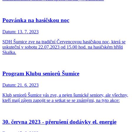
Pozvánka na hasičskou noc
Datum:
13. 7. 2023
SDH Šumice zve na tradiční Červencovou hasičskou noc, která se
uskuteční v sobotu 22.07.2023 od 15.00 hod. na hasičském hřišti
Skalka.
Program Klubu seniorů Šumice
Datum:
21. 6. 2023
Klub seniorů Šumice vás zve, a nejen šumické seniory, ale všechny,
kteří mají zájem zapojit se a setkat se se známými, na tyto akce:
30. června 2023 - přerušení dodávky el. energie