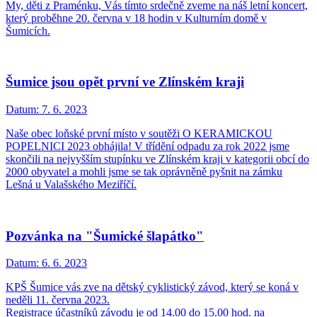
My, děti z Praménku, Vás tímto srdečně zveme na náš letní koncert,
který proběhne 20. června v 18 hodin v Kulturním domě v
Šumicích.
Šumice jsou opět první ve Zlínském kraji
Datum:
7. 6. 2023
Naše obec loňské první místo v soutěži O KERAMICKOU
POPELNICI 2023 obhájila! V třídění odpadu za rok 2022 jsme
skončili na nejvyšším stupínku ve Zlínském kraji v kategorii obcí do
2000 obyvatel a mohli jsme se tak oprávněně pyšnit na zámku
Lešná u Valašského Meziříčí.
Pozvánka na "Šumické šlapátko"
Datum:
6. 6. 2023
KPŠ Šumice vás zve na dětský cyklistický závod, který se koná v
neděli 11. června 2023.
Registrace účastníků závodu je od 14.00 do 15.00 hod. na