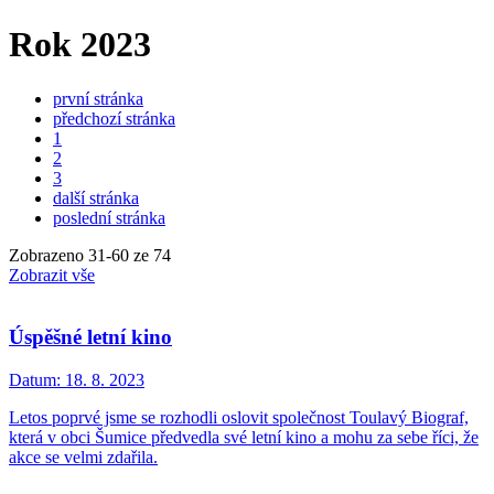
Rok 2023
první stránka
předchozí stránka
1
2
3
další stránka
poslední stránka
Zobrazeno
31
-
60
ze 74
Zobrazit vše
Úspěšné letní kino
Datum:
18. 8. 2023
Letos poprvé jsme se rozhodli oslovit společnost Toulavý Biograf,
která v obci Šumice předvedla své letní kino a mohu za sebe říci, že
akce se velmi zdařila.