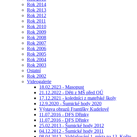
Rok 2014
Rok 2013
Rok 2012
Rok 2011
Rok 2010
Rok 2009
Rok 2008
Rok 2007
Rok 2006
Rok 2005
Rok 2004
Rok 2003
Ostatní
Rok 2002
Videogalerie
18.02.2023 - Masopust
21.12.2022 - Děti z MŠ před OÚ
17.12.2021 - koledníci z mateřské školy
12.9.2020 - Šumické hody 2020
Výstava obrazů Františky Kudelové
11.07.2016 - DFS Dřinky
11.07.2016 - DFS Dřinky
25.02.2013 - Šumické hody 2012
04.12.2012 - Šumické hody 2011
08.04.2012 - Vyhlašování 1. místa na 13. Koštu