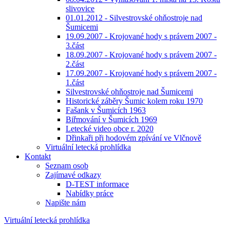
slivovice
01.01.2012 - Silvestrovské ohňostroje nad
Šumicemi
19.09.2007 - Krojované hody s právem 2007 -
3.část
18.09.2007 - Krojované hody s právem 2007 -
2.část
17.09.2007 - Krojované hody s právem 2007 -
1.část
Silvestrovské ohňostroje nad Šumicemi
Historické záběry Šumic kolem roku 1970
Fašank v Šumicích 1963
Biřmování v Šumicích 1969
Letecké video obce r. 2020
Dřinkaři při hodovém zpívání ve Vlčnově
Virtuální letecká prohlídka
Kontakt
Seznam osob
Zajímavé odkazy
D-TEST informace
Nabídky práce
Napište nám
Virtuální letecká prohlídka