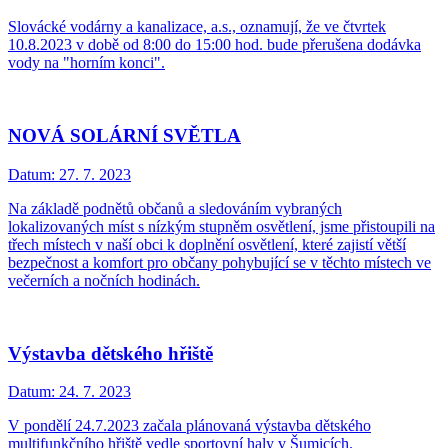
Slovácké vodárny a kanalizace, a.s., oznamují, že ve čtvrtek
10.8.2023 v době od 8:00 do 15:00 hod. bude přerušena dodávka
vody na "horním konci".
NOVÁ SOLÁRNÍ SVĚTLA
Datum:
27. 7. 2023
Na základě podnětů občanů a sledováním vybraných
lokalizovaných míst s nízkým stupněm osvětlení, jsme přistoupili na
třech místech v naší obci k doplnění osvětlení, které zajistí větší
bezpečnost a komfort pro občany pohybující se v těchto místech ve
večerních a nočních hodinách.
Výstavba dětského hřiště
Datum:
24. 7. 2023
V pondělí 24.7.2023 začala plánovaná výstavba dětského
multifunkčního hřiště vedle sportovní haly v Šumicích.