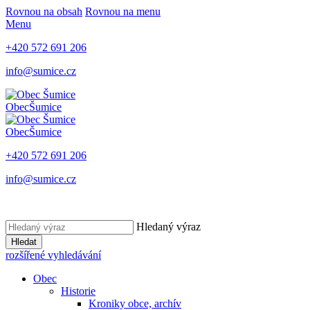
Rovnou na obsah
Rovnou na menu
Menu
+420 572 691 206
info@sumice.cz
Obec
Šumice
Obec
Šumice
+420 572 691 206
info@sumice.cz
Hledaný výraz
Hledat
rozšířené vyhledávání
Obec
Historie
Kroniky obce, archív