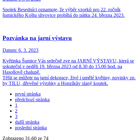
Spolek Besedníci oznamuje, že výběr vzorků pro 22. ročník
šumického Koštu slivovice probíhá do pátku 24. března 2023.
Pozvánka na jarní výstavu
Datum:
6. 3. 2023
Květinka Šumice Vás srdečně zve na JARNÍ VÝSTAVU, která se
uskuteční v neděli 19. března 2023 od 8.30 do 15.00 hod. na
Hasoňově chalupě.
Těšit se můžete na jarní dekorace, živé i umělé květiny, novinky zn.
by TILU, dřevěné výrobky a Honzíkův slaný koutek.
první stránka
předchozí stránka
1
2
3
další stránka
poslední stránka
Zobrazeno
31
-
60
ze 74