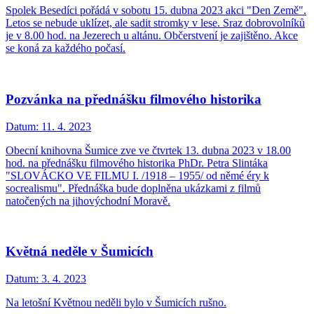
Spolek Besedíci pořádá v sobotu 15. dubna 2023 akci "Den Země".
Letos se nebude uklízet, ale sadit stromky v lese. Sraz dobrovolníků
je v 8.00 hod. na Jezerech u altánu. Občerstvení je zajištěno. Akce
se koná za každého počasí.
Pozvánka na přednášku filmového historika
Datum:
11. 4. 2023
Obecní knihovna Šumice zve ve čtvrtek 13. dubna 2023 v 18.00
hod. na přednášku filmového historika PhDr. Petra Slintáka
"SLOVÁCKO VE FILMU I. /1918 – 1955/ od němé éry k
socrealismu". Přednáška bude doplněna ukázkami z filmů
natočených na jihovýchodní Moravě.
Květná neděle v Šumicích
Datum:
3. 4. 2023
Na letošní Květnou neděli bylo v Šumicích rušno.