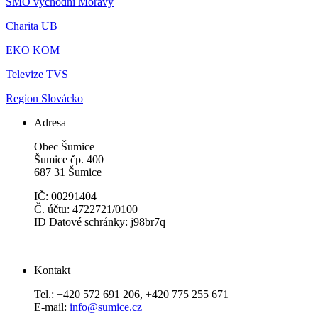
SMO východní Moravy
Charita UB
EKO KOM
Televize TVS
Region Slovácko
Adresa
Obec Šumice
Šumice čp. 400
687 31 Šumice
IČ: 00291404
Č. účtu: 4722721/0100
ID Datové schránky: j98br7q
Kontakt
Tel.: +420 572 691 206, +420 775 255 671
E-mail:
info@sumice.cz