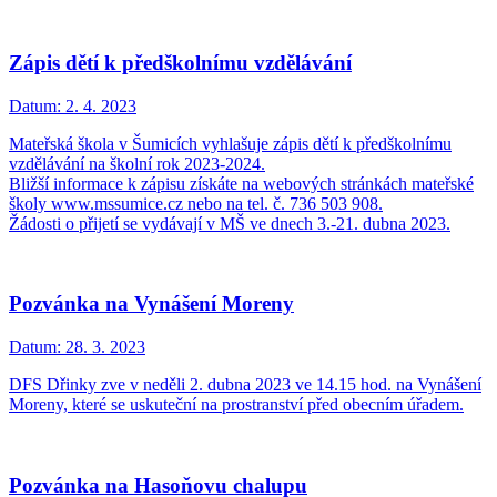
Zápis dětí k předškolnímu vzdělávání
Datum:
2. 4. 2023
Mateřská škola v Šumicích vyhlašuje zápis dětí k předškolnímu
vzdělávání na školní rok 2023-2024.
Bližší informace k zápisu získáte na webových stránkách mateřské
školy www.mssumice.cz nebo na tel. č. 736 503 908.
Žádosti o přijetí se vydávají v MŠ ve dnech 3.-21. dubna 2023.
Pozvánka na Vynášení Moreny
Datum:
28. 3. 2023
DFS Dřinky zve v neděli 2. dubna 2023 ve 14.15 hod. na Vynášení
Moreny, které se uskuteční na prostranství před obecním úřadem.
Pozvánka na Hasoňovu chalupu