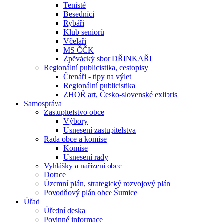
Tenisté
Besedníci
Rybáři
Klub seniorů
Včelaři
MS ČČK
Zpěvácký sbor DŘINKAŘI
Regionální publicistika, cestopisy
Čtenáři - tipy na výlet
Regionální publicistika
ZHOŘ art, Česko-slovenské exlibris
Samospráva
Zastupitelstvo obce
Výbory
Usnesení zastupitelstva
Rada obce a komise
Komise
Usnesení rady
Vyhlášky a nařízení obce
Dotace
Územní plán, strategický rozvojový plán
Povodňový plán obce Šumice
Úřad
Úřední deska
Povinné informace