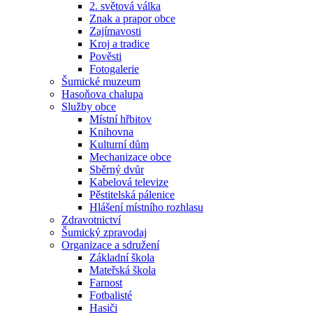
2. světová válka
Znak a prapor obce
Zajímavosti
Kroj a tradice
Pověsti
Fotogalerie
Šumické muzeum
Hasoňova chalupa
Služby obce
Místní hřbitov
Knihovna
Kulturní dům
Mechanizace obce
Sběrný dvůr
Kabelová televize
Pěstitelská pálenice
Hlášení místního rozhlasu
Zdravotnictví
Šumický zpravodaj
Organizace a sdružení
Základní škola
Mateřská škola
Farnost
Fotbalisté
Hasiči