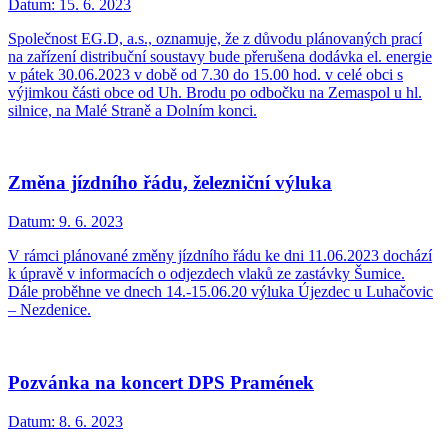
Datum:
15. 6. 2023
Společnost EG.D, a.s., oznamuje, že z důvodu plánovaných prací
na zařízení distribuční soustavy bude přerušena dodávka el. energie
v pátek 30.06.2023 v době od 7.30 do 15.00 hod. v celé obci s
výjimkou části obce od Uh. Brodu po odbočku na Zemaspol u hl.
silnice, na Malé Straně a Dolním konci.
Změna jízdního řádu, železniční výluka
Datum:
9. 6. 2023
V rámci plánované změny jízdního řádu ke dni 11.06.2023 dochází
k úpravě v informacích o odjezdech vlaků ze zastávky Šumice.
Dále proběhne ve dnech 14.-15.06.20 výluka Újezdec u Luhačovic
– Nezdenice.
Pozvánka na koncert DPS Pramének
Datum:
8. 6. 2023