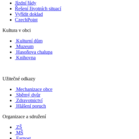
Jízdní řády
Řešení životních situací
Vyřídit doklad
CzechPoint
Kultura v obci
Kulturní dům
Muzeum
Hasoňova chalupa
Knihovna
Užitečné odkazy
Mechanizace obce
Sběrný dvůr
Zdravotnictví
Hlášení poruch
Organizace a sdružení
ZŠ
MŠ
Farnost