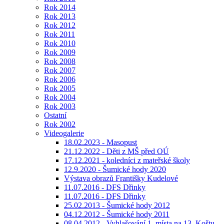
Rok 2014
Rok 2013
Rok 2012
Rok 2011
Rok 2010
Rok 2009
Rok 2008
Rok 2007
Rok 2006
Rok 2005
Rok 2004
Rok 2003
Ostatní
Rok 2002
Videogalerie
18.02.2023 - Masopust
21.12.2022 - Děti z MŠ před OÚ
17.12.2021 - koledníci z mateřské školy
12.9.2020 - Šumické hody 2020
Výstava obrazů Františky Kudelové
11.07.2016 - DFS Dřinky
11.07.2016 - DFS Dřinky
25.02.2013 - Šumické hody 2012
04.12.2012 - Šumické hody 2011
08.04.2012 - Vyhlašování 1. místa na 13. Koštu