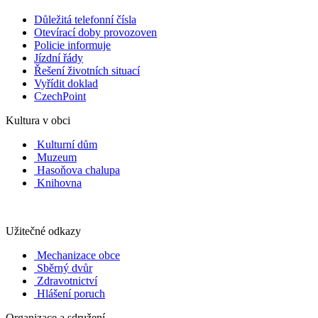
Důležitá telefonní čísla
Otevírací doby provozoven
Policie informuje
Jízdní řády
Řešení životních situací
Vyřídit doklad
CzechPoint
Kultura v obci
Kulturní dům
Muzeum
Hasoňova chalupa
Knihovna
Užitečné odkazy
Mechanizace obce
Sběrný dvůr
Zdravotnictví
Hlášení poruch
Organizace a sdružení