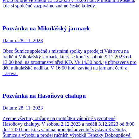
Proto přijďte ve středu 13.12.2023 v 18:00 hod. k místnímu kostelu,
kde si společně zazpíváme známé české koledy.
Pozvánka na Mikulášský jarmark
Datum:
28. 11. 2023
Obec Šumice společně s místními spolky a prodejci Vás zvou na
tradiční Mikulášský jarmark, který se koná v sobotu 9.12.2023 od
13.00 hod. na prostranství před KD. Ve 14.30 hod. je připravena pro
děti mikulášská nadílka. V 16.00 hod. zavítají na jarmark čerti z
Tasova.
Pozvánka na Hasoňovu chalupu
Datum:
28. 11. 2023
Zveme všechny občany na prohlídku vánočně vyzdobené
Hasoňovy chalupy. V sobotu 2.12.2023 a neděli 3.12.2023 od 8:00
do 17:00 hod. jste zváni na prodejní adventní výstavu Květinky
Šumice a výrobu a prodej ručních výrobků Terezky Dokoupilové.