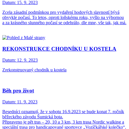
Datum:
15. 9. 2023
Zcela zásadní podmínkou pro vydaření hodových slavností bývá
obvykle počasí. To letos, oproti loňskému roku, vyšlo na výbornou
a za krásného slunného počasí se odehrálo, dle mne, vše tak, jak má.
REKONSTRUKCE CHODNÍKU U KOSTELA
Datum:
12. 9. 2023
Zrekonstruovaný chodník u kostela
Běh pro život
Datum:
11. 9. 2023
Besedníci oznamují, že v sobotu 16.9.2023 se bude konat 7. ročník
běžeckého závodu Šumická bota.
Připraveno je pět tras – 20, 10 a 3 km, 3 km trasa Nordic walking a
speciální trasa pro handicapované sportovce „Vozíčkářské kolečko“.