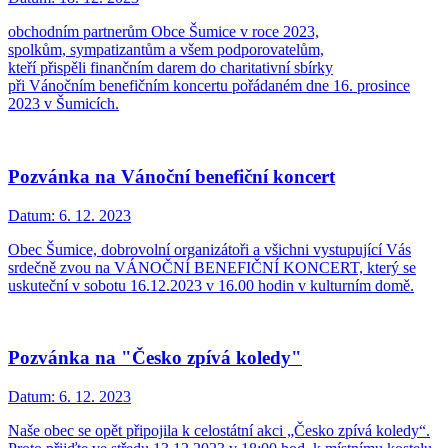
obchodním partnerům Obce Šumice v roce 2023,
spolkům, sympatizantům a všem podporovatelům,
kteří přispěli finančním darem do charitativní sbírky
při Vánočním benefičním koncertu pořádaném dne 16. prosince
2023 v Šumicích.
Pozvánka na Vánoční benefiční koncert
Datum:
6. 12. 2023
Obec Šumice, dobrovolní organizátoři a všichni vystupující Vás
srdečně zvou na VÁNOČNÍ BENEFIČNÍ KONCERT, který se
uskuteční v sobotu 16.12.2023 v 16.00 hodin v kulturním domě.
Pozvánka na "Česko zpívá koledy"
Datum:
6. 12. 2023
Naše obec se opět připojila k celostátní akci „Česko zpívá koledy“.