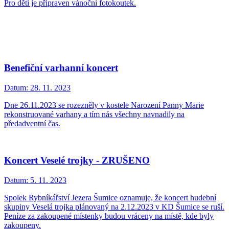
Pro děti je připraven vánoční fotokoutek.
Benefiční varhanní koncert
Datum:
28. 11. 2023
Dne 26.11.2023 se rozezněly v kostele Narození Panny Marie
rekonstruované varhany a tím nás všechny navnadily na
předadventní čas.
Koncert Veselé trojky - ZRUŠENO
Datum:
5. 11. 2023
Spolek Rybníkářství Jezera Šumice oznamuje, že koncert hudební
skupiny Veselá trojka plánovaný na 2.12.2023 v KD Šumice se ruší.
Peníze za zakoupené místenky budou vráceny na místě, kde byly
zakoupeny.