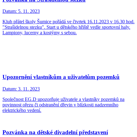
Datum:
5. 11. 2023
Klub přátel školy Šumice pořádá ve čtvrtek 16.11.2023 v 16.30 hod.
"Strašidelnou stezku". Start u dětského hřiště vedle sportovní haly.
Lampiony, lucerny a kostýmy s sebou.
Upozornění vlastníkům a uživatelům pozemků
Datum:
3. 11. 2023
Společnost EG.D upozorňuje uživatele a vlastníky pozemků na
povinnost ořezu či odstranění dřevin v blízkosti nadzemního
elektrického vedení.
Pozvánka na dětské divadelní představení