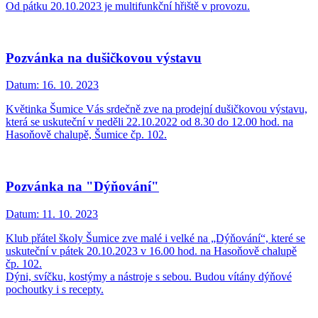
Od pátku 20.10.2023 je multifunkční hřiště v provozu.
Pozvánka na dušičkovou výstavu
Datum:
16. 10. 2023
Květinka Šumice Vás srdečně zve na prodejní dušičkovou výstavu,
která se uskuteční v neděli 22.10.2022 od 8.30 do 12.00 hod. na
Hasoňově chalupě, Šumice čp. 102.
Pozvánka na "Dýňování"
Datum:
11. 10. 2023
Klub přátel školy Šumice zve malé i velké na „Dýňování“, které se
uskuteční v pátek 20.10.2023 v 16.00 hod. na Hasoňově chalupě
čp. 102.
Dýni, svíčku, kostýmy a nástroje s sebou. Budou vítány dýňové
pochoutky i s recepty.