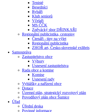
Tenisté
Besedníci
Rybáři
Klub seniorů
Včelaři
MS ČČK
Zpěvácký sbor DŘINKAŘI
Regionální publicistika, cestopisy
Čtenáři - tipy na výlet
Regionální publicistika
ZHOŘ art, Česko-slovenské exlibris
Samospráva
Zastupitelstvo obce
Výbory
Usnesení zastupitelstva
Rada obce a komise
Komise
Usnesení rady
Vyhlášky a nařízení obce
Dotace
Územní plán, strategický rozvojový plán
Povodňový plán obce Šumice
Úřad
Úřední deska
Povinné informace