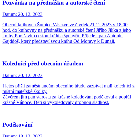
Pozvánka na přednášku a autorské čtení
Datum:
20. 12. 2023
Obecní knihovna Šumice Vás zve ve čtvrtek 21.12.2023 v 18.00
hod. do knihovny na přednášku a autorské čtení Jiřího Jilíka z jeho
knihy Poolšavím cestou králů a špehýřů. Přijede i pan Antonín
Gajddoš, který představí svou knihu Od Moravy k Dunaji.
Koledníci před obecním úřadem
Datum:
20. 12. 2023
I letos přišli zaměstnancům obecního úřadu zazpívat malí koledníci z
místní mateřské školky.
Závěrem jim pan starosta za krásné koledování poděkoval a popřál
krásné Vánoce. Děti si vykoledovaly drobnou sladkost.
Poděkování
Datum:
18. 12. 2023