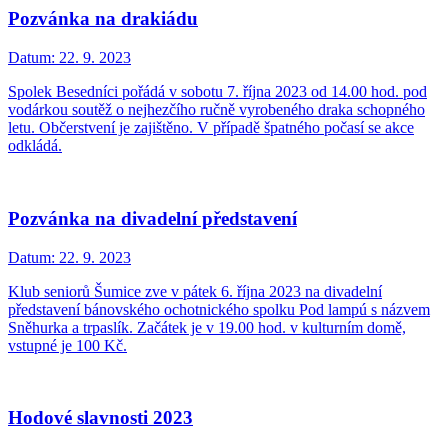
Pozvánka na drakiádu
Datum:
22. 9. 2023
Spolek Besedníci pořádá v sobotu 7. října 2023 od 14.00 hod. pod
vodárkou soutěž o nejhezčího ručně vyrobeného draka schopného
letu. Občerstvení je zajištěno. V případě špatného počasí se akce
odkládá.
Pozvánka na divadelní představení
Datum:
22. 9. 2023
Klub seniorů Šumice zve v pátek 6. října 2023 na divadelní
představení bánovského ochotnického spolku Pod lampú s názvem
Sněhurka a trpaslík. Začátek je v 19.00 hod. v kulturním domě,
vstupné je 100 Kč.
Hodové slavnosti 2023