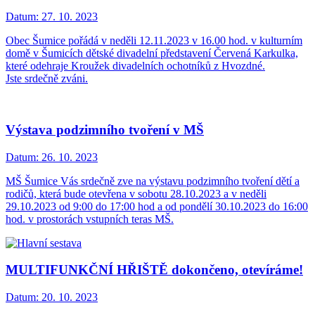
Datum:
27. 10. 2023
Obec Šumice pořádá v neděli 12.11.2023 v 16.00 hod. v kulturním
domě v Šumicích dětské divadelní představení Červená Karkulka,
které odehraje Kroužek divadelních ochotníků z Hvozdné.
Jste srdečně zváni.
Výstava podzimního tvoření v MŠ
Datum:
26. 10. 2023
MŠ Šumice Vás srdečně zve na výstavu podzimního tvoření dětí a
rodičů, která bude otevřena v sobotu 28.10.2023 a v neděli
29.10.2023 od 9:00 do 17:00 hod a od pondělí 30.10.2023 do 16:00
hod. v prostorách vstupních teras MŠ.
MULTIFUNKČNÍ HŘIŠTĚ dokončeno, otevíráme!
Datum:
20. 10. 2023