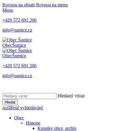
Rovnou na obsah
Rovnou na menu
Menu
+420 572 691 206
info@sumice.cz
Obec
Šumice
Obec
Šumice
+420 572 691 206
info@sumice.cz
Hledaný výraz
Hledat
rozšířené vyhledávání
Obec
Historie
Kroniky obce, archív