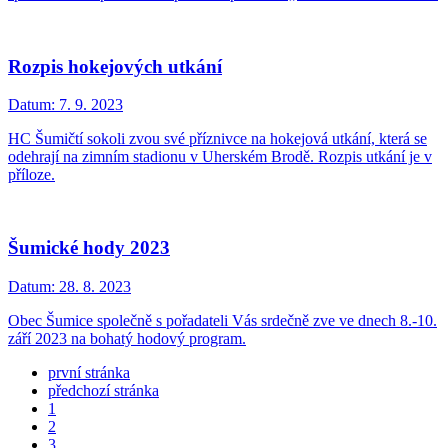
Rozpis hokejových utkání
Datum:
7. 9. 2023
HC Šumičtí sokoli zvou své příznivce na hokejová utkání, která se
odehrají na zimním stadionu v Uherském Brodě. Rozpis utkání je v
příloze.
Šumické hody 2023
Datum:
28. 8. 2023
Obec Šumice společně s pořadateli Vás srdečně zve ve dnech 8.-10.
září 2023 na bohatý hodový program.
první stránka
předchozí stránka
1
2
3