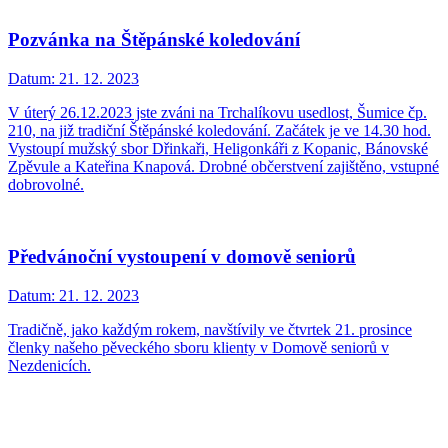
Pozvánka na Štěpánské koledování
Datum:
21. 12. 2023
V úterý 26.12.2023 jste zváni na Trchalíkovu usedlost, Šumice čp.
210, na již tradiční Štěpánské koledování. Začátek je ve 14.30 hod.
Vystoupí mužský sbor Dřinkaři, Heligonkáři z Kopanic, Bánovské
Zpěvule a Kateřina Knapová. Drobné občerstvení zajištěno, vstupné
dobrovolné.
Předvánoční vystoupení v domově seniorů
Datum:
21. 12. 2023
Tradičně, jako každým rokem, navštívily ve čtvrtek 21. prosince
členky našeho pěveckého sboru klienty v Domově seniorů v
Nezdenicích.