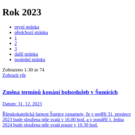
Rok 2023
první stránka
předchozí stránka
1
2
3
další stránka
poslední stránka
Zobrazeno
1
-
30
ze 74
Zobrazit vše
Změna termínů konání bohoslužeb v Šumicích
Datum:
31. 12. 2023
Římskokatolická farnost Šumice oznamuje, že v neděli 31. prosince
2023 bude sloužena mše svatá v 16.00 hod. a v pondělí 1. ledna
2024 bude sloužena mše svatá pouze v 10.30 hod.