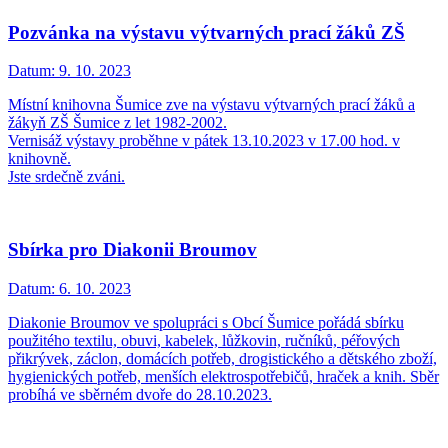
Pozvánka na výstavu výtvarných prací žáků ZŠ
Datum:
9. 10. 2023
Místní knihovna Šumice zve na výstavu výtvarných prací žáků a
žákyň ZŠ Šumice z let 1982-2002.
Vernisáž výstavy proběhne v pátek 13.10.2023 v 17.00 hod. v
knihovně.
Jste srdečně zváni.
Sbírka pro Diakonii Broumov
Datum:
6. 10. 2023
Diakonie Broumov ve spolupráci s Obcí Šumice pořádá sbírku
použitého textilu, obuvi, kabelek, lůžkovin, ručníků, péřových
přikrývek, záclon, domácích potřeb, drogistického a dětského zboží,
hygienických potřeb, menších elektrospotřebičů, hraček a knih. Sběr
probíhá ve sběrném dvoře do 28.10.2023.