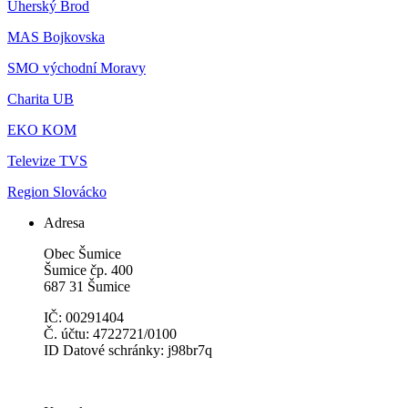
Uherský Brod
MAS Bojkovska
SMO východní Moravy
Charita UB
EKO KOM
Televize TVS
Region Slovácko
Adresa
Obec Šumice
Šumice čp. 400
687 31 Šumice
IČ: 00291404
Č. účtu: 4722721/0100
ID Datové schránky: j98br7q