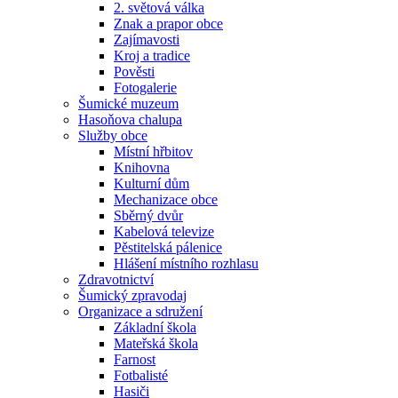
2. světová válka
Znak a prapor obce
Zajímavosti
Kroj a tradice
Pověsti
Fotogalerie
Šumické muzeum
Hasoňova chalupa
Služby obce
Místní hřbitov
Knihovna
Kulturní dům
Mechanizace obce
Sběrný dvůr
Kabelová televize
Pěstitelská pálenice
Hlášení místního rozhlasu
Zdravotnictví
Šumický zpravodaj
Organizace a sdružení
Základní škola
Mateřská škola
Farnost
Fotbalisté
Hasiči