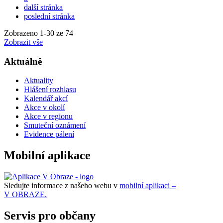
další stránka
poslední stránka
Zobrazeno
1
-
30
ze 74
Zobrazit vše
Aktuálně
Aktuality
Hlášení rozhlasu
Kalendář akcí
Akce v okolí
Akce v regionu
Smuteční oznámení
Evidence pálení
Mobilní aplikace
Sledujte informace z našeho webu v
mobilní aplikaci –
V OBRAZE.
Servis pro občany