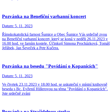
Pozvánka na Benefiční varhanní koncert
Datum:
5. 11. 2023
Římskokatolická farnost Šumice a Obec Šumice Vás srdečně zvou
na Benefiční varhanní koncert, který se koná v neděli 26.11.2023 v
16.00 hod. ve farním kostele. Účinkují Simona Procházková, Tomáš
Jeřábek, Jan Ševeček a Petr Kučera.
Pozvánka na besedu "Povídání o Kopanicích"
Datum:
5. 11. 2023
Ve čtvrtek 23.11.2023 v 18.00 hod. se uskuteční v místní knihovně
beseda s Bc. Evženií Hillerovou na téma "Povídání o Kopanicích".
Jste srdečně zváni
Pozvánka na Strašidelnou stezku