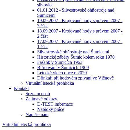
slivovice
01.01.2012 - Silvestrovské ohňostroje nad
Šumicemi
19.09.2007 - Krojované hody s právem 2007 -
3.část
18.09.2007 - Krojované hody s právem 2007 -
2.část
17.09.2007 - Krojované hody s právem 2007 -
1.část
Silvestrovské ohňostroje nad Šumicemi
Historické záběry Šumic kolem roku 1970
Fašank v Šumicích 1963
Biřmování v Šumicích 1969
Letecké video obce r. 2020
Dřinkaři při hodovém zpívání ve Vlčnově
Virtuální letecká prohlídka
Kontakt
Seznam osob
Zajímavé odkazy
D-TEST informace
Nabídky práce
Napište nám
Virtuální letecká prohlídka