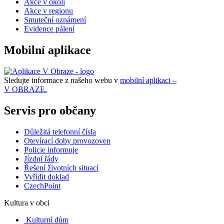
Akce v okolí
Akce v regionu
Smuteční oznámení
Evidence pálení
Mobilní aplikace
Sledujte informace z našeho webu v
mobilní aplikaci –
V OBRAZE.
Servis pro občany
Důležitá telefonní čísla
Otevírací doby provozoven
Policie informuje
Jízdní řády
Řešení životních situací
Vyřídit doklad
CzechPoint
Kultura v obci
Kulturní dům