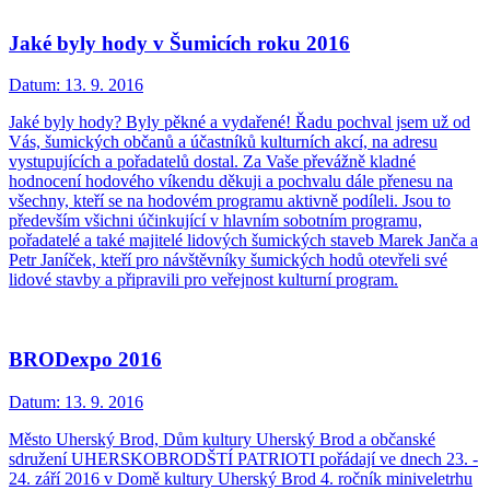
Jaké byly hody v Šumicích roku 2016
Datum:
13. 9. 2016
Jaké byly hody? Byly pěkné a vydařené! Řadu pochval jsem už od
Vás, šumických občanů a účastníků kulturních akcí, na adresu
vystupujících a pořadatelů dostal. Za Vaše převážně kladné
hodnocení hodového víkendu děkuji a pochvalu dále přenesu na
všechny, kteří se na hodovém programu aktivně podíleli. Jsou to
především všichni účinkující v hlavním sobotním programu,
pořadatelé a také majitelé lidových šumických staveb Marek Janča a
Petr Janíček, kteří pro návštěvníky šumických hodů otevřeli své
lidové stavby a připravili pro veřejnost kulturní program.
BRODexpo 2016
Datum:
13. 9. 2016
Město Uherský Brod, Dům kultury Uherský Brod a občanské
sdružení UHERSKOBRODŠTÍ PATRIOTI pořádají ve dnech 23. -
24. září 2016 v Domě kultury Uherský Brod 4. ročník miniveletrhu