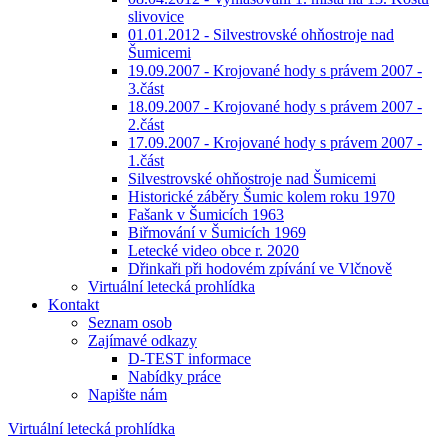
slivovice
01.01.2012 - Silvestrovské ohňostroje nad
Šumicemi
19.09.2007 - Krojované hody s právem 2007 -
3.část
18.09.2007 - Krojované hody s právem 2007 -
2.část
17.09.2007 - Krojované hody s právem 2007 -
1.část
Silvestrovské ohňostroje nad Šumicemi
Historické záběry Šumic kolem roku 1970
Fašank v Šumicích 1963
Biřmování v Šumicích 1969
Letecké video obce r. 2020
Dřinkaři při hodovém zpívání ve Vlčnově
Virtuální letecká prohlídka
Kontakt
Seznam osob
Zajímavé odkazy
D-TEST informace
Nabídky práce
Napište nám
Virtuální letecká prohlídka