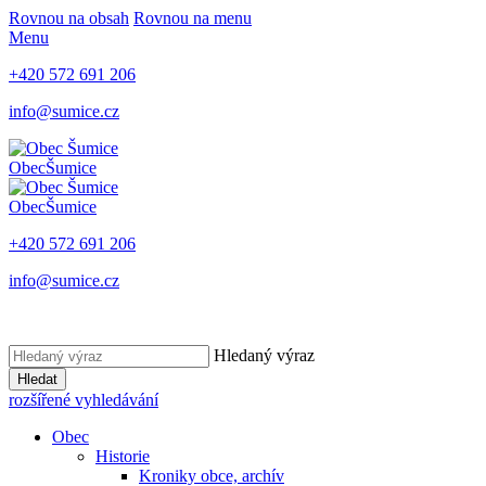
Rovnou na obsah
Rovnou na menu
Menu
+420 572 691 206
info@sumice.cz
Obec
Šumice
Obec
Šumice
+420 572 691 206
info@sumice.cz
Hledaný výraz
Hledat
rozšířené vyhledávání
Obec
Historie
Kroniky obce, archív