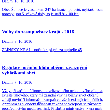
Datum:
10. 10. 2016
Obec Šumice je vlastníkem 247 ha lesních porostů, nejstarší lesní
porosty jsou 5. věkové třídy, to je stáří 81-100 let.
Volby do zastupitelstev krajů - 2016
Datum:
8. 10. 2016
ZLÍNSKÝ KRAJ – počet krajských zastupitelů: 45
Regulace nočního klidu oběcně závaznými
vyhláškami obcí
Datum:
7. 10. 2016
Vždy při začátku účinnosti novelizovaného nebo nového zákona,
zvláště takového, který má zásadní vliv na běžný život občanů,
zahájí novináři informační kampaň ve všech existujících médiích.
Zpravidla až v období účinnosti zákona se veřejnost se zákonem
prostřednictvím medií seznámí. Příslušná ministerstva, která mají