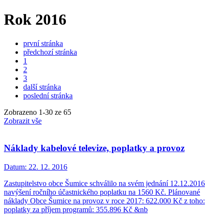
Rok 2016
první stránka
předchozí stránka
1
2
3
další stránka
poslední stránka
Zobrazeno
1
-
30
ze 65
Zobrazit vše
Náklady kabelové televize, poplatky a provoz
Datum:
22. 12. 2016
Zastupitelstvo obce Šumice schválilo na svém jednání 12.12.2016
navýšení ročního účastnického poplatku na 1560 Kč. Plánované
náklady Obce Šumice na provoz v roce 2017: 622.000 Kč z toho:
poplatky za příjem programů: 355.896 Kč &nb