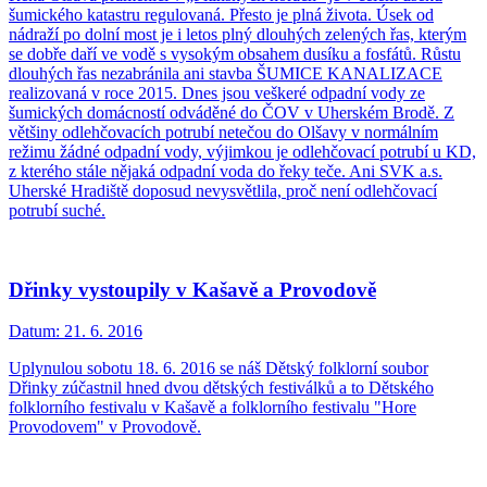
šumického katastru regulovaná. Přesto je plná života. Úsek od
nádraží po dolní most je i letos plný dlouhých zelených řas, kterým
se dobře daří ve vodě s vysokým obsahem dusíku a fosfátů. Růstu
dlouhých řas nezabránila ani stavba ŠUMICE KANALIZACE
realizovaná v roce 2015. Dnes jsou veškeré odpadní vody ze
šumických domácností odváděné do ČOV v Uherském Brodě. Z
většiny odlehčovacích potrubí netečou do Olšavy v normálním
režimu žádné odpadní vody, výjimkou je odlehčovací potrubí u KD,
z kterého stále nějaká odpadní voda do řeky teče. Ani SVK a.s.
Uherské Hradiště doposud nevysvětlila, proč není odlehčovací
potrubí suché.
Dřinky vystoupily v Kašavě a Provodově
Datum:
21. 6. 2016
Uplynulou sobotu 18. 6. 2016 se náš Dětský folklorní soubor
Dřinky zúčastnil hned dvou dětských festiválků a to Dětského
folklorního festivalu v Kašavě a folklorního festivalu "Hore
Provodovem" v Provodově.