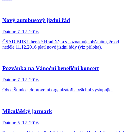
Nový autobusový jízdní řád
Datum:
7. 12. 2016
ČSAD BUS Uherské Hradiště, a.s., oznamuje občanům, že od
neděle 11.12.2016 platí nové jízdní řády (viz příloha).
Pozvánka na Vánoční benefiční koncert
Datum:
7. 12. 2016
Obec Šumice, dobrovolní organizátoři a všichni vystupující
Mikulášský jarmark
Datum:
5. 12. 2016