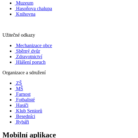
Muzeum
Hasoňova chalupa
Knihovna
Užitečné odkazy
Mechanizace obce
Sběrný dvůr
Zdravotnictví
Hlášení poruch
Organizace a sdružení
ZŠ
MŠ
Farnost
Fotbalisté
Hasiči
Klub Seniorů
Besedníci
Rybáři
Mobilní aplikace