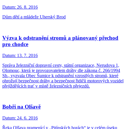
Datum:
26. 8. 2016
Dům dětí a mládeže Uherský Brod
Výzva k odstranění stromů a plánovaný přechod
pro chodce
Datum:
13. 7. 2016
Správa železniční dopravní cesty, státní organizace, Nerudova 1,
Olomouc, která je provozovatelem dráhy dle zákona č. 266/1994
Sb., vyzvala Obec Šumice k odstranění vzrostlých stromů, které
ohrožují bezpečnost dráhy a bezpečnost řidičů motorových vozidel
přejíždějících trať v místě železničních přejezdů.
Bobři na Olšavě
Datum:
24. 6. 2016
Řeka Olšava pramenící v „Pitínských horách“ je v celém úseku