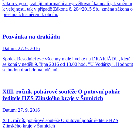
zákon v gesci, zahájí informační a vysvětlovací kampaň jak směrem
k veřejnosti, tak v případě Zákona č. 204/2015 Sb., změna zákona o
přestupcích směrem k obcím.
Pozvánka na drakiádu
Datum:
27. 9. 2016
Spolek Besedníci zve všechny malé i velké na DRAKIÁDU, která
se koná v neděli 9. října 2016 od 13.00 hod. "U Vodárky". Hodnotit
se budou draci doma udělaní.
XIII. ročník pohárové soutěže O putovní pohár
ředitele HZS Zlínského kraje v Šumicích
Datum:
27. 9. 2016
XIII. ročník pohárové soutěže O putovní pohár ředitele HZS
Zlínského kraje v Šumicích