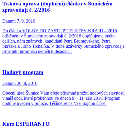
Tisková oprava (doplnění) článku v Šumickém
zpravodaji č. 2/2016
Datum:
7. 9. 2016
Do článku VOLBY DO ZASTUPITELSTEV KRAJŮ – 2016
otištěném v Šumickém zpravodaji č. 2/2016 doplňujeme jména
dalších, nám známých, kandidátů Petra Brumovského, Petra
Škráška a Jiřího Trchalíka. V době uzávěrky Šumického zpravodaje
jsme tuto informaci neměli k dispozici.
Hodový program
Datum:
26. 8. 2016
Obecní úřad Šumice Vám přeje příjemné prožití hodových slavností
v naší obci, které proběhnou ve dnech 9. - 11. září 2016. Program
hodů je uveden v příloze. Těšíme se na Vaši hojnou účast.
Kurz ESPERANTO