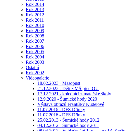
Rok 2014
Rok 2013
Rok 2012
Rok 2011
Rok 2010
Rok 2009
Rok 2008
Rok 2007
Rok 2006
Rok 2005
Rok 2004
Rok 2003
Ostatní
Rok 2002
Videogalerie
18.02.2023 - Masopust
21.12.2022 - Děti z MŠ před OÚ
17.12.2021 - koledníci z mateřské školy
12.9.2020 - Šumické hody 2020
Výstava obrazů Františky Kudelové
11.07.2016 - DFS Dřinky
11.07.2016 - DFS Dřinky
25.02.2013 - Šumické hody 2012
04.12.2012 - Šumické hody 2011
08.04.2012 - Vyhlašování 1. místa na 13. Koštu