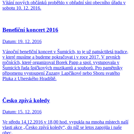
Vítání nových občánků proběhlo v obřadní síni obecního úřadu v
sobotu 10. 12. 2016.
Benefiční koncert 2016
Datum:
19. 12. 2016
Vánoční benefiční koncert v Šumicích, to je už patnáctiletá tradice,
v které musíme a budeme pokračovat i v roce 2017. V prvních
ročnících, které organizoval Borek Papp a spol. vystupovala v
Šumicích řada špičkových muzikantů a souborů. Pro pamětníky
připomenu vystoupení Zuzany Lapčíkové nebo Sboru svatého
Pluka z Uherského Hradiště.
Česko zpívá koledy
Datum:
15. 12. 2016
Ve středu 14.12.2016 v 18,00 hod. vypukla na mnoha místech naší
vlasti akce „Česko zpívá koledy“, do níž se letos zapojila i naše
obec.