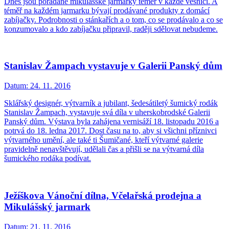
Dnes jsou pořádané mikulášské jarmarky téměř v každé vesnici. A
téměř na každém jarmarku bývají prodávané produkty z domácí
zabíjačky. Podrobnosti o stánkařích a o tom, co se prodávalo a co se
konzumovalo a kdo zabíjačku připravil, raději sdělovat nebudeme.
Stanislav Žampach vystavuje v Galerii Panský dům
Datum:
24. 11. 2016
Sklářský designér, výtvarník a jubilant, šedesátiletý šumický rodák
Stanislav Žampach, vystavuje svá díla v uherskobrodské Galerii
Panský dům. Výstava byla zahájena vernisáží 18. listopadu 2016 a
potrvá do 18. ledna 2017. Dost času na to, aby si všichni příznivci
výtvarného umění, ale také ti Šumičané, kteří výtvarné galerie
pravidelně nenavštěvují, udělali čas a přišli se na výtvarná díla
šumického rodáka podívat.
Ježíškova Vánoční dílna, Včelařská prodejna a
Mikulášský jarmark
Datum:
21. 11. 2016