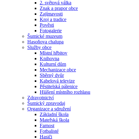
2. světová válka
Znak a prapor obce
Zajímavosti
Kroj a tradice
Pověsti
Fotogalerie
Šumické muzeum
Hasoňova chalupa
Služby obce
Místní hřbitov
Knihovna
Kulturní dům
Mechanizace obce
Sběrný dvůr
Kabelová televize
Pěstitelská pálenice
Hlášení místního rozhlasu
Zdravotnictví
Šumický zpravodaj
Organizace a sdružení
Základní škola
Mateřská škola
Farnost
Fotbalisté
Hasiči