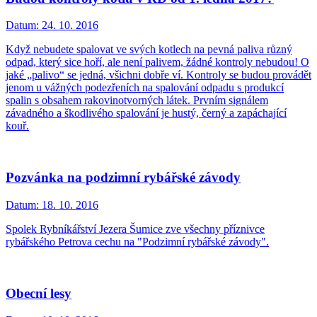
Datum:
24. 10. 2016
Když nebudete spalovat ve svých kotlech na pevná paliva různý
odpad, který sice hoří, ale není palivem, žádné kontroly nebudou! O
jaké „palivo“ se jedná, všichni dobře ví. Kontroly se budou provádět
jenom u vážných podezřeních na spalování odpadu s produkcí
spalin s obsahem rakovinotvorných látek. Prvním signálem
závadného a škodlivého spalování je hustý, černý a zapáchající
kouř.
Pozvánka na podzimní rybářské závody
Datum:
18. 10. 2016
Spolek Rybníkářství Jezera Šumice zve všechny příznivce
rybářského Petrova cechu na "Podzimní rybářské závody".
Obecní lesy