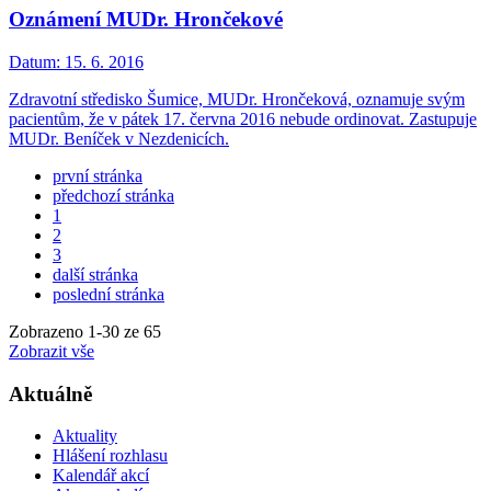
Oznámení MUDr. Hrončekové
Datum:
15. 6. 2016
Zdravotní středisko Šumice, MUDr. Hrončeková, oznamuje svým
pacientům, že v pátek 17. června 2016 nebude ordinovat. Zastupuje
MUDr. Beníček v Nezdenicích.
první stránka
předchozí stránka
1
2
3
další stránka
poslední stránka
Zobrazeno
1
-
30
ze 65
Zobrazit vše
Aktuálně
Aktuality
Hlášení rozhlasu
Kalendář akcí