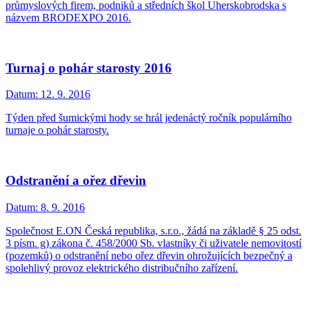
průmyslových firem, podniků a středních škol Uherskobrodska s
názvem BRODEXPO 2016.
Turnaj o pohár starosty 2016
Datum:
12. 9. 2016
Týden před šumickými hody se hrál jedenáctý ročník populárního
turnaje o pohár starosty.
Odstranění a ořez dřevin
Datum:
8. 9. 2016
Společnost E.ON Česká republika, s.r.o., žádá na základě § 25 odst.
3 písm. g) zákona č. 458/2000 Sb. vlastníky či uživatele nemovitostí
(pozemků) o odstranění nebo ořez dřevin ohrožujících bezpečný a
spolehlivý provoz elektrického distribučního zařízení.